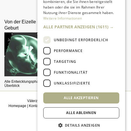
kombinieren, die Sie ihnen bereitgestellt
Da sind Kinder mit Begeisterung
haben oder die sie im Rahmen Ihrer
dabei.
Nutzung ihrer Dienste gesammelt haben.
Weitere Informationen
Von der Eizelle bis zur
Alleinerziehende Väter
ALLE PARTNER ANZEIGEN
(1611) →
Geburt
UNBEDINGT ERFORDERLICH
PERFORMANCE
TARGETING
FUNKTIONALITÄT
Alltag und Organisation
Alle Entwicklungsphasen im
UNKLASSIFIZIERTE
Überblick
ALLE AKZEPTIEREN
Väterzeit weiterempfehlen
|
Newsletter bestellen
Homepage
|
Kontakt
|
Sitemap
|
Impressum
|
Datenschutz
|
Mediadaten
|
Einwilligungsmanagement
ALLE ABLEHNEN
© 2026
kidsgo
DETAILS ANZEIGEN