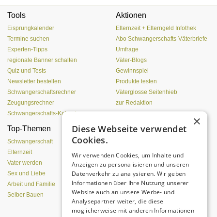
Tools
Aktionen
Eisprungkalender
Elternzeit + Elterngeld Infothek
Termine suchen
Abo Schwangerschafts-Väterbriefe
Experten-Tipps
Umfrage
regionale Banner schalten
Väter-Blogs
Quiz und Tests
Gewinnspiel
Newsletter bestellen
Produkte testen
Schwangerschaftsrechner
Väterglosse Seitenhieb
Zeugungsrechner
zur Redaktion
Schwangerschafts-Kalender
×
Diese Webseite verwendet
Top-Themen
Einen Lehmofen
Cookies.
(Pizzaofen) selber bauen
Schwangerschaft
Elternzeit
Wir verwenden Cookies, um Inhalte und
Vater werden
Anzeigen zu personalisieren und unseren
Datenverkehr zu analysieren. Wir geben
Sex und Liebe
Informationen über Ihre Nutzung unserer
Arbeit und Familie
Website auch an unsere Werbe- und
Selber Bauen
Analysepartner weiter, die diese
möglicherweise mit anderen Informationen