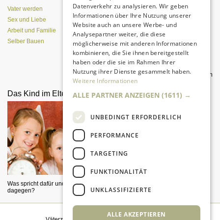
Datenverkehr zu analysieren. Wir geben
Vater werden
Informationen über Ihre Nutzung unserer
Sex und Liebe
Website auch an unsere Werbe- und
Arbeit und Familie
Analysepartner weiter, die diese
Selber Bauen
möglicherweise mit anderen Informationen
kombinieren, die Sie ihnen bereitgestellt
haben oder die sie im Rahmen Ihrer
Nutzung ihrer Dienste gesammelt haben.
Was Väter für tollen Sex tun können
Weitere Informationen
Das Kind im Elternbett
Welcher Männertyp ist
ALLE PARTNER ANZEIGEN
(1611) →
angesagt?
UNBEDINGT ERFORDERLICH
PERFORMANCE
TARGETING
FUNKTIONALITÄT
Was spricht dafür und was
UNKLASSIFIZIERTE
dagegen?
Machos oder Softies?
ALLE AKZEPTIEREN
Väterzeit weiterempfehlen
|
Newsletter bestellen