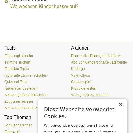
Wo wachsen Kinder besser auf?
Tools
Aktionen
Eisprungkalender
Elternzeit + Elterngeld Infothek
Termine suchen
Abo Schwangerschafts-Väterbriefe
Experten-Tipps
Umfrage
regionale Banner schalten
Väter-Blogs
Quiz und Tests
Gewinnspiel
Newsletter bestellen
Produkte testen
Schwangerschaftsrechner
Väterglosse Seitenhieb
Zeugungsrechner
zur Redaktion
×
Diese Webseite verwendet
Schwangerschafts-Kalender
Cookies.
Top-Themen
Treue, Lust und
Leidenschaft
Wir verwenden Cookies, um Inhalte und
Schwangerschaft
Anzeigen zu personalisieren und unseren
Elternzeit