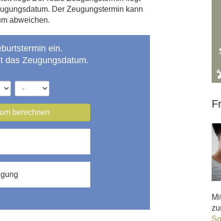
Zeugungsdatum. Der Zeugungstermin kann
um abweichen.
urtstermin ein.
t das Zeugungsdatum.
F
tum berechnen
ugung
Mi
zu
So