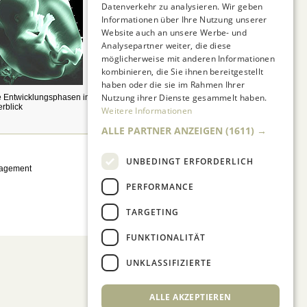
Datenverkehr zu analysieren. Wir geben
Informationen über Ihre Nutzung unserer
Website auch an unsere Werbe- und
Analysepartner weiter, die diese
möglicherweise mit anderen Informationen
kombinieren, die Sie ihnen bereitgestellt
haben oder die sie im Rahmen Ihrer
Nutzung ihrer Dienste gesammelt haben.
e Entwicklungsphasen im
Wir zeigen, wie's sicher
rblick
gelingt.
Weitere Informationen
ALLE PARTNER ANZEIGEN
(1611) →
UNBEDINGT ERFORDERLICH
nagement
PERFORMANCE
TARGETING
FUNKTIONALITÄT
UNKLASSIFIZIERTE
ALLE AKZEPTIEREN