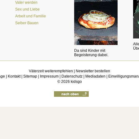
Vater werden
Sex und Liebe
Arbeit und Familie
Selber Bauen
All
Übe
Da sind Kinder mit
Begeisterung dabei.
Väterzeit weiterempfehlen
|
Newsletter bestellen
age
|
Kontakt
|
Sitemap
|
Impressum
|
Datenschutz
|
Mediadaten
|
Einwilligungsma
© 2026
kidsgo