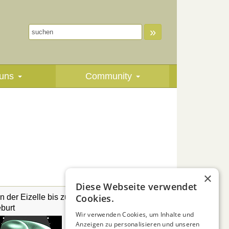
»
uns
Community
×
Diese Webseite verwendet
Cookies.
n der Eizelle bis zur
Sandkasten selber
burt
bauen
Wir verwenden Cookies, um Inhalte und
Anzeigen zu personalisieren und unseren