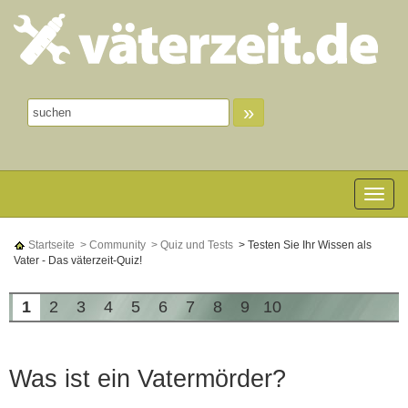
»
Toggle n
Startseite
> Community
> Quiz und Tests
> Testen Sie Ihr Wissen als
Vater - Das väterzeit-Quiz!
1
2
3
4
5
6
7
8
9
10
Was ist ein Vatermörder?