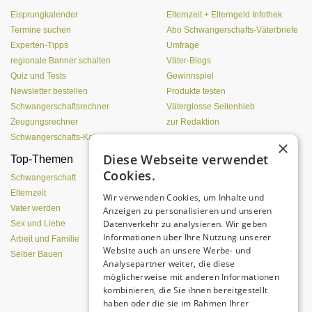
Eisprungkalender
Elternzeit + Elterngeld Infothek
Termine suchen
Abo Schwangerschafts-Väterbriefe
Experten-Tipps
Umfrage
regionale Banner schalten
Väter-Blogs
Quiz und Tests
Gewinnspiel
Newsletter bestellen
Produkte testen
Schwangerschaftsrechner
Väterglosse Seitenhieb
Zeugungsrechner
zur Redaktion
Schwangerschafts-Kalender
×
Diese Webseite verwendet
Top-Themen
Einen Lehmofen
Cookies.
(Pizzaofen) selber bauen
Schwangerschaft
Elternzeit
Wir verwenden Cookies, um Inhalte und
Vater werden
Anzeigen zu personalisieren und unseren
Datenverkehr zu analysieren. Wir geben
Sex und Liebe
Informationen über Ihre Nutzung unserer
Arbeit und Familie
Website auch an unsere Werbe- und
Selber Bauen
Analysepartner weiter, die diese
möglicherweise mit anderen Informationen
kombinieren, die Sie ihnen bereitgestellt
Da sind Kinder mit Begeisterung
haben oder die sie im Rahmen Ihrer
dabei.