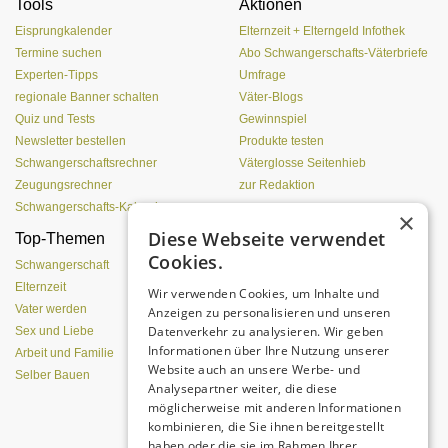
Tools
Aktionen
Eisprungkalender
Elternzeit + Elterngeld Infothek
Termine suchen
Abo Schwangerschafts-Väterbriefe
Experten-Tipps
Umfrage
regionale Banner schalten
Väter-Blogs
Quiz und Tests
Gewinnspiel
Newsletter bestellen
Produkte testen
Schwangerschaftsrechner
Väterglosse Seitenhieb
Zeugungsrechner
zur Redaktion
Schwangerschafts-Kalender
×
Diese Webseite verwendet
Top-Themen
Einen Lehmofen
Cookies.
(Pizzaofen) selber bauen
Schwangerschaft
Elternzeit
Wir verwenden Cookies, um Inhalte und
Vater werden
Anzeigen zu personalisieren und unseren
Datenverkehr zu analysieren. Wir geben
Sex und Liebe
Informationen über Ihre Nutzung unserer
Arbeit und Familie
Website auch an unsere Werbe- und
Selber Bauen
Analysepartner weiter, die diese
möglicherweise mit anderen Informationen
kombinieren, die Sie ihnen bereitgestellt
Da sind Kinder mit Begeisterung
haben oder die sie im Rahmen Ihrer