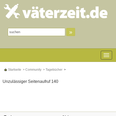
»
Toggle n
Startseite
> Community
> Tagebücher
>
Unzulässiger Seitenaufruf 140