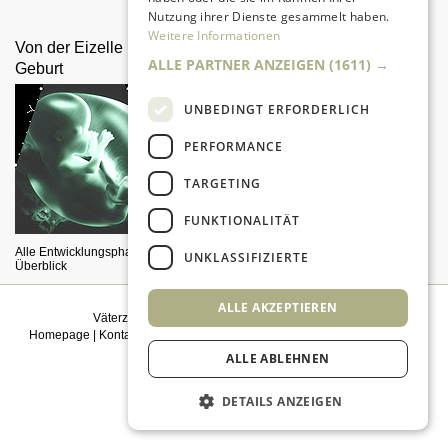
dabei.
Nutzung ihrer Dienste gesammelt haben.
Weitere Informationen
Von der Eizelle bis zur
Väter auf dem Land
ALLE PARTNER ANZEIGEN
(1611) →
Geburt
UNBEDINGT ERFORDERLICH
PERFORMANCE
TARGETING
FUNKTIONALITÄT
Was macht das Landleben junger
Väter aus?
Alle Entwicklungsphasen im
UNKLASSIFIZIERTE
Überblick
ALLE AKZEPTIEREN
Väterzeit weiterempfehlen
|
Newsletter bestellen
Homepage
|
Kontakt
|
Sitemap
|
Impressum
|
Datenschutz
|
Mediadaten
|
Einwilligungsmanagement
ALLE ABLEHNEN
© 2026
kidsgo
DETAILS ANZEIGEN