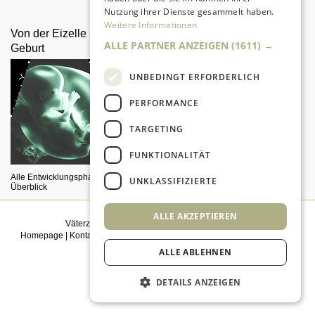
dabei.
Nutzung ihrer Dienste gesammelt haben.
Weitere Informationen
Von der Eizelle bis zur
Wickelkommode selber
ALLE PARTNER ANZEIGEN
(1611) →
Geburt
bauen
UNBEDINGT ERFORDERLICH
PERFORMANCE
TARGETING
FUNKTIONALITÄT
Alle Entwicklungsphasen im
Erst Kommode, später Spieltisch
UNKLASSIFIZIERTE
Überblick
ALLE AKZEPTIEREN
Väterzeit weiterempfehlen
|
Newsletter bestellen
Homepage
|
Kontakt
|
Sitemap
|
Impressum
|
Datenschutz
|
Mediadaten
|
Einwilligungsmanagement
ALLE ABLEHNEN
© 2026
kidsgo
DETAILS ANZEIGEN