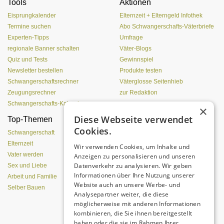
Tools
Aktionen
Eisprungkalender
Elternzeit + Elterngeld Infothek
Termine suchen
Abo Schwangerschafts-Väterbriefe
Experten-Tipps
Umfrage
regionale Banner schalten
Väter-Blogs
Quiz und Tests
Gewinnspiel
Newsletter bestellen
Produkte testen
Schwangerschaftsrechner
Väterglosse Seitenhieb
Zeugungsrechner
zur Redaktion
Schwangerschafts-Kalender
×
Diese Webseite verwendet
Top-Themen
Einen Lehmofen
Cookies.
(Pizzaofen) selber bauen
Schwangerschaft
Elternzeit
Wir verwenden Cookies, um Inhalte und
Vater werden
Anzeigen zu personalisieren und unseren
Datenverkehr zu analysieren. Wir geben
Sex und Liebe
Informationen über Ihre Nutzung unserer
Arbeit und Familie
Website auch an unsere Werbe- und
Selber Bauen
Analysepartner weiter, die diese
möglicherweise mit anderen Informationen
kombinieren, die Sie ihnen bereitgestellt
Da sind Kinder mit Begeisterung
haben oder die sie im Rahmen Ihrer