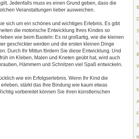
gilt. Jedenfalls muss es einen Grund geben, dass die
B
solchen Veranstaltungen lieber ausweichen.
D
ie sich um ein schönes und wichtiges Erlebnis. Es gibt
eiten die motorische Entwicklung Ihres Kindes so
S
leben wie beim Basteln: Es ist großartig, wie die kleinen
L
er geschickter werden und die ersten kleinen Dinge
en. Durch Ihr Mittun fördern Sie diese Entwicklung. Und
B
früh im Kleben, Malen und Kneten geübt hat, wird auch
hrauben, Hämmern und Schnitzen viel Spaß entwickeln.
W
klich wie ein Erfolgserlebnis. Wenn Ihr Kind die
H
erleben, stärkt das Ihre Bindung wie kaum etwas
N
ichtig vorbereitet können Sie ihren künstlerischen
A
F
S
K