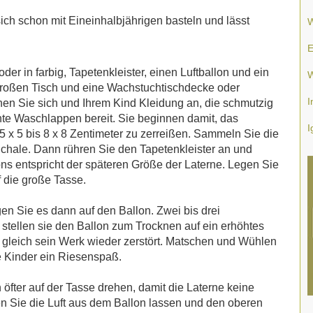
 sich schon mit Eineinhalbjährigen basteln und lässt
W
E
er in farbig, Tapetenkleister, einen Luftballon und ein
W
roßen Tisch und eine Wachstuchtischdecke oder
I
hen Sie sich und Ihrem Kind Kleidung an, die schmutzig
chte Waschlappen bereit. Sie beginnen damit, das
I
5 x 5 bis 8 x 8 Zentimeter zu zerreißen. Sammeln Sie die
hale. Dann rühren Sie den Tapetenkleister an und
ons entspricht der späteren Größe der Laterne. Legen Sie
f die große Tasse.
en Sie es dann auf den Ballon. Zwei bis drei
stellen sie den Ballon zum Trocknen auf ein erhöhtes
ht gleich sein Werk wieder zerstört. Matschen und Wühlen
ie Kinder ein Riesenspaß.
öfter auf der Tasse drehen, damit die Laterne keine
en Sie die Luft aus dem Ballon lassen und den oberen