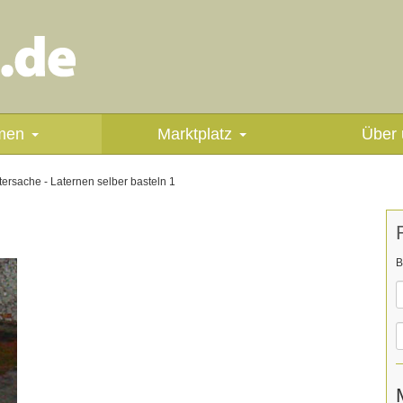
men
Marktplatz
Über 
ersache - Laternen selber basteln 1
B