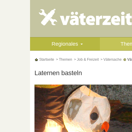
Regionales
The
Startseite
> Themen
> Job & Freizeit
> Vätersache
Vät
Laternen basteln