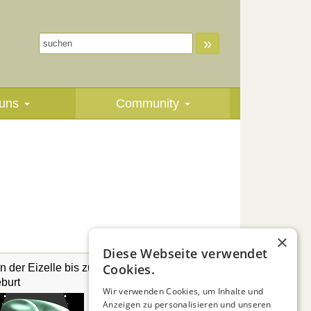
»
uns
Community
×
Diese Webseite verwendet
Cookies.
n der Eizelle bis zur
Vätermonate - und
burt
danach?
Wir verwenden Cookies, um Inhalte und
Anzeigen zu personalisieren und unseren