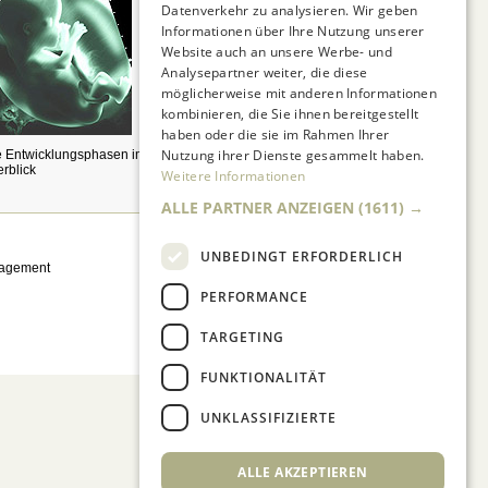
Datenverkehr zu analysieren. Wir geben
Informationen über Ihre Nutzung unserer
Website auch an unsere Werbe- und
Analysepartner weiter, die diese
möglicherweise mit anderen Informationen
kombinieren, die Sie ihnen bereitgestellt
haben oder die sie im Rahmen Ihrer
Nutzung ihrer Dienste gesammelt haben.
e Entwicklungsphasen im
Für eine väterfreundliche
rblick
Personalpolitik
Weitere Informationen
ALLE PARTNER ANZEIGEN
(1611) →
UNBEDINGT ERFORDERLICH
nagement
PERFORMANCE
TARGETING
FUNKTIONALITÄT
UNKLASSIFIZIERTE
ALLE AKZEPTIEREN