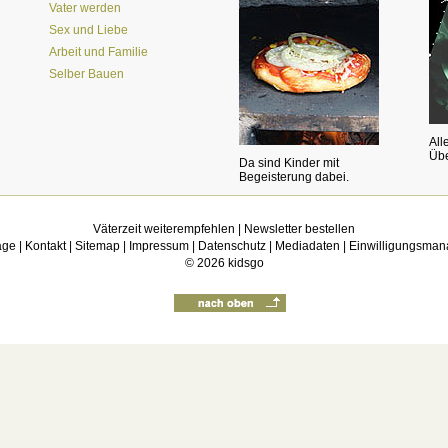
Vater werden
Sex und Liebe
Arbeit und Familie
Selber Bauen
All
Übe
Da sind Kinder mit
Begeisterung dabei.
Väterzeit weiterempfehlen
|
Newsletter bestellen
age
|
Kontakt
|
Sitemap
|
Impressum
|
Datenschutz
|
Mediadaten
|
Einwilligungsma
© 2026
kidsgo