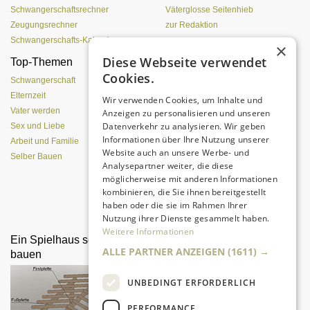
Schwangerschaftsrechner
Väterglosse Seitenhieb
Zeugungsrechner
zur Redaktion
Schwangerschafts-Kalender
×
Diese Webseite verwendet
Top-Themen
Einen Lehmofen
Cookies.
(Pizzaofen) selber bauen
Schwangerschaft
Elternzeit
Wir verwenden Cookies, um Inhalte und
Vater werden
Anzeigen zu personalisieren und unseren
Datenverkehr zu analysieren. Wir geben
Sex und Liebe
Informationen über Ihre Nutzung unserer
Arbeit und Familie
Website auch an unsere Werbe- und
Selber Bauen
Analysepartner weiter, die diese
möglicherweise mit anderen Informationen
kombinieren, die Sie ihnen bereitgestellt
Da sind Kinder mit Begeisterung
haben oder die sie im Rahmen Ihrer
dabei.
Nutzung ihrer Dienste gesammelt haben.
Weitere Informationen
Ein Spielhaus selber
Baumhaus selber bauen
ALLE PARTNER ANZEIGEN
(1611) →
bauen
UNBEDINGT ERFORDERLICH
PERFORMANCE