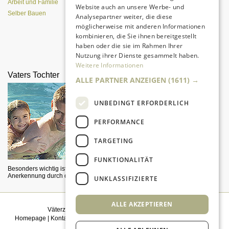
Arbeit und Familie
Website auch an unsere Werbe- und
Selber Bauen
Analysepartner weiter, die diese
möglicherweise mit anderen Informationen
kombinieren, die Sie ihnen bereitgestellt
haben oder die sie im Rahmen Ihrer
Eine entspannte Atmosphäre trotz
Nutzung ihrer Dienste gesammelt haben.
Pubertät?
Weitere Informationen
Vaters Tochter
Väter lesen vor
ALLE PARTNER ANZEIGEN
(1611) →
UNBEDINGT ERFORDERLICH
PERFORMANCE
TARGETING
FUNKTIONALITÄT
Besonders wichtig ist die
Männer sind keine Lesemuffel -
Anerkennung durch den Vater.
auch wenn Wissenschaftler das
UNKLASSIFIZIERTE
behaupten.
ALLE AKZEPTIEREN
Väterzeit weiterempfehlen
|
Newsletter bestellen
Homepage
|
Kontakt
|
Sitemap
|
Impressum
|
Datenschutz
|
Mediadaten
|
Einwilligungsmanagement