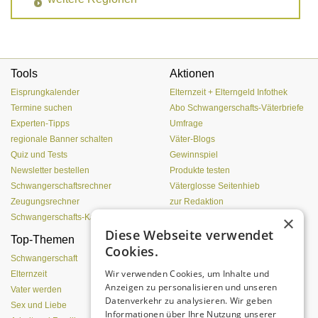
Tools
Aktionen
Eisprungkalender
Elternzeit + Elterngeld Infothek
Termine suchen
Abo Schwangerschafts-Väterbriefe
Experten-Tipps
Umfrage
regionale Banner schalten
Väter-Blogs
Quiz und Tests
Gewinnspiel
Newsletter bestellen
Produkte testen
Schwangerschaftsrechner
Väterglosse Seitenhieb
Zeugungsrechner
zur Redaktion
×
Schwangerschafts-Kalender
Diese Webseite verwendet
Top-Themen
Was Pubertierende an
Cookies.
Vätern hassen
Schwangerschaft
Wir verwenden Cookies, um Inhalte und
Elternzeit
Anzeigen zu personalisieren und unseren
Vater werden
Datenverkehr zu analysieren. Wir geben
Sex und Liebe
Informationen über Ihre Nutzung unserer