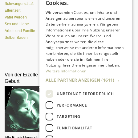
Cookies.
(Pizzaofen) selber bauen
Schwangerschaft
Elternzeit
Wir verwenden Cookies, um Inhalte und
Vater werden
Anzeigen zu personalisieren und unseren
Datenverkehr zu analysieren. Wir geben
Sex und Liebe
Informationen über Ihre Nutzung unserer
Arbeit und Familie
Website auch an unsere Werbe- und
Selber Bauen
Analysepartner weiter, die diese
möglicherweise mit anderen Informationen
kombinieren, die Sie ihnen bereitgestellt
Da sind Kinder mit Begeisterung
haben oder die sie im Rahmen Ihrer
dabei.
Nutzung ihrer Dienste gesammelt haben.
Weitere Informationen
Von der Eizelle bis zur
Mit den Kids zum Fußball
ALLE PARTNER ANZEIGEN
(1611) →
Geburt
UNBEDINGT ERFORDERLICH
PERFORMANCE
TARGETING
FUNKTIONALITÄT
Wie wäre es mit einem
Familienausflug in eins der 18
Alle Entwicklungsphasen im