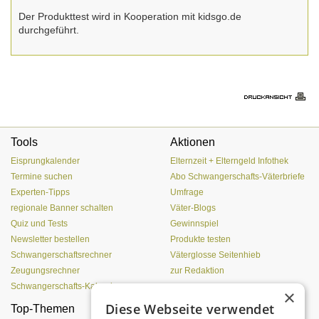
Der Produkttest wird in Kooperation mit kidsgo.de
durchgeführt.
Tools
Aktionen
Eisprungkalender
Elternzeit + Elterngeld Infothek
Termine suchen
Abo Schwangerschafts-Väterbriefe
Experten-Tipps
Umfrage
regionale Banner schalten
Väter-Blogs
Quiz und Tests
Gewinnspiel
Newsletter bestellen
Produkte testen
Schwangerschaftsrechner
Väterglosse Seitenhieb
Zeugungsrechner
zur Redaktion
Schwangerschafts-Kalender
×
Diese Webseite verwendet
Top-Themen
Einen Lehmofen