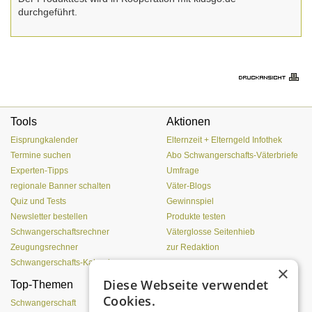
durchgeführt.
Tools
Aktionen
Eisprungkalender
Elternzeit + Elterngeld Infothek
Termine suchen
Abo Schwangerschafts-Väterbriefe
Experten-Tipps
Umfrage
regionale Banner schalten
Väter-Blogs
Quiz und Tests
Gewinnspiel
Newsletter bestellen
Produkte testen
Schwangerschaftsrechner
Väterglosse Seitenhieb
Zeugungsrechner
zur Redaktion
Schwangerschafts-Kalender
×
Diese Webseite verwendet
Top-Themen
Einen Lehmofen
Cookies.
(Pizzaofen) selber bauen
Schwangerschaft