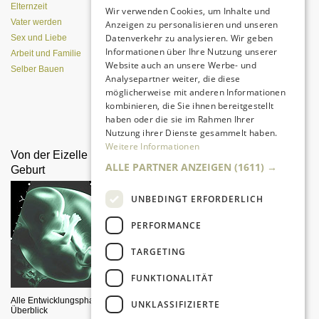
Elternzeit
Wir verwenden Cookies, um Inhalte und
Vater werden
Anzeigen zu personalisieren und unseren
Datenverkehr zu analysieren. Wir geben
Sex und Liebe
Informationen über Ihre Nutzung unserer
Arbeit und Familie
Website auch an unsere Werbe- und
Selber Bauen
Analysepartner weiter, die diese
möglicherweise mit anderen Informationen
kombinieren, die Sie ihnen bereitgestellt
Da sind Kinder mit Begeisterung
haben oder die sie im Rahmen Ihrer
dabei.
Nutzung ihrer Dienste gesammelt haben.
Weitere Informationen
Von der Eizelle bis zur
Väter lesen vor
ALLE PARTNER ANZEIGEN
(1611) →
Geburt
UNBEDINGT ERFORDERLICH
PERFORMANCE
TARGETING
FUNKTIONALITÄT
Männer sind keine Lesemuffel -
auch wenn Wissenschaftler das
Alle Entwicklungsphasen im
UNKLASSIFIZIERTE
behaupten.
Überblick