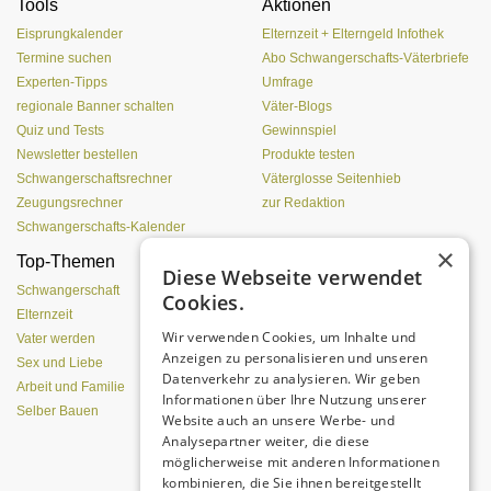
Tools
Aktionen
Eisprungkalender
Elternzeit + Elterngeld Infothek
Termine suchen
Abo Schwangerschafts-Väterbriefe
Experten-Tipps
Umfrage
regionale Banner schalten
Väter-Blogs
Quiz und Tests
Gewinnspiel
Newsletter bestellen
Produkte testen
Schwangerschaftsrechner
Väterglosse Seitenhieb
Zeugungsrechner
zur Redaktion
Schwangerschafts-Kalender
×
Top-Themen
Einen Lehmofen
Diese Webseite verwendet
(Pizzaofen) selber bauen
Schwangerschaft
Cookies.
Elternzeit
Wir verwenden Cookies, um Inhalte und
Vater werden
Anzeigen zu personalisieren und unseren
Sex und Liebe
Datenverkehr zu analysieren. Wir geben
Arbeit und Familie
Informationen über Ihre Nutzung unserer
Selber Bauen
Website auch an unsere Werbe- und
Analysepartner weiter, die diese
möglicherweise mit anderen Informationen
kombinieren, die Sie ihnen bereitgestellt
Da sind Kinder mit Begeisterung