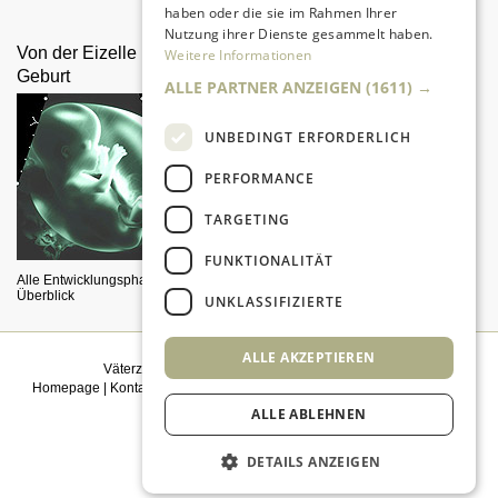
dabei.
haben oder die sie im Rahmen Ihrer
Nutzung ihrer Dienste gesammelt haben.
Von der Eizelle bis zur
"Eltern überschätzen oft
Weitere Informationen
Geburt
das Potential ihrer Kinder"
ALLE PARTNER ANZEIGEN
(1611) →
UNBEDINGT ERFORDERLICH
PERFORMANCE
TARGETING
FUNKTIONALITÄT
Alle Entwicklungsphasen im
Stephan Schmidt, VfL Wolfsburg,
Überblick
über Motivation und die Rolle der
UNKLASSIFIZIERTE
Eltern
ALLE AKZEPTIEREN
Väterzeit weiterempfehlen
|
Newsletter bestellen
Homepage
|
Kontakt
|
Sitemap
|
Impressum
|
Datenschutz
|
Mediadaten
|
Einwilligungsmanagement
ALLE ABLEHNEN
© 2026
kidsgo
DETAILS ANZEIGEN