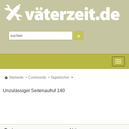
»
Toggle n
Startseite
> Community
> Tagebücher
>
Unzulässiger Seitenaufruf 140