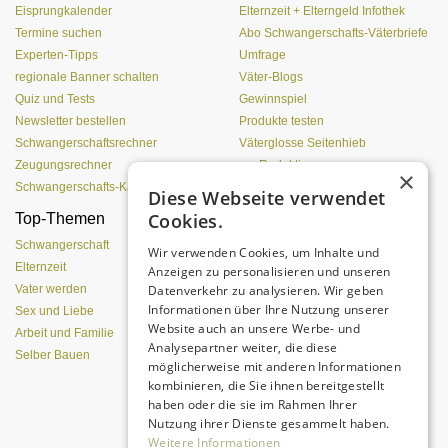
Eisprungkalender
Elternzeit + Elterngeld Infothek
Termine suchen
Abo Schwangerschafts-Väterbriefe
Experten-Tipps
Umfrage
regionale Banner schalten
Väter-Blogs
Quiz und Tests
Gewinnspiel
Newsletter bestellen
Produkte testen
Schwangerschaftsrechner
Väterglosse Seitenhieb
Zeugungsrechner
zur Redaktion
×
Schwangerschafts-Kalender
Diese Webseite verwendet
Cookies.
Top-Themen
Was Pubertierende an
Vätern hassen
Schwangerschaft
Wir verwenden Cookies, um Inhalte und
Elternzeit
Anzeigen zu personalisieren und unseren
Datenverkehr zu analysieren. Wir geben
Vater werden
Informationen über Ihre Nutzung unserer
Sex und Liebe
Website auch an unsere Werbe- und
Arbeit und Familie
Analysepartner weiter, die diese
Selber Bauen
möglicherweise mit anderen Informationen
kombinieren, die Sie ihnen bereitgestellt
haben oder die sie im Rahmen Ihrer
Nutzung ihrer Dienste gesammelt haben.
Eine entspannte Atmosphäre trotz
Pubertät?
Weitere Informationen