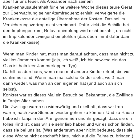
aber für uns teuer. Als Alexander nach seinem
Krankenhausaufenthalt für eine weitere Woche dieses teure Gerät
zur Überwachung seiner Atemfrequenz erhielt, verweigerte die
Krankenkasse die anteilige Übernahme der Kosten. Das sei im
Versicherungsvertrag nicht vereinbart. Dafür zickt die Beihilfe bei
den Impfungen rum, Rotavirenimpfung wird nicht bezahlt, da nicht
im Impfkalender zwingend empfohlen (das übernimmt dafür dann
die Krankenkasse).
Wenn man Kinder hat, muss man darauf achten, dass man nicht zu
viel ins Jammern kommt (jaja, ich weiß, ich bin sowieso ein das
Glas ist halb leer-Jammerlappen-Typ).
Da hilft es durchaus, wenn man mal andere Kinder erlebt, die viel
schlimmer sind. Wenn man mal solche Kinder sieht, weiß man
dann wieder, was man an den eigenen hat (und auch an sich
selbst).
Konkret war es dieses Mal ein Besuch bei Bekannten, die Zwillinge
in Tanjas Alter haben.
Die Zwillinge waren so widerwärtig und ekelhaft, dass wir froh
waren, nach zwei Stunden wieder gehen zu können. Und zu Hause
habe ich Tanja in den Arm genommen und ihr gesagt, dass sie ein
tolles Kind ist, dass wir sie sehr lieb haben und wir es schön finden,
dass sie bei uns ist. (Was andersrum aber nicht bedeutet, dass sie
diese Woche nicht geschafft hätte, mich auf die Palme zu bringen.)