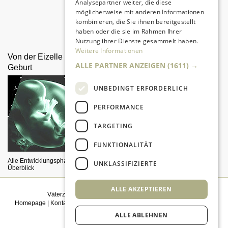
Analysepartner weiter, die diese
möglicherweise mit anderen Informationen
kombinieren, die Sie ihnen bereitgestellt
Da sind Kinder mit Begeisterung
haben oder die sie im Rahmen Ihrer
dabei.
Nutzung ihrer Dienste gesammelt haben.
Weitere Informationen
Von der Eizelle bis zur
Pränataldiagnostik
ALLE PARTNER ANZEIGEN
(1611) →
Geburt
UNBEDINGT ERFORDERLICH
PERFORMANCE
TARGETING
FUNKTIONALITÄT
Was, wenn etwas mit dem Fötus
nicht in Ordnung ist?
Alle Entwicklungsphasen im
UNKLASSIFIZIERTE
Überblick
ALLE AKZEPTIEREN
Väterzeit weiterempfehlen
|
Newsletter bestellen
Homepage
|
Kontakt
|
Sitemap
|
Impressum
|
Datenschutz
|
Mediadaten
|
Einwilligungsmanagement
ALLE ABLEHNEN
© 2026
kidsgo