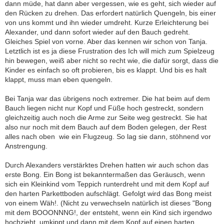
dann müde, hat dann aber vergessen, wie es geht, sich wieder auf
den Rücken zu drehen. Das erfordert natürlich Quengeln, bis einer
von uns kommt und ihn wieder umdreht. Kurze Erleichterung bei
Alexander, und dann sofort wieder auf den Bauch gedreht.
Gleiches Spiel von vorne. Aber das kennen wir schon von Tanja.
Letztlich ist es ja diese Frustration des Ich will mich zum Spielzeug
hin bewegen, weiß aber nicht so recht wie, die dafür sorgt, dass die
Kinder es einfach so oft probieren, bis es klappt. Und bis es halt
klappt, muss man eben quengeln.
Bei Tanja war das übrigens noch extremer. Die hat beim auf dem
Bauch liegen nicht nur Kopf und Füße hoch gestreckt, sondern
gleichzeitig auch noch die Arme zur Seite weg gestreckt. Sie hat
also nur noch mit dem Bauch auf dem Boden gelegen, der Rest
alles nach oben  wie ein Flugzeug. So lag sie dann, stöhnend vor
Anstrengung.
Durch Alexanders verstärktes Drehen hatten wir auch schon das
erste Bong. Ein Bong ist bekanntermaßen das Geräusch, wenn
sich ein Kleinkind vom Teppich runterdreht und mit dem Kopf auf
den harten Parkettboden aufschlägt. Gefolgt wird das Bong meist
von einem Wäh!. (Nicht zu verwechseln natürlich ist dieses "Bong
mit dem BOOONNNG!, der entsteht, wenn ein Kind sich irgendwo
hochzieht, umkippt und dann mit dem Kopf auf einen harten