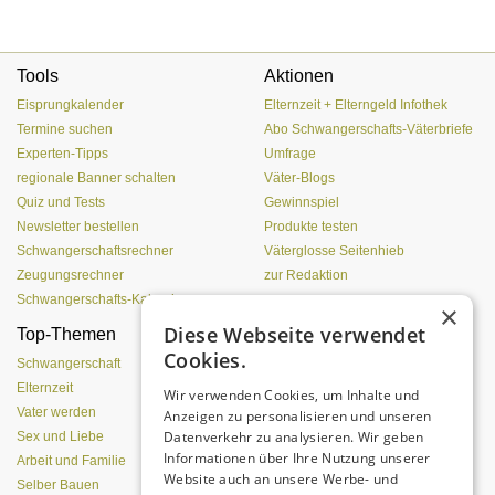
Tools
Aktionen
Eisprungkalender
Elternzeit + Elterngeld Infothek
Termine suchen
Abo Schwangerschafts-Väterbriefe
Experten-Tipps
Umfrage
regionale Banner schalten
Väter-Blogs
Quiz und Tests
Gewinnspiel
Newsletter bestellen
Produkte testen
Schwangerschaftsrechner
Väterglosse Seitenhieb
Zeugungsrechner
zur Redaktion
Schwangerschafts-Kalender
×
Diese Webseite verwendet
Top-Themen
Einen Lehmofen
Cookies.
(Pizzaofen) selber bauen
Schwangerschaft
Elternzeit
Wir verwenden Cookies, um Inhalte und
Vater werden
Anzeigen zu personalisieren und unseren
Datenverkehr zu analysieren. Wir geben
Sex und Liebe
Informationen über Ihre Nutzung unserer
Arbeit und Familie
Website auch an unsere Werbe- und
Selber Bauen