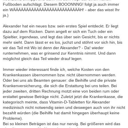
Fußboden aufschlägt. Diesem BOOONNNG! folgt ja auch immer
ein WÄÄÄÄÄÄÄÄÄÄÄÄÄÄÄÄÄÄÄÄÄÄÄÄÄÄH! - aber das wisst Ihr
ja.)
Alexander hat ein neues bzw. sein erstes Spiel entdeckt. Er liegt
dazu auf dem Rücken. Dann angelt er sich ein Tuch oder ein
Spieltier, irgendwas, und legt das über sein Gesicht, bis er nichts
mehr sieht. Dann lässt er es los, juchzt und stöhnt vor sich hin, bis
wir das Teil mit Wo ist denn der Alexander? - Da! wieder
runternehmen, was er grinsend zur Kenntnis nimmt. Und dann
möglichst gleich das Teil wieder drauf legen.
Immer wieder interessant finde ich, welche Kosten von den
Krankenkassen übernommen bzw. nicht übernommen werden.
Oder bei uns als Beamten genauer: die Beihilfe und die private
Krankenversicherung, die sich die Erstattung bei uns teilen. Bei
jeder zweiten, dritten Rechnung motzt eine von beiden rum oder
erstattet gewisse Beträge nicht. Zuletzt jetzt die Krankenkasse, die
kategorisch meinte, dass Vitamin-D-Tabletten für Alexander
medizinisch nicht notwendig seien und deswegen auch von ihr nicht
bezahlt würden (die Beihilfe hat damit hingegen überhaupt keine
Probleme).
Bei so kleinen Beträgen ist das nur nervig. Bei größeren wird das