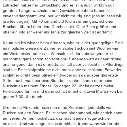
zufrieden mit seiner Entwicklung und er ist ja auch wirklich gut
geraten. Längenwachstum und Gewichtszunahme haben sich
etwas verlangsamt, worüber wir nicht traurig sind (das müssen wir
ja alles tragen). Mit 70 cm und 8,3 Kilo ist er ein ganz schöner
Brocken, überall über dem Durchschnitt. Gute 7 cm größer und
über ein Kilo schwerer als Tanja zur gleichen Zeit ist er damit.
Kaum bin ich wieder beim Arbeiten, wird er leider quengeliger. Sind
es möglicherweise die Zähne  er sabbert schon seit Wochen wie
ein Weltmeister  oder sein Wunsch, sich fortzubewegen, er ist
manchmal ganz schön schlecht drauf. Abends wird es dann richtig
anstrengend, dann ist er müde, schläft aber schlecht ein. Allerdings
sind die Einschlafprobleme nicht mehr ganz so schlimm. Entweder
schläft er direkt beim Stillen ein (wobei sich dann aber das letzte
Stillen auch mal über eine Stunde hinziehen kann) oder beim
Nuckeln an meinem Finger. So gegen 22 Uhr ist derzeit meist
Feierabend für ihn und dann schläft er mit ein, zwei Mal trinken bis
gegen 7:30 Uhr durch.
Drehen tut Alexander sich nun ohne Probleme, jedenfalls vom
Rücken auf den Bauch. Es ist schon phänomenal, wie er sich dann
auf seinen Armen hochstützt, das macht jeden Yoga-Schüler
neidisch. Und wie lange er das durchhält. Irgendwann wird er aber