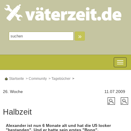
»
Toggle n
Startseite
> Community
> Tagebücher
>
26. Woche
11.07.2009
Halbzeit
Alexander ist nun 6 Monate alt und hat die U5 locker
"bestanden". Und er hatte sein erstes "Bong".