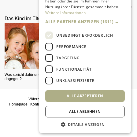
haben oder die sie im Rahmen Ihrer
Nutzung ihrer Dienste gesammelt haben.
Was Väter für tollen Sex tun können
Weitere Informationen
Das Kind im Elternbett
Mit den Kids zum Fußball
ALLE PARTNER ANZEIGEN
(1611) →
UNBEDINGT ERFORDERLICH
PERFORMANCE
TARGETING
FUNKTIONALITÄT
Was spricht dafür und was
Wie wäre es mit einem
dagegen?
Familienausflug in eins der 18
UNKLASSIFIZIERTE
Bundesliga-Stadien?
ALLE AKZEPTIEREN
Väterzeit weiterempfehlen
|
Newsletter bestellen
Homepage
|
Kontakt
|
Sitemap
|
Impressum
|
Datenschutz
|
Mediadaten
|
Einwilligungsmanagement
ALLE ABLEHNEN
© 2026
kidsgo
DETAILS ANZEIGEN