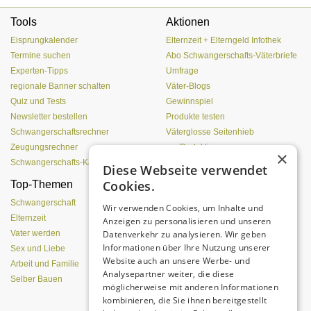
Tools
Aktionen
Eisprungkalender
Elternzeit + Elterngeld Infothek
Termine suchen
Abo Schwangerschafts-Väterbriefe
Experten-Tipps
Umfrage
regionale Banner schalten
Väter-Blogs
Quiz und Tests
Gewinnspiel
Newsletter bestellen
Produkte testen
Schwangerschaftsrechner
Väterglosse Seitenhieb
Zeugungsrechner
zur Redaktion
×
Schwangerschafts-Kalender
Diese Webseite verwendet
Cookies.
Top-Themen
Treue, Lust und
Leidenschaft
Schwangerschaft
Wir verwenden Cookies, um Inhalte und
Elternzeit
Anzeigen zu personalisieren und unseren
Datenverkehr zu analysieren. Wir geben
Vater werden
Informationen über Ihre Nutzung unserer
Sex und Liebe
Website auch an unsere Werbe- und
Arbeit und Familie
Analysepartner weiter, die diese
Selber Bauen
möglicherweise mit anderen Informationen
kombinieren, die Sie ihnen bereitgestellt