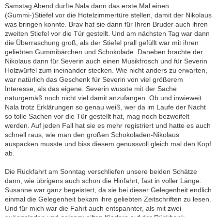
Samstag Abend durfte Nala dann das erste Mal einen
(Gummi-)Stiefel vor die Hotelzimmertüre stellen, damit der Nikolaus
was bringen konnte. Brav hat sie dann für Ihren Bruder auch ihren
zweiten Stiefel vor die Tür gestellt. Und am nächsten Tag war dann
die Überraschung groß, als der Stiefel prall gefüllt war mit ihren
geliebten Gummibärchen und Schokolade. Daneben brachte der
Nikolaus dann für Severin auch einen Musikfrosch und für Severin
Holzwürfel zum ineinander stecken. Wie nicht anders zu erwarten,
war natürlich das Geschenk für Severin von viel größerem
Interesse, als das eigene. Severin wusste mit der Sache
naturgemäß noch nicht viel damit anzufangen. Ob und inwieweit
Nala trotz Erklärungen so genau weiß, wer da im Laufe der Nacht
so tolle Sachen vor die Tür gestellt hat, mag noch bezweifelt
werden. Auf jeden Fall hat sie es mehr registriert und hatte es auch
schnell raus, wie man den großen Schokoladen-Nikolaus
auspacken musste und biss diesem genussvoll gleich mal den Kopf
ab.
Die Rückfahrt am Sonntag verschliefen unsere beiden Schätze
dann, wie übrigens auch schon die Hinfahrt, fast in voller Länge.
Susanne war ganz begeistert, da sie bei dieser Gelegenheit endlich
einmal die Gelegenheit bekam ihre geliebten Zeitschriften zu lesen.
Und für mich war die Fahrt auch entspannter, als mit zwei