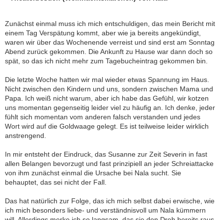
Zunächst einmal muss ich mich entschuldigen, das mein Bericht mit
einem Tag Verspätung kommt, aber wie ja bereits angekündigt,
waren wir über das Wochenende verreist und sind erst am Sonntag
Abend zurück gekommen. Die Ankunft zu Hause war dann doch so
spät, so das ich nicht mehr zum Tagebucheintrag gekommen bin.
Die letzte Woche hatten wir mal wieder etwas Spannung im Haus.
Nicht zwischen den Kindern und uns, sondern zwischen Mama und
Papa. Ich weiß nicht warum, aber ich habe das Gefühl, wir kotzen
uns momentan gegenseitig leider viel zu häufig an. Ich denke, jeder
fühlt sich momentan vom anderen falsch verstanden und jedes
Wort wird auf die Goldwaage gelegt. Es ist teilweise leider wirklich
anstrengend.
In mir entsteht der Eindruck, das Susanne zur Zeit Severin in fast
allen Belangen bevorzugt und fast prinzipiell an jeder Schreiattacke
von ihm zunächst einmal die Ursache bei Nala sucht. Sie
behauptet, das sei nicht der Fall.
Das hat natürlich zur Folge, das ich mich selbst dabei erwische, wie
ich mich besonders liebe- und verständnisvoll um Nala kümmern
will. Allerdings merke ich so langsam, das sie den Dreh bereits raus