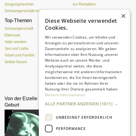
Zeugungsrechner
zur Redaktion
Schwangerschafts-Kalender
×
Diese Webseite verwendet
Top-Themen
Einen Lehmofen
Cookies.
(Pizzaofen) selber bauen
Schwangerschaft
Elternzeit
Wir verwenden Cookies, um Inhalte und
Vater werden
Anzeigen zu personalisieren und unseren
Datenverkehr zu analysieren. Wir geben
Sex und Liebe
Informationen über Ihre Nutzung unserer
Arbeit und Familie
Website auch an unsere Werbe- und
Selber Bauen
Analysepartner weiter, die diese
möglicherweise mit anderen Informationen
kombinieren, die Sie ihnen bereitgestellt
Da sind Kinder mit Begeisterung
haben oder die sie im Rahmen Ihrer
dabei.
Nutzung ihrer Dienste gesammelt haben.
Weitere Informationen
Von der Eizelle bis zur
Liebesleben mit Kind
ALLE PARTNER ANZEIGEN
(1611) →
Geburt
UNBEDINGT ERFORDERLICH
PERFORMANCE