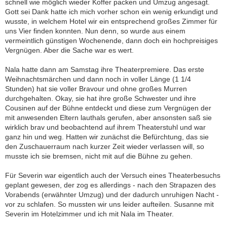
schnell wie möglich wieder Koffer packen und Umzug angesagt.
Gott sei Dank hatte ich mich vorher schon ein wenig erkundigt und
wusste, in welchem Hotel wir ein entsprechend großes Zimmer für
uns Vier finden konnten. Nun denn, so wurde aus einem
vermeintlich günstigen Wochenende, dann doch ein hochpreisiges
Vergnügen. Aber die Sache war es wert.
Nala hatte dann am Samstag ihre Theaterpremiere. Das erste
Weihnachtsmärchen und dann noch in voller Länge (1 1/4
Stunden) hat sie voller Bravour und ohne großes Murren
durchgehalten. Okay, sie hat ihre große Schwester und ihre
Cousinen auf der Bühne entdeckt und diese zum Vergnügen der
mit anwesenden Eltern lauthals gerufen, aber ansonsten saß sie
wirklich brav und beobachtend auf ihrem Theaterstuhl und war
ganz hin und weg. Hatten wir zunächst die Befürchtung, das sie
den Zuschauerraum nach kurzer Zeit wieder verlassen will, so
musste ich sie bremsen, nicht mit auf die Bühne zu gehen.
Für Severin war eigentlich auch der Versuch eines Theaterbesuchs
geplant gewesen, der zog es allerdings - nach den Strapazen des
Vorabends (erwähnter Umzug) und der dadurch unruhigen Nacht -
vor zu schlafen. So mussten wir uns leider aufteilen. Susanne mit
Severin im Hotelzimmer und ich mit Nala im Theater.