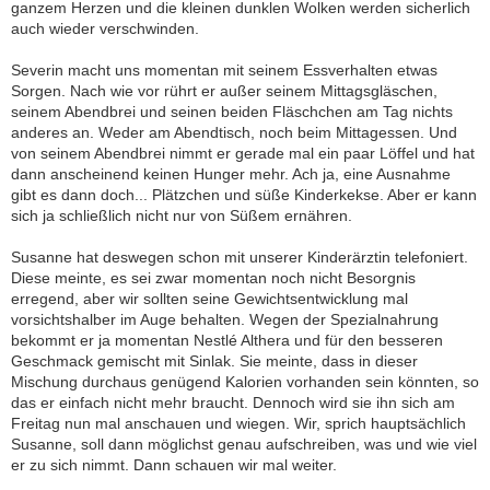
ganzem Herzen und die kleinen dunklen Wolken werden sicherlich
auch wieder verschwinden.
Severin macht uns momentan mit seinem Essverhalten etwas
Sorgen. Nach wie vor rührt er außer seinem Mittagsgläschen,
seinem Abendbrei und seinen beiden Fläschchen am Tag nichts
anderes an. Weder am Abendtisch, noch beim Mittagessen. Und
von seinem Abendbrei nimmt er gerade mal ein paar Löffel und hat
dann anscheinend keinen Hunger mehr. Ach ja, eine Ausnahme
gibt es dann doch... Plätzchen und süße Kinderkekse. Aber er kann
sich ja schließlich nicht nur von Süßem ernähren.
Susanne hat deswegen schon mit unserer Kinderärztin telefoniert.
Diese meinte, es sei zwar momentan noch nicht Besorgnis
erregend, aber wir sollten seine Gewichtsentwicklung mal
vorsichtshalber im Auge behalten. Wegen der Spezialnahrung
bekommt er ja momentan Nestlé Althera und für den besseren
Geschmack gemischt mit Sinlak. Sie meinte, dass in dieser
Mischung durchaus genügend Kalorien vorhanden sein könnten, so
das er einfach nicht mehr braucht. Dennoch wird sie ihn sich am
Freitag nun mal anschauen und wiegen. Wir, sprich hauptsächlich
Susanne, soll dann möglichst genau aufschreiben, was und wie viel
er zu sich nimmt. Dann schauen wir mal weiter.