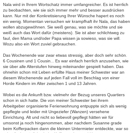
Nala wird in Ihrem Wortschatz immer umfangreicher. Es ist herrlich
zu beobachten, wie sie sich immer mehr und besser ausdrücken
kann. Nur mit der Konkretisierung Ihrer Wünsche hapert es noch
ein wenig. Momentan versuchen wir krampfhaft ihr Nala, das haben
wollen abzugewöhnen. Sie weiß genau, was sie möchte und sie
weiß auch das Wort dafür (meistens). Sie ist aber schlichtweg zu
faul, den Mama und/oder Papa wissen ja sowieso, was sie will.
Wozu also ein Wort zuviel gebrauchen.
Das Wochenende war zwar etwas stressig, aber doch sehr schön.
6 Cousinen und 1 Cousin... Es war einfach herrlich anzusehen, wie
sie über alle Alterstufen hinweg miteinander gespielt haben. Das
ohnehin schon mit Leben erfüllte Haus meiner Schwester war an
diesem Wochenende auf jeden Fall voll im Beschlag von einer
Horde Kindern im Alter zwischen 1 und 13 Jahren.
Wobei es die Ankunft bzw. vielmehr der Bezug unseres Quartiers
schon in sich hatte. Die von meiner Schwester bei ihrem
Arbeitgeber organisierte Ferienwohnung entpuppte sich als wenig
gepflegte und leider mit Ungeziefer (Wanzen) versehene
Einrichtung. Alt und nicht so liebevoll gepflegt hätten wir für
umsonst ja noch hingenommen, aber nachdem Susanne grade
beim Kofferpacken dann die kleinen Untermieter entdeckte, war so