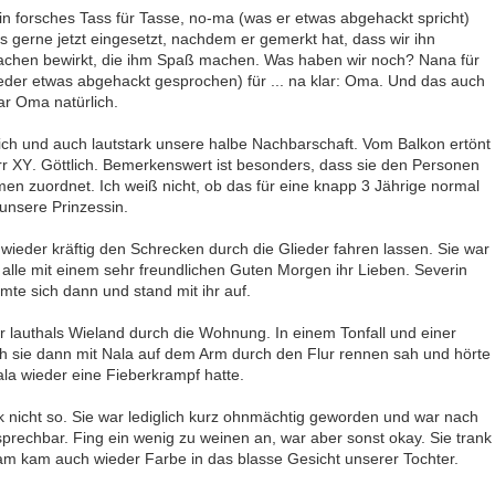
in forsches Tass für Tasse, no-ma (was er etwas abgehackt spricht)
s gerne jetzt eingesetzt, nachdem er gemerkt hat, dass wir ihn
achen bewirkt, die ihm Spaß machen. Was haben wir noch? Nana für
ieder etwas abgehackt gesprochen) für ... na klar: Oma. Und das auch
ar Oma natürlich.
ch und auch lautstark unsere halbe Nachbarschaft. Vom Balkon ertönt
Herr XY. Göttlich. Bemerkenswert ist besonders, dass sie den Personen
en zuordnet. Ich weiß nicht, ob das für eine knapp 3 Jährige normal
f unsere Prinzessin.
wieder kräftig den Schrecken durch die Glieder fahren lassen. Sie war
alle mit einem sehr freundlichen Guten Morgen ihr Lieben. Severin
mte sich dann und stand mit ihr auf.
 lauthals Wieland durch die Wohnung. In einem Tonfall und einer
 ich sie dann mit Nala auf dem Arm durch den Flur rennen sah und hörte
Nala wieder eine Fieberkrampf hatte.
 nicht so. Sie war lediglich kurz ohnmächtig geworden und war nach
echbar. Fing ein wenig zu weinen an, war aber sonst okay. Sie trank
am kam auch wieder Farbe in das blasse Gesicht unserer Tochter.