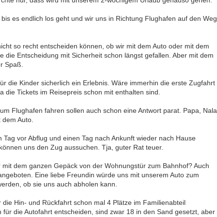
fürchte nur, dass wird mit unserem 2-wöchigem Urlaub genauso gehen.
is es endlich los geht und wir uns in Richtung Flughafen auf den Weg
icht so recht entscheiden können, ob wir mit dem Auto oder mit dem
e die Entscheidung mit Sicherheit schon längst gefallen. Aber mit dem
er Spaß.
ür die Kinder sicherlich ein Erlebnis. Wäre immerhin die erste Zugfahrt
a die Tickets im Reisepreis schon mit enthalten sind.
zum Flughafen fahren sollen auch schon eine Antwort parat. Papa, Nala
 dem Auto.
en Tag vor Abflug und einen Tag nach Ankunft wieder nach Hause
d können uns den Zug aussuchen. Tja, guter Rat teuer.
ir mit dem ganzen Gepäck von der Wohnungstür zum Bahnhof? Auch
 angeboten. Eine liebe Freundin würde uns mit unserem Auto zum
werden, ob sie uns auch abholen kann.
r die Hin- und Rückfahrt schon mal 4 Plätze im Familienabteil
 für die Autofahrt entscheiden, sind zwar 18 in den Sand gesetzt, aber