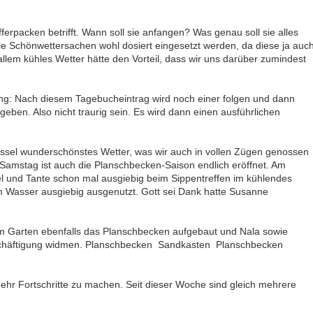
ferpacken betrifft. Wann soll sie anfangen? Was genau soll sie alles
e Schönwettersachen wohl dosiert eingesetzt werden, da diese ja auc
llem kühles Wetter hätte den Vorteil, dass wir uns darüber zumindest
ung: Nach diesem Tagebucheintrag wird noch einer folgen und dann
eben. Also nicht traurig sein. Es wird dann einen ausführlichen
Kassel wunderschönstes Wetter, was wir auch in vollen Zügen genossen
 Samstag ist auch die Planschbecken-Saison endlich eröffnet. Am
 und Tante schon mal ausgiebig beim Sippentreffen im kühlendes
m Wasser ausgiebig ausgenutzt. Gott sei Dank hatte Susanne
m Garten ebenfalls das Planschbecken aufgebaut und Nala sowie
chäftigung widmen. Planschbecken  Sandkasten  Planschbecken 
hr Fortschritte zu machen. Seit dieser Woche sind gleich mehrere