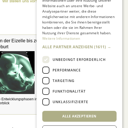
Informationen über Ihre Nutzung unserer
Wir stellen uns vor!
Website auch an unsere Werbe- und
Analysepartner weiter, die diese
möglicherweise mit anderen Informationen
kombinieren, die Sie ihnen bereitgestellt
haben oder die sie im Rahmen Ihrer
Nutzung ihrer Dienste gesammelt haben.
Weitere Informationen
n der Eizelle bis zur
Pränataldiagnostik
ALLE PARTNER ANZEIGEN
(1611) →
burt
UNBEDINGT ERFORDERLICH
PERFORMANCE
TARGETING
FUNKTIONALITÄT
Was, wenn etwas mit dem
Fötus nicht in Ordnung ist?
e Entwicklungsphasen im
UNKLASSIFIZIERTE
rblick
ALLE AKZEPTIEREN