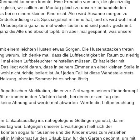
r Ohnmacht kommen konnte. Eine Freundin von uns, die gleichzeitig
ber gleich, wir sollten am Montag gleich zu unserer behandelnden
as bei so einem kleinen Kind nicht. Also wird Susanne morgen zu
inderkardiologie als Spezialgebiet mit inne hat, und es wird wohl mal
Urlaubspläne ganz normal weiter laufen und sind positiv gestimmt.
nz die Alte und absolut topfit. Bin aber mal gespannt, was unsere
mit einem leichten Husten etwas Sorgen. Die Hustenattacken treten
ng warum. Ich denke mal, dass die Luftfeuchtigkeit im Raum zu niedrig
 mal einen Luftbefeuchter reinstellen müssen. Er hat leider mit
s liegt wohl daran, dass in seinem Zimmer an einer kleinen Stelle in
nicht richtig isoliert ist. Auf jeden Fall ist diese Wandstelle stets
Heizung, aber im Sommer ist es schon lästig.
omöopathischen Medikation, die er zur Zeit wegen seinem Fieberkrampf
äft er immer in den Nächten durch, bei denen er am Tag das
 keine Ahnung und werde mal abwarten. Werde die Luftbefeuchtung
m Einkaufsausflug ins nahegelegene Göttingen genutzt, da im
iertag war. Entgegen unserer Erwartungen hielt sich der
r konnten sogar für Susanne und die Kinder etwas zum Anziehen
ll in Miniformat für den Urlaub bzw. für den Garten gegönnt, um mit