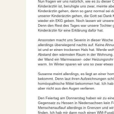
Nun fragen wir uns natürlich, wie es zu diese
Kinderärztin ist, beruhigte uns zwar, meinte a
Kinderärztin gehen, denn so ganz normal sei d
unserer Kinderärztin gehen, die Gott sei Dank K
wieder ein EKG geben. Noch lassen wir unsere 
Denn den Rest des Tages war unsere Tochter ga
Kinderärztin für eine Erklärung dafür hat.
Ansonsten macht uns Severin in dieser Woche 
allerdings überwiegend nachts auf. Keine Ahnu
ist und er einen trockenen Hals hat. Werde wohl
Abstand den wärmsten Raum in der Wohnung. Da
der Wand ein Warmwasser- oder Heizungsrohr wohl 
warm. Im Winter sparen wir uns so zwar etwas 
Susanne meint allerdings, es liegt an einer h
bekommt. Denn laut ihren Aufzeichnungen schl
homöopathische Mittel bekommen hat. Ich hab
aber nicht aus den Augen verlieren.
Den Feiertag am Donnerstag haben wir zu eine
Gegensatz zu Hessen in Niedersachsen kein Fe
Menschenauflauf allerdings in Grenzen und wi
finden. Ich hab mir dann noch einen WM-Fussba