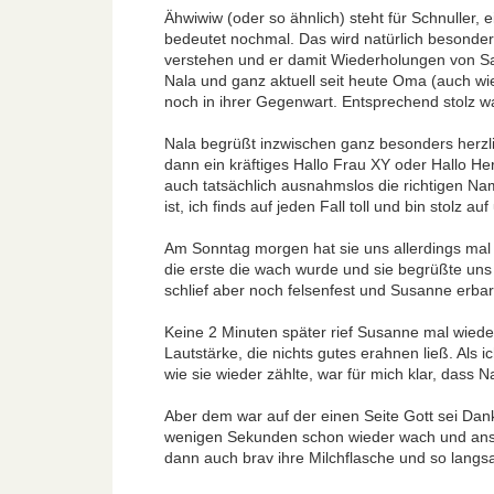
Ähwiwiw (oder so ähnlich) steht für Schnuller, e
bedeutet nochmal. Das wird natürlich besonder
verstehen und er damit Wiederholungen von S
Nala und ganz aktuell seit heute Oma (auch w
noch in ihrer Gegenwart. Entsprechend stolz w
Nala begrüßt inzwischen ganz besonders herzli
dann ein kräftiges Hallo Frau XY oder Hallo 
auch tatsächlich ausnahmslos die richtigen Nam
ist, ich finds auf jeden Fall toll und bin stolz au
Am Sonntag morgen hat sie uns allerdings mal 
die erste die wach wurde und sie begrüßte uns 
schlief aber noch felsenfest und Susanne erbar
Keine 2 Minuten später rief Susanne mal wieder
Lautstärke, die nichts gutes erahnen ließ. Als
wie sie wieder zählte, war für mich klar, dass 
Aber dem war auf der einen Seite Gott sei Dank
wenigen Sekunden schon wieder wach und anspr
dann auch brav ihre Milchflasche und so langs