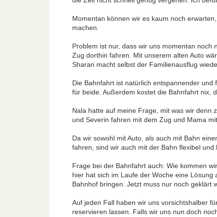
die Zeit nicht schnell genug vergehen. Ich be
Momentan können wir es kaum noch erwarten, b
machen.
Problem ist nur, dass wir uns momentan noch n
Zug dorthin fahren. Mit unserem alten Auto wär
Sharan macht selbst der Familienausflug wied
Die Bahnfahrt ist natürlich entspannender und f
für beide. Außerdem kostet die Bahnfahrt nix, d
Nala hatte auf meine Frage, mit was wir denn 
und Severin fahren mit dem Zug und Mama mit
Da wir sowohl mit Auto, als auch mit Bahn ein
fahren, sind wir auch mit der Bahn flexibel un
Frage bei der Bahnfahrt auch: Wie kommen w
hier hat sich im Laufe der Woche eine Lösung
Bahnhof bringen. Jetzt muss nur noch geklärt 
Auf jeden Fall haben wir uns vorsichtshalber fü
reservieren lassen. Falls wir uns nun doch noch