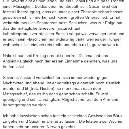
Für Severin gibt es nun jeden Tag ein Globuli und ein paar Tropfen
einer Flüssigkeit. Beides eben homöopathisch. Susanne ist der
festen Überzeugung, dass es unter dieser Therapie schon besser
geworden ist, ich merke noch keinen großen Unterschied. Er hat
weiterhin merklich Schmerzen beim Schlucken, was zur Folge hat,
das der mittägliche Griesbrei (natürlich auf
kuhmilchproteinverträglicher Basis!) so gut wie verweigert wird und
er auch sein Fläschchen nur widerwillig trinkt, weil es der Hunger
wahrscheinlich einfach rein treibt und eben nicht ganz so weh tut.
Nala ist nun seit Freitag erneut fieberfrei. Diesmal hat das
Antibiotika gleich nach der ersten Einnahme geholfen, was uns
hoffen lässt.
Severins Zustand verschlechtert sich immer wieder gegen
Nachmittag und Abend. Ist er vormittags eigentlich noch ziemlich
munter und fit (trotz Husten), so merkt man nach dem
Mittagsschlaf, das es ihn doch ganz schön schafft. Er wird
quengelig und sehr anhänglich. Möglichst nur auf dem Arm und
herumgetragen werden.
Ich habe inzwischen schon fast ein schlechtes Gewissen ins Büro
zu gehen und Susanne alleine zu lassen. Die letzten zwei Wochen
haben sehr an unseren Nerven gezehrt.