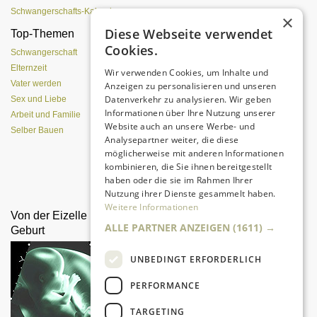
Schwangerschafts-Kalender
×
Diese Webseite verwendet
Top-Themen
Einen Lehmofen
Cookies.
(Pizzaofen) selber bauen
Schwangerschaft
Elternzeit
Wir verwenden Cookies, um Inhalte und
Vater werden
Anzeigen zu personalisieren und unseren
Datenverkehr zu analysieren. Wir geben
Sex und Liebe
Informationen über Ihre Nutzung unserer
Arbeit und Familie
Website auch an unsere Werbe- und
Selber Bauen
Analysepartner weiter, die diese
möglicherweise mit anderen Informationen
kombinieren, die Sie ihnen bereitgestellt
Da sind Kinder mit Begeisterung
haben oder die sie im Rahmen Ihrer
dabei.
Nutzung ihrer Dienste gesammelt haben.
Weitere Informationen
Von der Eizelle bis zur
Laternen basteln
ALLE PARTNER ANZEIGEN
(1611) →
Geburt
UNBEDINGT ERFORDERLICH
PERFORMANCE
TARGETING