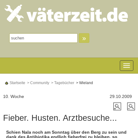
»
Toggle n
Startseite
> Community
> Tagebücher
> Wieland
10. Woche
29.10.2009
Fieber. Husten. Arztbesuche...
Schien Nala noch am Sonntag über den Berg zu sein und
dank des Antibiotika endlich fieberfrei zu bleiben, so