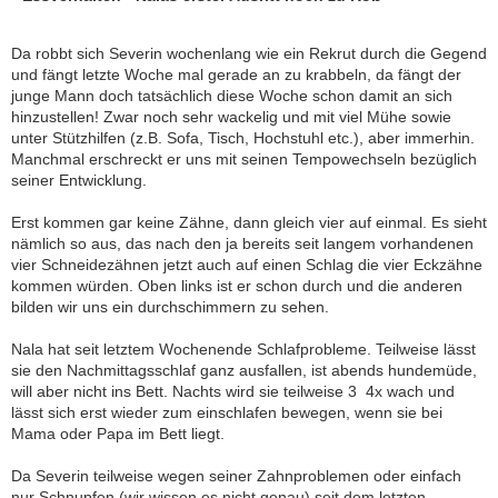
Da robbt sich Severin wochenlang wie ein Rekrut durch die Gegend
und fängt letzte Woche mal gerade an zu krabbeln, da fängt der
junge Mann doch tatsächlich diese Woche schon damit an sich
hinzustellen! Zwar noch sehr wackelig und mit viel Mühe sowie
unter Stützhilfen (z.B. Sofa, Tisch, Hochstuhl etc.), aber immerhin.
Manchmal erschreckt er uns mit seinen Tempowechseln bezüglich
seiner Entwicklung.
Erst kommen gar keine Zähne, dann gleich vier auf einmal. Es sieht
nämlich so aus, das nach den ja bereits seit langem vorhandenen
vier Schneidezähnen jetzt auch auf einen Schlag die vier Eckzähne
kommen würden. Oben links ist er schon durch und die anderen
bilden wir uns ein durchschimmern zu sehen.
Nala hat seit letztem Wochenende Schlafprobleme. Teilweise lässt
sie den Nachmittagsschlaf ganz ausfallen, ist abends hundemüde,
will aber nicht ins Bett. Nachts wird sie teilweise 3  4x wach und
lässt sich erst wieder zum einschlafen bewegen, wenn sie bei
Mama oder Papa im Bett liegt.
Da Severin teilweise wegen seiner Zahnproblemen oder einfach
nur Schnupfen (wir wissen es nicht genau) seit dem letzten