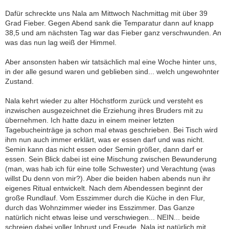
Dafür schreckte uns Nala am Mittwoch Nachmittag mit über 39
Grad Fieber. Gegen Abend sank die Temparatur dann auf knapp
38,5 und am nächsten Tag war das Fieber ganz verschwunden. An
was das nun lag weiß der Himmel.
Aber ansonsten haben wir tatsächlich mal eine Woche hinter uns,
in der alle gesund waren und geblieben sind... welch ungewohnter
Zustand.
Nala kehrt wieder zu alter Höchstform zurück und versteht es
inzwischen ausgezeichnet die Erziehung ihres Bruders mit zu
übernehmen. Ich hatte dazu in einem meiner letzten
Tagebucheinträge ja schon mal etwas geschrieben. Bei Tisch wird
ihm nun auch immer erklärt, was er essen darf und was nicht.
Semin kann das nicht essen oder Semin größer, dann darf er
essen. Sein Blick dabei ist eine Mischung zwischen Bewunderung
(man, was hab ich für eine tolle Schwester) und Verachtung (was
willst Du denn von mir?). Aber die beiden haben abends nun ihr
eigenes Ritual entwickelt. Nach dem Abendessen beginnt der
große Rundlauf. Vom Esszimmer durch die Küche in den Flur,
durch das Wohnzimmer wieder ins Esszimmer. Das Ganze
natürlich nicht etwas leise und verschwiegen... NEIN... beide
schreien dabei voller Inbrust und Freude. Nala ist natürlich mit