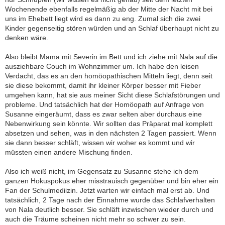
Wochenende ebenfalls regelmäßig ab der Mitte der Nacht mit bei
uns im Ehebett liegt wird es dann zu eng. Zumal sich die zwei
Kinder gegenseitig stören würden und an Schlaf überhaupt nicht zu
denken wäre.
Also bleibt Mama mit Severin im Bett und ich ziehe mit Nala auf die
ausziehbare Couch im Wohnzimmer um. Ich habe den leisen
Verdacht, das es an den homöopathischen Mitteln liegt, denn seit
sie diese bekommt, damit ihr kleiner Körper besser mit Fieber
umgehen kann, hat sie aus meiner Sicht diese Schlafstörungen und
probleme. Und tatsächlich hat der Homöopath auf Anfrage von
Susanne eingeräumt, dass es zwar selten aber durchaus eine
Nebenwirkung sein könnte. Wir sollten das Präparat mal komplett
absetzen und sehen, was in den nächsten 2 Tagen passiert. Wenn
sie dann besser schläft, wissen wir woher es kommt und wir
müssten einen andere Mischung finden.
Also ich weiß nicht, im Gegensatz zu Susanne stehe ich dem
ganzen Hokuspokus eher misstrauisch gegenüber und bin eher ein
Fan der Schulmediizin. Jetzt warten wir einfach mal erst ab. Und
tatsächlich, 2 Tage nach der Einnahme wurde das Schlafverhalten
von Nala deutlich besser. Sie schläft inzwischen wieder durch und
auch die Träume scheinen nicht mehr so schwer zu sein.