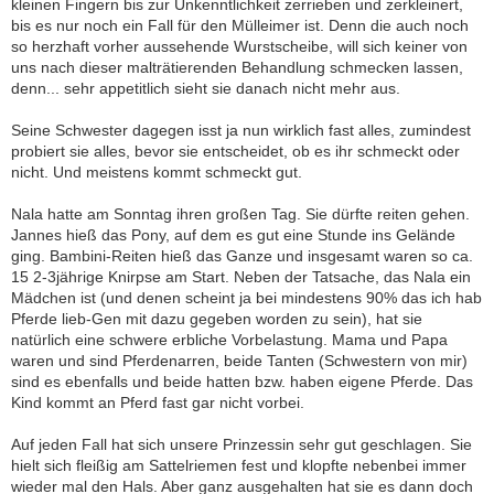
kleinen Fingern bis zur Unkenntlichkeit zerrieben und zerkleinert,
bis es nur noch ein Fall für den Mülleimer ist. Denn die auch noch
so herzhaft vorher aussehende Wurstscheibe, will sich keiner von
uns nach dieser malträtierenden Behandlung schmecken lassen,
denn... sehr appetitlich sieht sie danach nicht mehr aus.
Seine Schwester dagegen isst ja nun wirklich fast alles, zumindest
probiert sie alles, bevor sie entscheidet, ob es ihr schmeckt oder
nicht. Und meistens kommt schmeckt gut.
Nala hatte am Sonntag ihren großen Tag. Sie dürfte reiten gehen.
Jannes hieß das Pony, auf dem es gut eine Stunde ins Gelände
ging. Bambini-Reiten hieß das Ganze und insgesamt waren so ca.
15 2-3jährige Knirpse am Start. Neben der Tatsache, das Nala ein
Mädchen ist (und denen scheint ja bei mindestens 90% das ich hab
Pferde lieb-Gen mit dazu gegeben worden zu sein), hat sie
natürlich eine schwere erbliche Vorbelastung. Mama und Papa
waren und sind Pferdenarren, beide Tanten (Schwestern von mir)
sind es ebenfalls und beide hatten bzw. haben eigene Pferde. Das
Kind kommt an Pferd fast gar nicht vorbei.
Auf jeden Fall hat sich unsere Prinzessin sehr gut geschlagen. Sie
hielt sich fleißig am Sattelriemen fest und klopfte nebenbei immer
wieder mal den Hals. Aber ganz ausgehalten hat sie es dann doch