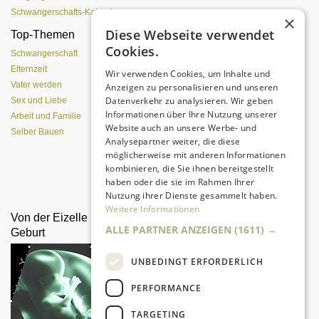
Schwangerschafts-Kalender
×
Diese Webseite verwendet
Top-Themen
Einen Lehmofen
Cookies.
(Pizzaofen) selber bauen
Schwangerschaft
Elternzeit
Wir verwenden Cookies, um Inhalte und
Vater werden
Anzeigen zu personalisieren und unseren
Datenverkehr zu analysieren. Wir geben
Sex und Liebe
Informationen über Ihre Nutzung unserer
Arbeit und Familie
Website auch an unsere Werbe- und
Selber Bauen
Analysepartner weiter, die diese
möglicherweise mit anderen Informationen
kombinieren, die Sie ihnen bereitgestellt
Da sind Kinder mit Begeisterung
haben oder die sie im Rahmen Ihrer
dabei.
Nutzung ihrer Dienste gesammelt haben.
Weitere Informationen
Von der Eizelle bis zur
Geschwister als
ALLE PARTNER ANZEIGEN
(1611) →
Geburt
Streithähne
UNBEDINGT ERFORDERLICH
PERFORMANCE
TARGETING