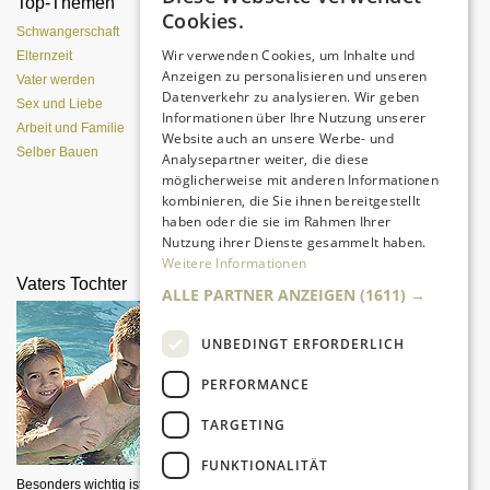
Top-Themen
Was Pubertierende an
Cookies.
Vätern hassen
Schwangerschaft
Wir verwenden Cookies, um Inhalte und
Elternzeit
Anzeigen zu personalisieren und unseren
Vater werden
Datenverkehr zu analysieren. Wir geben
Sex und Liebe
Informationen über Ihre Nutzung unserer
Arbeit und Familie
Website auch an unsere Werbe- und
Selber Bauen
Analysepartner weiter, die diese
möglicherweise mit anderen Informationen
kombinieren, die Sie ihnen bereitgestellt
haben oder die sie im Rahmen Ihrer
Eine entspannte Atmosphäre trotz
Nutzung ihrer Dienste gesammelt haben.
Pubertät?
Weitere Informationen
Vaters Tochter
Männer am Renner
ALLE PARTNER ANZEIGEN
(1611) →
UNBEDINGT ERFORDERLICH
PERFORMANCE
TARGETING
FUNKTIONALITÄT
Besonders wichtig ist die
Väter und Söhne jagen