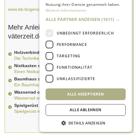
Nutzung ihrer Dienste gesammelt haben.
www.bb-bogenschiessen.de
Weitere Informationen
ALLE PARTNER ANZEIGEN
(1611) →
Mehr Anleitungen zum selber bauen auf
UNBEDINGT ERFORDERLICH
väterzeit.de
PERFORMANCE
Holzverbindungen - Leimen, Schrauben, Nageln
TARGETING
Die Techniken der Holzverbindung
Nistkasten selber bauen
FUNKTIONALITÄT
Einen Nistkasten selber bauen
UNKLASSIFIZIERTE
Baumhaus selber bauen
Ein Baumhaus selber bauen - so geht's
Wasserrad oder Wassermühle selber bauen
ALLE AKZEPTIEREN
Wasserrad selber bauen mit Kindern
Spielgerüst mit Rutsche selber bauen
ALLE ABLEHNEN
Spielgerüst mit Rutsche selber bauen
DETAILS ANZEIGEN