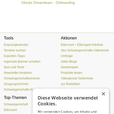
Glücks Dreamteam - Onboarding
Tools
Aktionen
Eisprungkalender
Elternzeit + Elterngeld Infothek
Termine suchen
Abo Schwangerschafts-Väterbriefe
Experten-Tipps
Umfrage
regionale Banner schalten
Väter-Blogs
Quiz und Tests
Gewinnspiel
Newsletter bestellen
Produkte testen
Schwangerschaftsrechner
Väterglosse Seitenhieb
Zeugungsrechner
zur Redaktion
Schwangerschafts-Kalender
×
Diese Webseite verwendet
Top-Themen
Einen Lehmofen
Cookies.
(Pizzaofen) selber bauen
Schwangerschaft
Elternzeit
Wir verwenden Cookies, um Inhalte und