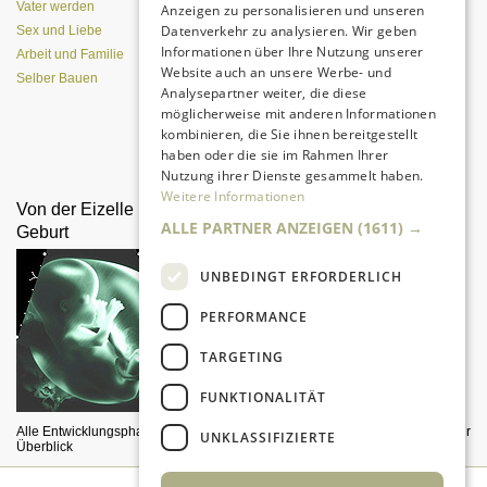
Vater werden
Anzeigen zu personalisieren und unseren
Datenverkehr zu analysieren. Wir geben
Sex und Liebe
Informationen über Ihre Nutzung unserer
Arbeit und Familie
Website auch an unsere Werbe- und
Selber Bauen
Analysepartner weiter, die diese
möglicherweise mit anderen Informationen
kombinieren, die Sie ihnen bereitgestellt
Da sind Kinder mit Begeisterung
haben oder die sie im Rahmen Ihrer
dabei.
Nutzung ihrer Dienste gesammelt haben.
Weitere Informationen
Von der Eizelle bis zur
Ein Spielhaus selber
ALLE PARTNER ANZEIGEN
(1611) →
Geburt
bauen
UNBEDINGT ERFORDERLICH
PERFORMANCE
TARGETING
FUNKTIONALITÄT
Alle Entwicklungsphasen im
Preisgünstiger Rückzugsbereich für
UNKLASSIFIZIERTE
Überblick
Kinder