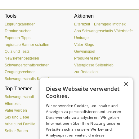
Tools
Aktionen
Eisprungkalender
Elternzeit + Elterngeld Infothek
Termine suchen
Abo Schwangerschafts-Väterbriefe
Experten-Tipps
Umfrage
regionale Banner schalten
Väter-Blogs
Quiz und Tests
Gewinnspiel
Newsletter bestellen
Produkte testen
Schwangerschaftsrechner
Väterglosse Seitenhieb
Zeugungsrechner
zur Redaktion
Schwangerschafts-Kalender
×
Diese Webseite verwendet
Top-Themen
Einen Lehmofen
Cookies.
(Pizzaofen) selber bauen
Schwangerschaft
Elternzeit
Wir verwenden Cookies, um Inhalte und
Vater werden
Anzeigen zu personalisieren und unseren
Datenverkehr zu analysieren. Wir geben
Sex und Liebe
Informationen über Ihre Nutzung unserer
Arbeit und Familie
Website auch an unsere Werbe- und
Selber Bauen
Analysepartner weiter, die diese