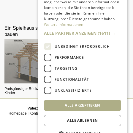
möglicherweise mit anderen Informationen
kombinieren, die Sie ihnen bereitgestellt
Da sind Kinder mit Begeisterung
haben oder die sie im Rahmen Ihrer
dabei.
Nutzung ihrer Dienste gesammelt haben.
Weitere Informationen
Ein Spielhaus selber
Tipps für Hobbyfotografen
ALLE PARTNER ANZEIGEN
(1611) →
bauen
UNBEDINGT ERFORDERLICH
PERFORMANCE
TARGETING
FUNKTIONALITÄT
Super Fotos mit Geduld und guter
Ausrüstung
Preisgünstiger Rückzugsbereich für
UNKLASSIFIZIERTE
Kinder
ALLE AKZEPTIEREN
Väterzeit weiterempfehlen
|
Newsletter bestellen
Homepage
|
Kontakt
|
Sitemap
|
Impressum
|
Datenschutz
|
Mediadaten
|
Einwilligungsmanagement
ALLE ABLEHNEN
© 2026
kidsgo