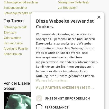
Schwangerschaftsrechner
Väterglosse Seitenhieb
Zeugungsrechner
zur Redaktion
Schwangerschafts-Kalender
×
Diese Webseite verwendet
Top-Themen
Einen Lehmofen
Cookies.
(Pizzaofen) selber bauen
Schwangerschaft
Elternzeit
Wir verwenden Cookies, um Inhalte und
Vater werden
Anzeigen zu personalisieren und unseren
Datenverkehr zu analysieren. Wir geben
Sex und Liebe
Informationen über Ihre Nutzung unserer
Arbeit und Familie
Website auch an unsere Werbe- und
Selber Bauen
Analysepartner weiter, die diese
möglicherweise mit anderen Informationen
kombinieren, die Sie ihnen bereitgestellt
Da sind Kinder mit Begeisterung
haben oder die sie im Rahmen Ihrer
dabei.
Nutzung ihrer Dienste gesammelt haben.
Weitere Informationen
Von der Eizelle bis zur
Drachen selber bauen und
ALLE PARTNER ANZEIGEN
(1611) →
Geburt
steigen lassen
UNBEDINGT ERFORDERLICH
PERFORMANCE