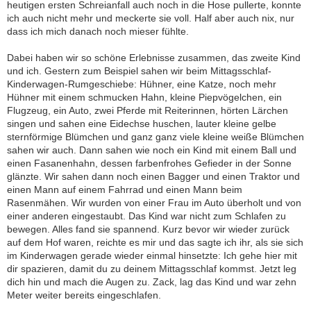
heutigen ersten Schreianfall auch noch in die Hose pullerte, konnte
ich auch nicht mehr und meckerte sie voll. Half aber auch nix, nur
dass ich mich danach noch mieser fühlte.
Dabei haben wir so schöne Erlebnisse zusammen, das zweite Kind
und ich. Gestern zum Beispiel sahen wir beim Mittagsschlaf-
Kinderwagen-Rumgeschiebe: Hühner, eine Katze, noch mehr
Hühner mit einem schmucken Hahn, kleine Piepvögelchen, ein
Flugzeug, ein Auto, zwei Pferde mit Reiterinnen, hörten Lärchen
singen und sahen eine Eidechse huschen, lauter kleine gelbe
sternförmige Blümchen und ganz ganz viele kleine weiße Blümchen
sahen wir auch. Dann sahen wie noch ein Kind mit einem Ball und
einen Fasanenhahn, dessen farbenfrohes Gefieder in der Sonne
glänzte. Wir sahen dann noch einen Bagger und einen Traktor und
einen Mann auf einem Fahrrad und einen Mann beim
Rasenmähen. Wir wurden von einer Frau im Auto überholt und von
einer anderen eingestaubt. Das Kind war nicht zum Schlafen zu
bewegen. Alles fand sie spannend. Kurz bevor wir wieder zurück
auf dem Hof waren, reichte es mir und das sagte ich ihr, als sie sich
im Kinderwagen gerade wieder einmal hinsetzte: Ich gehe hier mit
dir spazieren, damit du zu deinem Mittagsschlaf kommst. Jetzt leg
dich hin und mach die Augen zu. Zack, lag das Kind und war zehn
Meter weiter bereits eingeschlafen.