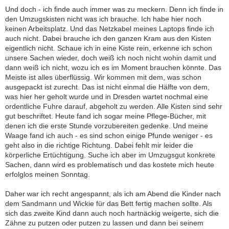
Und doch - ich finde auch immer was zu meckern. Denn ich finde in
den Umzugskisten nicht was ich brauche. Ich habe hier noch
keinen Arbeitsplatz. Und das Netzkabel meines Laptops finde ich
auch nicht. Dabei brauche ich den ganzen Kram aus den Kisten
eigentlich nicht. Schaue ich in eine Kiste rein, erkenne ich schon
unsere Sachen wieder, doch weiß ich noch nicht wohin damit und
dann weiß ich nicht, wozu ich es im Moment brauchen könnte. Das
Meiste ist alles überflüssig. Wir kommen mit dem, was schon
ausgepackt ist zurecht. Das ist nicht einmal die Hälfte von dem,
was hier her geholt wurde und in Dresden wartet nochmal eine
ordentliche Fuhre darauf, abgeholt zu werden. Alle Kisten sind sehr
gut beschriftet. Heute fand ich sogar meine Pflege-Bücher, mit
denen ich die erste Stunde vorzubereiten gedenke. Und meine
Waage fand ich auch - es sind schon einige Pfunde weniger - es
geht also in die richtige Richtung. Dabei fehlt mir leider die
körperliche Ertüchtigung. Suche ich aber im Umzugsgut konkrete
Sachen, dann wird es problematisch und das kostete mich heute
erfolglos meinen Sonntag.
Daher war ich recht angespannt, als ich am Abend die Kinder nach
dem Sandmann und Wickie für das Bett fertig machen sollte. Als
sich das zweite Kind dann auch noch hartnäckig weigerte, sich die
Zähne zu putzen oder putzen zu lassen und dann bei seinem