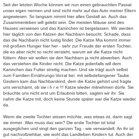
Seit der letzten Woche können wir nun einen gebrauchten Passat
unser eigen nennen und sind nicht mehr auf das Auto meiner Eltern
angewiesen. So langsam nimmt hier alles Gestalt an. Auch das
Zusammenleben will gelebt sein. Die meisten Mäuse sind des
Hauses verwiesen und das Kaninchen ist beigelassen. Wir werden
hier täglich von den Katzen der Nachbarn besucht. Schade, dass
das die Nachbarin nicht lustig findet. Die Katze Mia kommt immer
mit großem Hunger hier her - sehr zur Freude der ersten Tochter,
die es aber nicht so recht versteht, warum wir die Katze nicht
füttern. Aber wir wollen sie den Nachbarn ja nicht abwerben. Auch
das verstehen die Kinder nicht. Die Katze jedenfalls will dem
Kaninchen das Futter streitig machen. Und sie trägt auch selbst
zum Familien-Ernährungs-Vorrat bei: mit selbstefangener Taube.
Gestern kam das Nachbarskind, dem die Katze gehört und fragte
uns verschämt, ob sie i h r e !!! Katze wieder mitnehmen dürfe. Sie
bräuchte uns nicht erst um Erlaubnis bitten, sagten wir ihr. Sie
nahm die Katze mit, doch keine Stunde später war die Katze wieder
da.
Wenn die zweite Tochter wissen möchte, was etwas ist, dann sagt
sie immer: Was muss das sein? Die erste Tochter ist total
ausgeglichen und singt den ganzen Tag - wie verwandelt. An ihr ist
gut nachvollziehbar, wie wohl das Landleben Kindern tut. Auch der