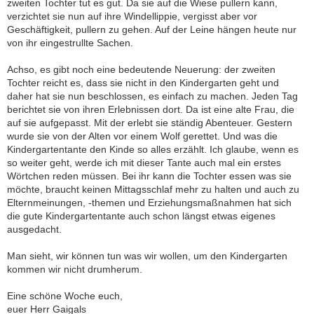
zweiten Tochter tut es gut. Da sie auf die Wiese pullern kann,
verzichtet sie nun auf ihre Windellippie, vergisst aber vor
Geschäftigkeit, pullern zu gehen. Auf der Leine hängen heute nur
von ihr eingestrullte Sachen.
Achso, es gibt noch eine bedeutende Neuerung: der zweiten
Tochter reicht es, dass sie nicht in den Kindergarten geht und
daher hat sie nun beschlossen, es einfach zu machen. Jeden Tag
berichtet sie von ihren Erlebnissen dort. Da ist eine alte Frau, die
auf sie aufgepasst. Mit der erlebt sie ständig Abenteuer. Gestern
wurde sie von der Alten vor einem Wolf gerettet. Und was die
Kindergartentante den Kinde so alles erzählt. Ich glaube, wenn es
so weiter geht, werde ich mit dieser Tante auch mal ein erstes
Wörtchen reden müssen. Bei ihr kann die Tochter essen was sie
möchte, braucht keinen Mittagsschlaf mehr zu halten und auch zu
Elternmeinungen, -themen und Erziehungsmaßnahmen hat sich
die gute Kindergartentante auch schon längst etwas eigenes
ausgedacht.
Man sieht, wir können tun was wir wollen, um den Kindergarten
kommen wir nicht drumherum.
Eine schöne Woche euch,
euer Herr Gaigals