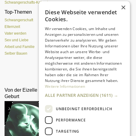
Schwangerschafts-Kalender
×
Diese Webseite verwendet
Top-Themen
Einen Lehmofen
Cookies.
(Pizzaofen) selber bauen
Schwangerschaft
Elternzeit
Wir verwenden Cookies, um Inhalte und
Vater werden
Anzeigen zu personalisieren und unseren
Datenverkehr zu analysieren. Wir geben
Sex und Liebe
Informationen über Ihre Nutzung unserer
Arbeit und Familie
Website auch an unsere Werbe- und
Selber Bauen
Analysepartner weiter, die diese
möglicherweise mit anderen Informationen
kombinieren, die Sie ihnen bereitgestellt
Da sind Kinder mit Begeisterung
haben oder die sie im Rahmen Ihrer
dabei.
Nutzung ihrer Dienste gesammelt haben.
Weitere Informationen
Von der Eizelle bis zur
Klettergerüst selber bauen
ALLE PARTNER ANZEIGEN
(1611) →
Geburt
UNBEDINGT ERFORDERLICH
PERFORMANCE
TARGETING