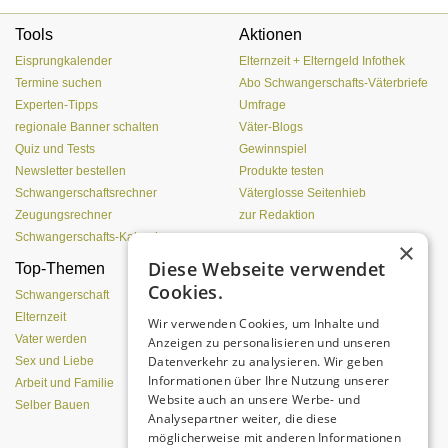
Tools
Aktionen
Eisprungkalender
Elternzeit + Elterngeld Infothek
Termine suchen
Abo Schwangerschafts-Väterbriefe
Experten-Tipps
Umfrage
regionale Banner schalten
Väter-Blogs
Quiz und Tests
Gewinnspiel
Newsletter bestellen
Produkte testen
Schwangerschaftsrechner
Väterglosse Seitenhieb
Zeugungsrechner
zur Redaktion
Schwangerschafts-Kalender
×
Diese Webseite verwendet
Top-Themen
Einen Lehmofen
Cookies.
(Pizzaofen) selber bauen
Schwangerschaft
Elternzeit
Wir verwenden Cookies, um Inhalte und
Vater werden
Anzeigen zu personalisieren und unseren
Datenverkehr zu analysieren. Wir geben
Sex und Liebe
Informationen über Ihre Nutzung unserer
Arbeit und Familie
Website auch an unsere Werbe- und
Selber Bauen
Analysepartner weiter, die diese
möglicherweise mit anderen Informationen