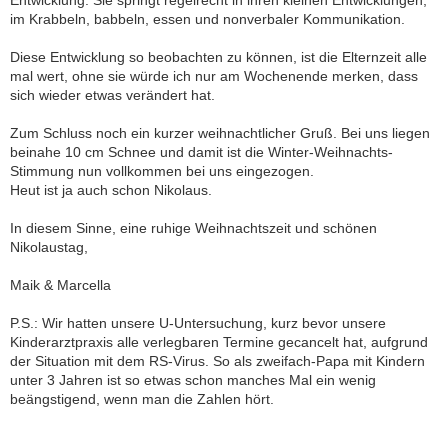
Entwicklung. Sie springt regelrecht in ihren kleinen Entwicklungen,
im Krabbeln, babbeln, essen und nonverbaler Kommunikation.
Diese Entwicklung so beobachten zu können, ist die Elternzeit alle
mal wert, ohne sie würde ich nur am Wochenende merken, dass
sich wieder etwas verändert hat.
Zum Schluss noch ein kurzer weihnachtlicher Gruß. Bei uns liegen
beinahe 10 cm Schnee und damit ist die Winter-Weihnachts-
Stimmung nun vollkommen bei uns eingezogen.
Heut ist ja auch schon Nikolaus.
In diesem Sinne, eine ruhige Weihnachtszeit und schönen
Nikolaustag,
Maik & Marcella
P.S.: Wir hatten unsere U-Untersuchung, kurz bevor unsere
Kinderarztpraxis alle verlegbaren Termine gecancelt hat, aufgrund
der Situation mit dem RS-Virus. So als zweifach-Papa mit Kindern
unter 3 Jahren ist so etwas schon manches Mal ein wenig
beängstigend, wenn man die Zahlen hört.