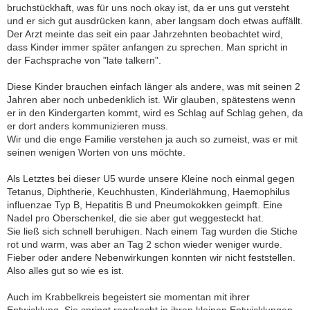
bruchstückhaft, was für uns noch okay ist, da er uns gut versteht
und er sich gut ausdrücken kann, aber langsam doch etwas auffällt.
Der Arzt meinte das seit ein paar Jahrzehnten beobachtet wird,
dass Kinder immer später anfangen zu sprechen. Man spricht in
der Fachsprache von "late talkern".
Diese Kinder brauchen einfach länger als andere, was mit seinen 2
Jahren aber noch unbedenklich ist. Wir glauben, spätestens wenn
er in den Kindergarten kommt, wird es Schlag auf Schlag gehen, da
er dort anders kommunizieren muss.
Wir und die enge Familie verstehen ja auch so zumeist, was er mit
seinen wenigen Worten von uns möchte.
Als Letztes bei dieser U5 wurde unsere Kleine noch einmal gegen
Tetanus, Diphtherie, Keuchhusten, Kinderlähmung, Haemophilus
influenzae Typ B, Hepatitis B und Pneumokokken geimpft. Eine
Nadel pro Oberschenkel, die sie aber gut weggesteckt hat.
Sie ließ sich schnell beruhigen. Nach einem Tag wurden die Stiche
rot und warm, was aber an Tag 2 schon wieder weniger wurde.
Fieber oder andere Nebenwirkungen konnten wir nicht feststellen.
Also alles gut so wie es ist.
Auch im Krabbelkreis begeistert sie momentan mit ihrer