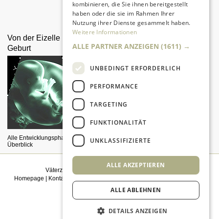
kombinieren, die Sie ihnen bereitgestellt
Da sind Kinder mit Begeisterung
haben oder die sie im Rahmen Ihrer
dabei.
Nutzung ihrer Dienste gesammelt haben.
Weitere Informationen
Von der Eizelle bis zur
Klettergerüst selber bauen
ALLE PARTNER ANZEIGEN
(1611) →
Geburt
UNBEDINGT ERFORDERLICH
PERFORMANCE
TARGETING
FUNKTIONALITÄT
Was ist zu beachten?
Alle Entwicklungsphasen im
UNKLASSIFIZIERTE
Überblick
ALLE AKZEPTIEREN
Väterzeit weiterempfehlen
|
Newsletter bestellen
Homepage
|
Kontakt
|
Sitemap
|
Impressum
|
Datenschutz
|
Mediadaten
|
Einwilligungsmanagement
ALLE ABLEHNEN
© 2026
kidsgo
DETAILS ANZEIGEN