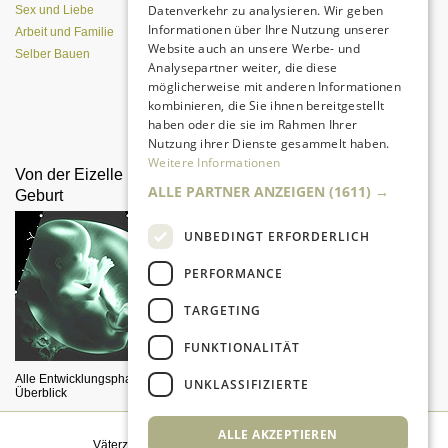
Datenverkehr zu analysieren. Wir geben
Sex und Liebe
Informationen über Ihre Nutzung unserer
Arbeit und Familie
Website auch an unsere Werbe- und
Selber Bauen
Analysepartner weiter, die diese
möglicherweise mit anderen Informationen
kombinieren, die Sie ihnen bereitgestellt
Da sind Kinder mit Begeisterung
haben oder die sie im Rahmen Ihrer
dabei.
Nutzung ihrer Dienste gesammelt haben.
Weitere Informationen
Von der Eizelle bis zur
Das erste Babybett
ALLE PARTNER ANZEIGEN
(1611) →
Geburt
UNBEDINGT ERFORDERLICH
PERFORMANCE
TARGETING
FUNKTIONALITÄT
Darauf sollten Sie achten!
Alle Entwicklungsphasen im
UNKLASSIFIZIERTE
Überblick
ALLE AKZEPTIEREN
Väterzeit weiterempfehlen
|
Newsletter bestellen