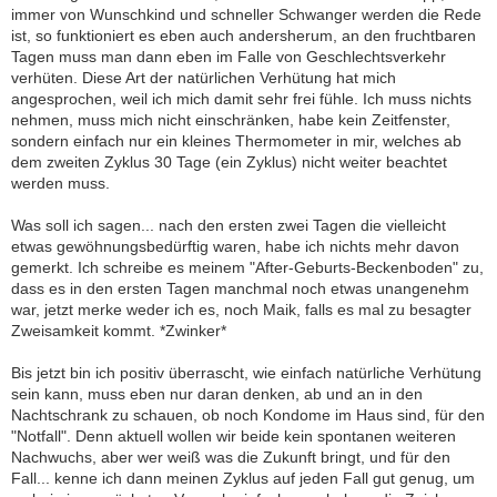
immer von Wunschkind und schneller Schwanger werden die Rede
ist, so funktioniert es eben auch andersherum, an den fruchtbaren
Tagen muss man dann eben im Falle von Geschlechtsverkehr
verhüten. Diese Art der natürlichen Verhütung hat mich
angesprochen, weil ich mich damit sehr frei fühle. Ich muss nichts
nehmen, muss mich nicht einschränken, habe kein Zeitfenster,
sondern einfach nur ein kleines Thermometer in mir, welches ab
dem zweiten Zyklus 30 Tage (ein Zyklus) nicht weiter beachtet
werden muss.
Was soll ich sagen... nach den ersten zwei Tagen die vielleicht
etwas gewöhnungsbedürftig waren, habe ich nichts mehr davon
gemerkt. Ich schreibe es meinem "After-Geburts-Beckenboden" zu,
dass es in den ersten Tagen manchmal noch etwas unangenehm
war, jetzt merke weder ich es, noch Maik, falls es mal zu besagter
Zweisamkeit kommt. *Zwinker*
Bis jetzt bin ich positiv überrascht, wie einfach natürliche Verhütung
sein kann, muss eben nur daran denken, ab und an in den
Nachtschrank zu schauen, ob noch Kondome im Haus sind, für den
"Notfall". Denn aktuell wollen wir beide kein spontanen weiteren
Nachwuchs, aber wer weiß was die Zukunft bringt, und für den
Fall... kenne ich dann meinen Zyklus auf jeden Fall gut genug, um