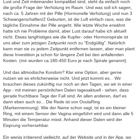
Lust und Zeit miteinander kompatibel sind, steht da einfach noch
die große Frage der Verhütung im Raum. Und was soll ich sagen,
nach ca. 5 Jahren mit der Pille (Hormonelle Verhütung) und nun 3
Schwangerschaften/2 Geburten, ist die Luft einfach raus, was die
tägliche Einnahme der Pille angeht. Wie letzte Woche erwähnt
hatte ich nie Probleme damit, aber Lust darauf habe ich aktuell
nicht. Etwas langfristiges wie die Kupfer- oder Hormonspirale ist
uns aber zum jetzigen Zeitpunkt noch zu "Endgültig". Natürlich
kann man sie zu jedem Zeitpunkt entfernen lassen, aber man plant
diese Investition ja schon für längere Zeit bei den anfallenden
Kosten. (mir wurden ca.180-450 Euro je nach Spirale genannt).
Und das altmodische Kondom? Klar eine Option, aber gerne
nutzen wir es ehrlicherweise nicht. Und jetzt kommt es... Wir
brauchen dieses zukünftig nur noch an den Tagen, wo wir in einer
App - mit meinen persönlichen Daten tagesaktuell - sehen, dass
gerade fruchtbare Tage der Fall sind. An allen anderen, darf es
dann eben auch so... Die Rede ist von OvulaRing
(Markennennung). Wie der Name schon sagt, ist es ein kleiner
Ring, mit einem Sensor der Vagina eingeführt wird und dann alle 5
Minuten die Temperatur misst. Anhand dieser Daten wird der
Eisprung vorhersehbar.
Ein wenig irritierend vielleicht, auf der Website und in der App, wo