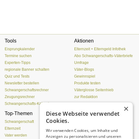
Tools
Aktionen
Eisprungkalender
Elternzeit + Elterngeld Infothek
Termine suchen
Abo Schwangerschafts-Väterbriefe
Experten-Tipps
Umfrage
regionale Banner schalten
Väter-Blogs
Quiz und Tests
Gewinnspiel
Newsletter bestellen
Produkte testen
Schwangerschaftsrechner
Väterglosse Seitenhieb
Zeugungsrechner
zur Redaktion
Schwangerschafts-Kalender
×
Diese Webseite verwendet
Top-Themen
Einen Lehmofen
Cookies.
(Pizzaofen) selber bauen
Schwangerschaft
Elternzeit
Wir verwenden Cookies, um Inhalte und
Vater werden
Anzeigen zu personalisieren und unseren