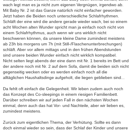
wach legt man es ja nicht zum eigenen Vergnügen, irgendwo ab.
Mit Baby Nr. 2 ist das Ganze natürlich nicht einfacher geworden.
Jetzt haben die Beiden noch unterschiedliche Schlafrhythmen.
Schläft der eine wird die andere gerade wieder wach, bei so einem
acht Wochen alten Wunder spricht man ja einfach noch nicht von
einem Schlafrhythmus, auch wenn wir uns wirklich nicht
beschweren können, da unsere kleine Dame zumindest meistens
ab 23h bis morgens um 7h (mit Still-/Flaschenunterbrechungen)
schläft. Aber vor allem mittags und in den frühen Abendstunden
sind unsere beiden Wunder einfach nicht wirklich kompatibel.
Nicht selten liegt abends der eine dann mit Nr. 1 bereits im Bett und
der andere noch mit Nr. 2 auf dem Sofa, damit die beiden sich nicht
gegenseitig wecken oder es werden einfach noch all die
alltäglichen Haushaltsdinge aufgeholt, die liegen geblieben sind...
Da fehlt oft einfach die Gelegenheit. Wir leben zudem auch noch
das Konzept des Co-sleepings in einem riesigen Familienbett.
Darüber schreiben wir auf jeden Fall in den nächsten Wochen
einmal, denn auch das hat Vor- und Nachteile, aber wir lieben es,
zumindest meistens.
Zurück zum eigentlichen Thema, der Verhütung. Sollte es dann
doch einmal wieder so sein, dass der Schlaf der Kinder und unsere