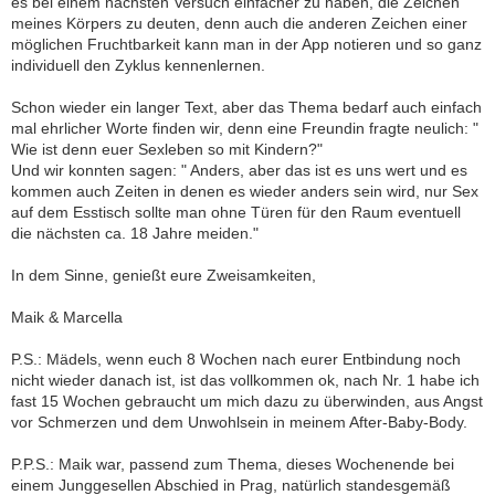
es bei einem nächsten Versuch einfacher zu haben, die Zeichen
meines Körpers zu deuten, denn auch die anderen Zeichen einer
möglichen Fruchtbarkeit kann man in der App notieren und so ganz
individuell den Zyklus kennenlernen.
Schon wieder ein langer Text, aber das Thema bedarf auch einfach
mal ehrlicher Worte finden wir, denn eine Freundin fragte neulich: "
Wie ist denn euer Sexleben so mit Kindern?"
Und wir konnten sagen: " Anders, aber das ist es uns wert und es
kommen auch Zeiten in denen es wieder anders sein wird, nur Sex
auf dem Esstisch sollte man ohne Türen für den Raum eventuell
die nächsten ca. 18 Jahre meiden."
In dem Sinne, genießt eure Zweisamkeiten,
Maik & Marcella
P.S.: Mädels, wenn euch 8 Wochen nach eurer Entbindung noch
nicht wieder danach ist, ist das vollkommen ok, nach Nr. 1 habe ich
fast 15 Wochen gebraucht um mich dazu zu überwinden, aus Angst
vor Schmerzen und dem Unwohlsein in meinem After-Baby-Body.
P.P.S.: Maik war, passend zum Thema, dieses Wochenende bei
einem Junggesellen Abschied in Prag, natürlich standesgemäß