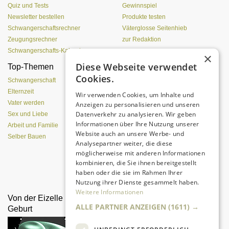
Quiz und Tests
Gewinnspiel
Newsletter bestellen
Produkte testen
Schwangerschaftsrechner
Väterglosse Seitenhieb
Zeugungsrechner
zur Redaktion
Schwangerschafts-Kalender
×
Diese Webseite verwendet
Top-Themen
Einen Lehmofen
Cookies.
(Pizzaofen) selber bauen
Schwangerschaft
Elternzeit
Wir verwenden Cookies, um Inhalte und
Vater werden
Anzeigen zu personalisieren und unseren
Datenverkehr zu analysieren. Wir geben
Sex und Liebe
Informationen über Ihre Nutzung unserer
Arbeit und Familie
Website auch an unsere Werbe- und
Selber Bauen
Analysepartner weiter, die diese
möglicherweise mit anderen Informationen
kombinieren, die Sie ihnen bereitgestellt
Da sind Kinder mit Begeisterung
haben oder die sie im Rahmen Ihrer
dabei.
Nutzung ihrer Dienste gesammelt haben.
Weitere Informationen
Von der Eizelle bis zur
Vätermonate - und
ALLE PARTNER ANZEIGEN
(1611) →
Geburt
danach?