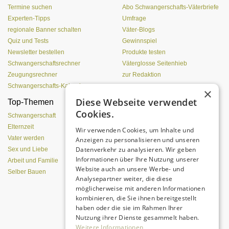
Termine suchen
Abo Schwangerschafts-Väterbriefe
Experten-Tipps
Umfrage
regionale Banner schalten
Väter-Blogs
Quiz und Tests
Gewinnspiel
Newsletter bestellen
Produkte testen
Schwangerschaftsrechner
Väterglosse Seitenhieb
Zeugungsrechner
zur Redaktion
Schwangerschafts-Kalender
×
Diese Webseite verwendet
Top-Themen
Einen Lehmofen
Cookies.
(Pizzaofen) selber bauen
Schwangerschaft
Elternzeit
Wir verwenden Cookies, um Inhalte und
Vater werden
Anzeigen zu personalisieren und unseren
Datenverkehr zu analysieren. Wir geben
Sex und Liebe
Informationen über Ihre Nutzung unserer
Arbeit und Familie
Website auch an unsere Werbe- und
Selber Bauen
Analysepartner weiter, die diese
möglicherweise mit anderen Informationen
kombinieren, die Sie ihnen bereitgestellt
Da sind Kinder mit Begeisterung
haben oder die sie im Rahmen Ihrer
dabei.
Nutzung ihrer Dienste gesammelt haben.
Weitere Informationen