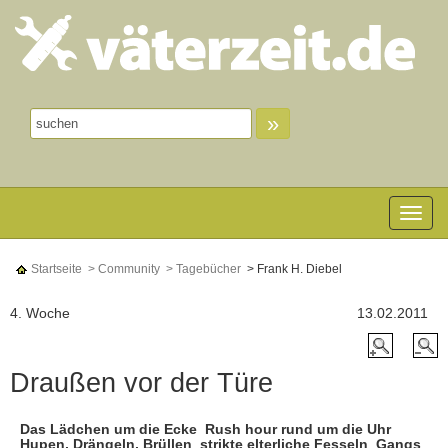
»
Toggle n
Startseite
> Community
> Tagebücher
> Frank H. Diebel
4. Woche
13.02.2011
Draußen vor der Türe
Das Lädchen um die Ecke  Rush hour rund um die Uhr 
Hupen, Drängeln, Brüllen  strikte elterliche Fesseln  Gangs