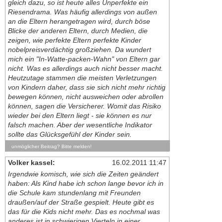
gleich dazu, so ist heute alles Unperfekte ein
Riesendrama. Was häufig allerdings von außen
an die Eltern herangetragen wird, durch böse
Blicke der anderen Eltern, durch Medien, die
zeigen, wie perfekte Eltern perfekte Kinder
nobelpreisverdächtig großziehen. Da wundert
mich ein "In-Watte-packen-Wahn" von Eltern gar
nicht. Was es allerdings auch nicht besser macht.
Heutzutage stammen die meisten Verletzungen
von Kindern daher, dass sie sich nicht mehr richtig
bewegen können, nicht ausweichen oder abrollen
können, sagen die Versicherer. Womit das Risiko
wieder bei den Eltern liegt - sie können es nur
falsch machen. Aber der wesentliche Indikator
sollte das Glücksgefühl der Kinder sein.
unmöglicher Beitrag? Bitte melden!
Volker kassel:
16.02.2011 11:47
Irgendwie komisch, wie sich die Zeiten geändert
haben: Als Kind habe ich schon lange bevor ich in
die Schule kam stundenlang mit Freunden
draußen/auf der Straße gespielt. Heute gibt es
das für die Kids nicht mehr. Das es nochmal was
anderes ist in schwierigen Vierteln in einer