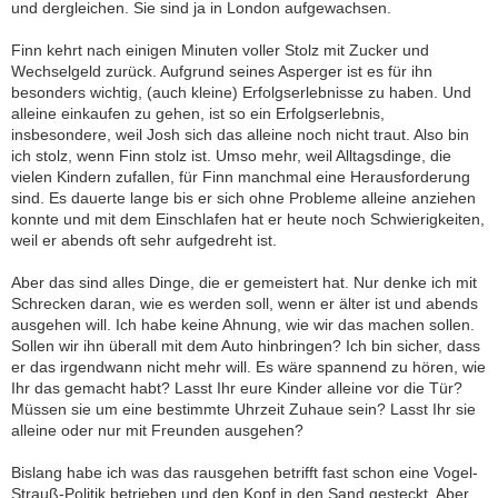
und dergleichen. Sie sind ja in London aufgewachsen.
Finn kehrt nach einigen Minuten voller Stolz mit Zucker und
Wechselgeld zurück. Aufgrund seines Asperger ist es für ihn
besonders wichtig, (auch kleine) Erfolgserlebnisse zu haben. Und
alleine einkaufen zu gehen, ist so ein Erfolgserlebnis,
insbesondere, weil Josh sich das alleine noch nicht traut. Also bin
ich stolz, wenn Finn stolz ist. Umso mehr, weil Alltagsdinge, die
vielen Kindern zufallen, für Finn manchmal eine Herausforderung
sind. Es dauerte lange bis er sich ohne Probleme alleine anziehen
konnte und mit dem Einschlafen hat er heute noch Schwierigkeiten,
weil er abends oft sehr aufgedreht ist.
Aber das sind alles Dinge, die er gemeistert hat. Nur denke ich mit
Schrecken daran, wie es werden soll, wenn er älter ist und abends
ausgehen will. Ich habe keine Ahnung, wie wir das machen sollen.
Sollen wir ihn überall mit dem Auto hinbringen? Ich bin sicher, dass
er das irgendwann nicht mehr will. Es wäre spannend zu hören, wie
Ihr das gemacht habt? Lasst Ihr eure Kinder alleine vor die Tür?
Müssen sie um eine bestimmte Uhrzeit Zuhaue sein? Lasst Ihr sie
alleine oder nur mit Freunden ausgehen?
Bislang habe ich was das rausgehen betrifft fast schon eine Vogel-
Strauß-Politik betrieben und den Kopf in den Sand gesteckt. Aber