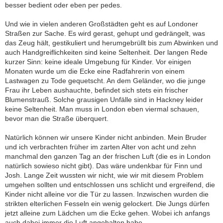
besser bedient oder eben per pedes.
Und wie in vielen anderen Großstädten geht es auf Londoner
Straßen zur Sache. Es wird gerast, gehupt und gedrängelt, was
das Zeug hält, gestikuliert und herumgebrüllt bis zum Abwinken und
auch Handgreiflichkeiten sind keine Seltenheit. Der langen Rede
kurzer Sinn: keine ideale Umgebung für Kinder. Vor einigen
Monaten wurde um die Ecke eine Radfahrerin von einem
Lastwagen zu Tode gequetscht. An dem Geländer, wo die junge
Frau ihr Leben aushauchte, befindet sich stets ein frischer
Blumenstrauß. Solche grausigen Unfälle sind in Hackney leider
keine Seltenheit. Man muss in London eben viermal schauen,
bevor man die Straße überquert.
Natürlich können wir unsere Kinder nicht anbinden. Mein Bruder
und ich verbrachten früher im zarten Alter von acht und zehn
manchmal den ganzen Tag an der frischen Luft (die es in London
natürlich sowieso nicht gibt). Das wäre undenkbar für Finn und
Josh. Lange Zeit wussten wir nicht, wie wir mit diesem Problem
umgehen sollten und entschlossen uns schlicht und ergreifend, die
Kinder nicht alleine vor die Tür zu lassen. Inzwischen wurden die
strikten elterlichen Fesseln ein wenig gelockert. Die Jungs dürfen
jetzt alleine zum Lädchen um die Ecke gehen. Wobei ich anfangs
auch dabei immer die Luft angehalten habe.