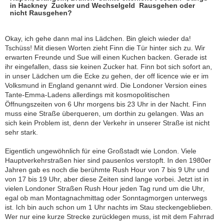
in Hackney  Zucker und Wechselgeld  Rausgehen oder
nicht Rausgehen?
Okay, ich gehe dann mal ins Lädchen. Bin gleich wieder da!
Tschüss! Mit diesen Worten zieht Finn die Tür hinter sich zu. Wir
erwarten Freunde und Sue will einen Kuchen backen. Gerade ist
ihr eingefallen, dass sie keinen Zucker hat. Finn bot sich sofort an,
in unser Lädchen um die Ecke zu gehen, der off licence wie er im
Volksmund in England genannt wird. Die Londoner Version eines
Tante-Emma-Ladens allerdings mit kosmopolitischen
Öffnungszeiten von 6 Uhr morgens bis 23 Uhr in der Nacht. Finn
muss eine Straße überqueren, um dorthin zu gelangen. Was an
sich kein Problem ist, denn der Verkehr in unserer Straße ist nicht
sehr stark.
Eigentlich ungewöhnlich für eine Großstadt wie London. Viele
Hauptverkehrstraßen hier sind pausenlos verstopft. In den 1980er
Jahren gab es noch die berühmte Rush Hour von 7 bis 9 Uhr und
von 17 bis 19 Uhr, aber diese Zeiten sind lange vorbei. Jetzt ist in
vielen Londoner Straßen Rush Hour jeden Tag rund um die Uhr,
egal ob man Montagnachmittag oder Sonntagmorgen unterwegs
ist. Ich bin auch schon um 1 Uhr nachts im Stau steckengeblieben.
Wer nur eine kurze Strecke zurücklegen muss, ist mit dem Fahrrad