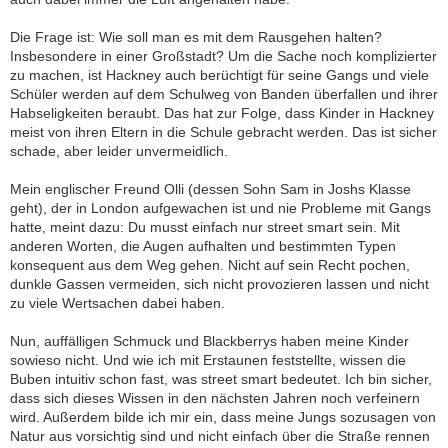
Die Frage ist: Wie soll man es mit dem Rausgehen halten?
Insbesondere in einer Großstadt? Um die Sache noch komplizierter
zu machen, ist Hackney auch berüchtigt für seine Gangs und viele
Schüler werden auf dem Schulweg von Banden überfallen und ihrer
Habseligkeiten beraubt. Das hat zur Folge, dass Kinder in Hackney
meist von ihren Eltern in die Schule gebracht werden. Das ist sicher
schade, aber leider unvermeidlich.
Mein englischer Freund Olli (dessen Sohn Sam in Joshs Klasse
geht), der in London aufgewachen ist und nie Probleme mit Gangs
hatte, meint dazu: Du musst einfach nur street smart sein. Mit
anderen Worten, die Augen aufhalten und bestimmten Typen
konsequent aus dem Weg gehen. Nicht auf sein Recht pochen,
dunkle Gassen vermeiden, sich nicht provozieren lassen und nicht
zu viele Wertsachen dabei haben.
Nun, auffälligen Schmuck und Blackberrys haben meine Kinder
sowieso nicht. Und wie ich mit Erstaunen feststellte, wissen die
Buben intuitiv schon fast, was street smart bedeutet. Ich bin sicher,
dass sich dieses Wissen in den nächsten Jahren noch verfeinern
wird. Außerdem bilde ich mir ein, dass meine Jungs sozusagen von
Natur aus vorsichtig sind und nicht einfach über die Straße rennen