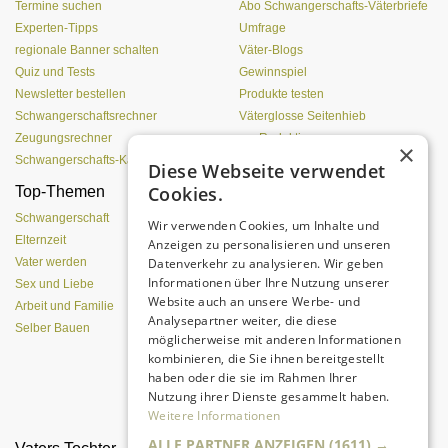
Termine suchen
Abo Schwangerschafts-Väterbriefe
Experten-Tipps
Umfrage
regionale Banner schalten
Väter-Blogs
Quiz und Tests
Gewinnspiel
Newsletter bestellen
Produkte testen
Schwangerschaftsrechner
Väterglosse Seitenhieb
Zeugungsrechner
zur Redaktion
×
Schwangerschafts-Kalender
Diese Webseite verwendet
Cookies.
Top-Themen
Was Pubertierende an
Vätern hassen
Schwangerschaft
Wir verwenden Cookies, um Inhalte und
Elternzeit
Anzeigen zu personalisieren und unseren
Datenverkehr zu analysieren. Wir geben
Vater werden
Informationen über Ihre Nutzung unserer
Sex und Liebe
Website auch an unsere Werbe- und
Arbeit und Familie
Analysepartner weiter, die diese
Selber Bauen
möglicherweise mit anderen Informationen
kombinieren, die Sie ihnen bereitgestellt
haben oder die sie im Rahmen Ihrer
Nutzung ihrer Dienste gesammelt haben.
Eine entspannte Atmosphäre trotz
Pubertät?
Weitere Informationen
ALLE PARTNER ANZEIGEN
(1611) →