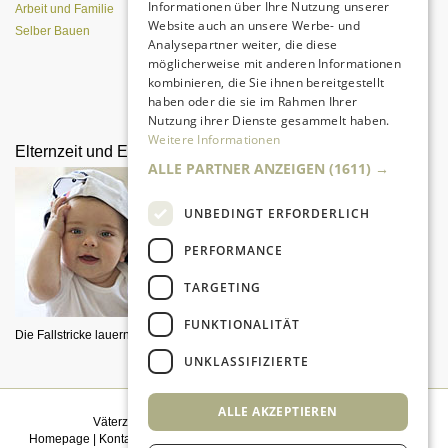
Informationen über Ihre Nutzung unserer
Arbeit und Familie
Website auch an unsere Werbe- und
Selber Bauen
Analysepartner weiter, die diese
möglicherweise mit anderen Informationen
kombinieren, die Sie ihnen bereitgestellt
Alle Entwicklungsphasen im
haben oder die sie im Rahmen Ihrer
Überblick
Nutzung ihrer Dienste gesammelt haben.
Weitere Informationen
Elternzeit und Elterngeld
Bonding - Ich möchte dein
ALLE PARTNER ANZEIGEN
(1611) →
Vater sein
UNBEDINGT ERFORDERLICH
PERFORMANCE
TARGETING
FUNKTIONALITÄT
Die Fallstricke lauern im Detail.
So bauen Sie eine starke Bindung
UNKLASSIFIZIERTE
zu Ihrem Kind auf - Von Anfang an!
ALLE AKZEPTIEREN
Väterzeit weiterempfehlen
|
Newsletter bestellen
Homepage
|
Kontakt
|
Sitemap
|
Impressum
|
Datenschutz
|
Mediadaten
|