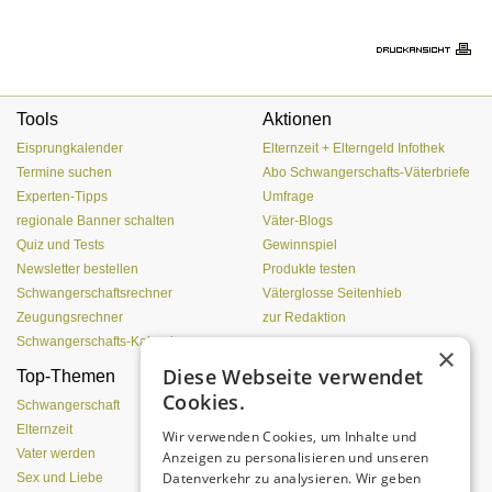
Tools
Aktionen
Eisprungkalender
Elternzeit + Elterngeld Infothek
Termine suchen
Abo Schwangerschafts-Väterbriefe
Experten-Tipps
Umfrage
regionale Banner schalten
Väter-Blogs
Quiz und Tests
Gewinnspiel
Newsletter bestellen
Produkte testen
Schwangerschaftsrechner
Väterglosse Seitenhieb
Zeugungsrechner
zur Redaktion
Schwangerschafts-Kalender
×
Diese Webseite verwendet
Top-Themen
Von der Eizelle bis zur
Cookies.
Geburt
Schwangerschaft
Elternzeit
Wir verwenden Cookies, um Inhalte und
Vater werden
Anzeigen zu personalisieren und unseren
Datenverkehr zu analysieren. Wir geben
Sex und Liebe