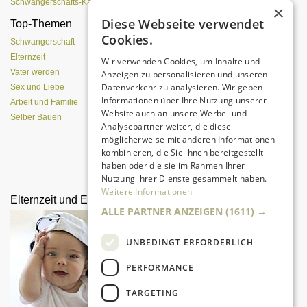
Schwangerschafts-Kalender
×
Diese Webseite verwendet
Top-Themen
Von der Eizelle bis zur
Cookies.
Geburt
Schwangerschaft
Elternzeit
Wir verwenden Cookies, um Inhalte und
Vater werden
Anzeigen zu personalisieren und unseren
Datenverkehr zu analysieren. Wir geben
Sex und Liebe
Informationen über Ihre Nutzung unserer
Arbeit und Familie
Website auch an unsere Werbe- und
Selber Bauen
Analysepartner weiter, die diese
möglicherweise mit anderen Informationen
kombinieren, die Sie ihnen bereitgestellt
Alle Entwicklungsphasen im
haben oder die sie im Rahmen Ihrer
Überblick
Nutzung ihrer Dienste gesammelt haben.
Weitere Informationen
Elternzeit und Elterngeld
Was spürt das Kind im
ALLE PARTNER ANZEIGEN
(1611) →
Mutterleib?
UNBEDINGT ERFORDERLICH
PERFORMANCE
TARGETING