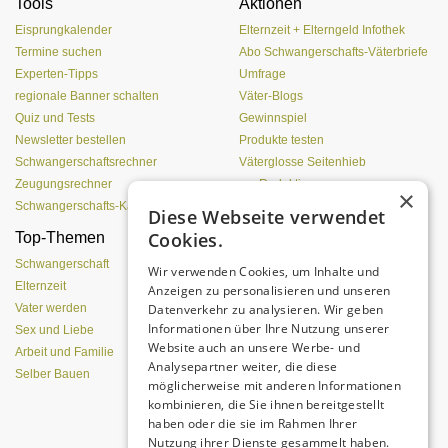
Tools
Aktionen
Eisprungkalender
Elternzeit + Elterngeld Infothek
Termine suchen
Abo Schwangerschafts-Väterbriefe
Experten-Tipps
Umfrage
regionale Banner schalten
Väter-Blogs
Quiz und Tests
Gewinnspiel
Newsletter bestellen
Produkte testen
Schwangerschaftsrechner
Väterglosse Seitenhieb
Zeugungsrechner
zur Redaktion
×
Schwangerschafts-Kalender
Diese Webseite verwendet
Cookies.
Top-Themen
Was Pubertierende an
Vätern hassen
Schwangerschaft
Wir verwenden Cookies, um Inhalte und
Elternzeit
Anzeigen zu personalisieren und unseren
Datenverkehr zu analysieren. Wir geben
Vater werden
Informationen über Ihre Nutzung unserer
Sex und Liebe
Website auch an unsere Werbe- und
Arbeit und Familie
Analysepartner weiter, die diese
Selber Bauen
möglicherweise mit anderen Informationen
kombinieren, die Sie ihnen bereitgestellt
haben oder die sie im Rahmen Ihrer
Nutzung ihrer Dienste gesammelt haben.
Eine entspannte Atmosphäre trotz