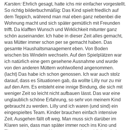
Karsten:
Ehrlich gesagt, hatte ichs mir einfacher vorgestellt.
So richtig bilderbuchmäßig: Das Kind spielt friedlich auf
dem Teppich, während man mal eben ganz nebenbei die
Wohnung macht und sich später gemütlich mit Freunden
trifft. Da klafften Wunsch und Wirklichkeit mitunter ganz
schön auseinander. Ich habe in dieser Zeit alles gemacht,
was Mütter immer schon per se gemacht haben. Das
gesamte Haushaltsmanagement eben. Von Boden
wischen bis Windeln wechseln. Auf den Spielplätzen war
ich natürlich eine gern gesehene Ausnahme und wurde
von den anderen Müttern wohlwollend angenommen.
(lacht) Das habe ich schon genossen. Ich war auch stolz
darauf, dass es Situationen gab, da wollte Lilly nur zu mir
auf den Arm. Es entsteht eine innige Bindung, die sich mit
weniger Zeit so leicht nicht aufbauen lässt. Das war eine
unglaublich schöne Erfahrung, so sehr von meinem Kind
gebraucht zu werden. Lilly und ich waren (und sind) ein
eingespieltes Team. Kinder brauchen einfach intensive
Zeit. Ausgehen fällt oft weg. Man muss sich darüber im
Klaren sein, dass man später immer noch ins Kino und