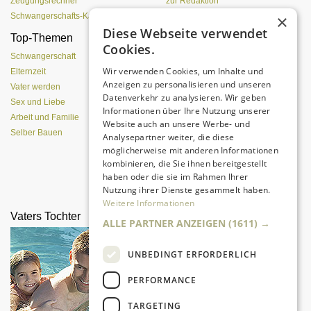
Zeugungsrechner
zur Redaktion
×
Schwangerschafts-Kalender
Diese Webseite verwendet
Top-Themen
Was Pubertierende an
Cookies.
Vätern hassen
Schwangerschaft
Wir verwenden Cookies, um Inhalte und
Elternzeit
Anzeigen zu personalisieren und unseren
Vater werden
Datenverkehr zu analysieren. Wir geben
Sex und Liebe
Informationen über Ihre Nutzung unserer
Arbeit und Familie
Website auch an unsere Werbe- und
Selber Bauen
Analysepartner weiter, die diese
möglicherweise mit anderen Informationen
kombinieren, die Sie ihnen bereitgestellt
haben oder die sie im Rahmen Ihrer
Eine entspannte Atmosphäre trotz
Nutzung ihrer Dienste gesammelt haben.
Pubertät?
Weitere Informationen
Vaters Tochter
Kids und Familie
ALLE PARTNER ANZEIGEN
(1611) →
UNBEDINGT ERFORDERLICH
PERFORMANCE
TARGETING