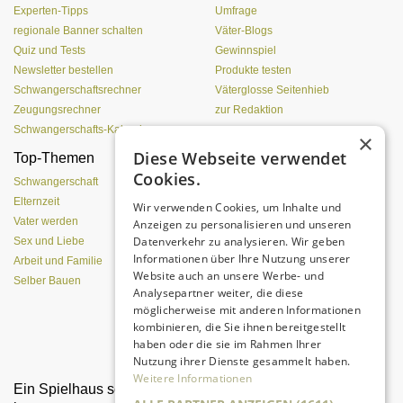
Experten-Tipps
Umfrage
regionale Banner schalten
Väter-Blogs
Quiz und Tests
Gewinnspiel
Newsletter bestellen
Produkte testen
Schwangerschaftsrechner
Väterglosse Seitenhieb
Zeugungsrechner
zur Redaktion
Schwangerschafts-Kalender
×
Diese Webseite verwendet
Top-Themen
Einen Lehmofen
Cookies.
(Pizzaofen) selber bauen
Schwangerschaft
Elternzeit
Wir verwenden Cookies, um Inhalte und
Vater werden
Anzeigen zu personalisieren und unseren
Datenverkehr zu analysieren. Wir geben
Sex und Liebe
Informationen über Ihre Nutzung unserer
Arbeit und Familie
Website auch an unsere Werbe- und
Selber Bauen
Analysepartner weiter, die diese
möglicherweise mit anderen Informationen
kombinieren, die Sie ihnen bereitgestellt
Da sind Kinder mit Begeisterung
haben oder die sie im Rahmen Ihrer
dabei.
Nutzung ihrer Dienste gesammelt haben.
Weitere Informationen
Ein Spielhaus selber
Im Auto mit Kindern