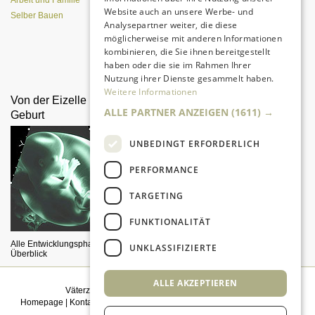
Arbeit und Familie
Website auch an unsere Werbe- und
Selber Bauen
Analysepartner weiter, die diese
möglicherweise mit anderen Informationen
kombinieren, die Sie ihnen bereitgestellt
Da sind Kinder mit Begeisterung
haben oder die sie im Rahmen Ihrer
dabei.
Nutzung ihrer Dienste gesammelt haben.
Weitere Informationen
Von der Eizelle bis zur
Väter lesen vor
ALLE PARTNER ANZEIGEN
(1611) →
Geburt
UNBEDINGT ERFORDERLICH
PERFORMANCE
TARGETING
FUNKTIONALITÄT
Männer sind keine Lesemuffel -
auch wenn Wissenschaftler das
Alle Entwicklungsphasen im
UNKLASSIFIZIERTE
behaupten.
Überblick
ALLE AKZEPTIEREN
Väterzeit weiterempfehlen
|
Newsletter bestellen
Homepage
|
Kontakt
|
Sitemap
|
Impressum
|
Datenschutz
|
Mediadaten
|
Einwilligungsmanagement