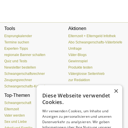
Tools
Aktionen
Eisprungkalender
Elternzeit + Elterngeld Infothek
Termine suchen
Abo Schwangerschafts-Väterbriefe
Experten-Tipps
Umfrage
regionale Banner schalten
Väter-Blogs
Quiz und Tests
Gewinnspiel
Newsletter bestellen
Produkte testen
Schwangerschaftsrechner
Väterglosse Seitenhieb
Zeugungsrechner
zur Redaktion
Schwangerschafts-Kalender
×
Diese Webseite verwendet
Top-Themen
Einen Lehmofen
Cookies.
(Pizzaofen) selber bauen
Schwangerschaft
Elternzeit
Wir verwenden Cookies, um Inhalte und
Vater werden
Anzeigen zu personalisieren und unseren
Datenverkehr zu analysieren. Wir geben
Sex und Liebe
Informationen über Ihre Nutzung unserer