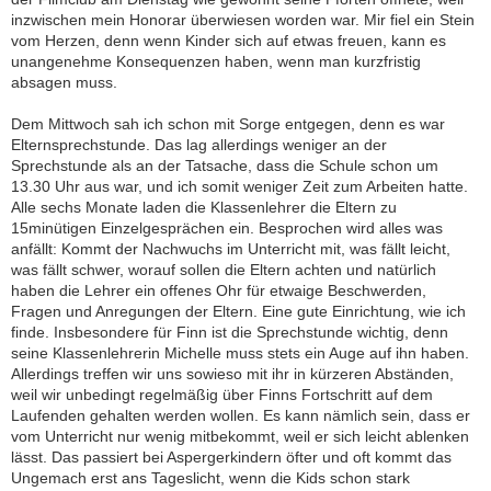
inzwischen mein Honorar überwiesen worden war. Mir fiel ein Stein
vom Herzen, denn wenn Kinder sich auf etwas freuen, kann es
unangenehme Konsequenzen haben, wenn man kurzfristig
absagen muss.
Dem Mittwoch sah ich schon mit Sorge entgegen, denn es war
Elternsprechstunde. Das lag allerdings weniger an der
Sprechstunde als an der Tatsache, dass die Schule schon um
13.30 Uhr aus war, und ich somit weniger Zeit zum Arbeiten hatte.
Alle sechs Monate laden die Klassenlehrer die Eltern zu
15minütigen Einzelgesprächen ein. Besprochen wird alles was
anfällt: Kommt der Nachwuchs im Unterricht mit, was fällt leicht,
was fällt schwer, worauf sollen die Eltern achten und natürlich
haben die Lehrer ein offenes Ohr für etwaige Beschwerden,
Fragen und Anregungen der Eltern. Eine gute Einrichtung, wie ich
finde. Insbesondere für Finn ist die Sprechstunde wichtig, denn
seine Klassenlehrerin Michelle muss stets ein Auge auf ihn haben.
Allerdings treffen wir uns sowieso mit ihr in kürzeren Abständen,
weil wir unbedingt regelmäßig über Finns Fortschritt auf dem
Laufenden gehalten werden wollen. Es kann nämlich sein, dass er
vom Unterricht nur wenig mitbekommt, weil er sich leicht ablenken
lässt. Das passiert bei Aspergerkindern öfter und oft kommt das
Ungemach erst ans Tageslicht, wenn die Kids schon stark