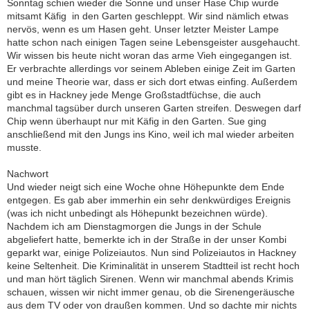
Sonntag schien wieder die Sonne und unser Hase Chip wurde 
mitsamt Käfig  in den Garten geschleppt. Wir sind nämlich etwas
nervös, wenn es um Hasen geht. Unser letzter Meister Lampe
hatte schon nach einigen Tagen seine Lebensgeister ausgehaucht.
Wir wissen bis heute nicht woran das arme Vieh eingegangen ist.
Er verbrachte allerdings vor seinem Ableben einige Zeit im Garten
und meine Theorie war, dass er sich dort etwas einfing. Außerdem
gibt es in Hackney jede Menge Großstadtfüchse, die auch
manchmal tagsüber durch unseren Garten streifen. Deswegen darf
Chip wenn überhaupt nur mit Käfig in den Garten. Sue ging
anschließend mit den Jungs ins Kino, weil ich mal wieder arbeiten
musste.
Nachwort
Und wieder neigt sich eine Woche ohne Höhepunkte dem Ende
entgegen. Es gab aber immerhin ein sehr denkwürdiges Ereignis
(was ich nicht unbedingt als Höhepunkt bezeichnen würde).
Nachdem ich am Dienstagmorgen die Jungs in der Schule
abgeliefert hatte, bemerkte ich in der Straße in der unser Kombi
geparkt war, einige Polizeiautos. Nun sind Polizeiautos in Hackney
keine Seltenheit. Die Kriminalität in unserem Stadtteil ist recht hoch
und man hört täglich Sirenen. Wenn wir manchmal abends Krimis
schauen, wissen wir nicht immer genau, ob die Sirenengeräusche
aus dem TV oder von draußen kommen. Und so dachte mir nichts