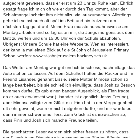
aufgedreht gewesen, dass er erst um 23 Uhr zu Ruhe kam. Ehrlich
gesagt frage ich mich oft wie er durch den Tag kommt, aber der
Schlafmangel scheint ihm nicht allzu viel auszumachen. Allerdings
gehe ich selbst auch oft spät ins Bett und bin trotzdem am
nächsten Tag gut drauf. Meine Frau musste ausnahmsweise am
Montag arbeiten und so lag es an mir, die Jungs morgens aus dem
Bett zu werfen und um 15.30 Uhr von der Schule abzuholen.
Übrigens: Unsere Schule hat eine Webseite. Wen es interessiert,
der kann ja mal einen Blick auf die St John of Jerusalem Primary
School werfen: www.st-johnjerusalem.hackney.sch.uk
Das Wetter am Montag war gut und ich beschloss, nachmittags das
Auto stehen zu lassen. Auf dem Schulhof hatten die Racker und ihr
Freund Lisander, genannt Lissie, seine Mutter Mimosa schon so
lange bearbeitet, bis sie schließlich einwilligte, dass Josh zu Besuch
kommen durfte. Es gab einen bangen Augenblick, als Finn fragte
ob er auch erwünscht war (Lisander ist eigentlich Joshs Freund),
aber Mimosa willigte zum Glück ein. Finn hat in der Vergangenheit
oft sehr geweint, wenn er nicht mitgehen durfte, und mir wurde es
dann immer schwer ums Herz. Zum Glück ist es inzwischen so,
dass Finn und Josh sich manche Freunde teilen.
Die geschätzten Leser werden sich sicher freuen zu hören, dass
der Filmclub am Dienstag wie gewohnt seine Pforten öffnete, weil