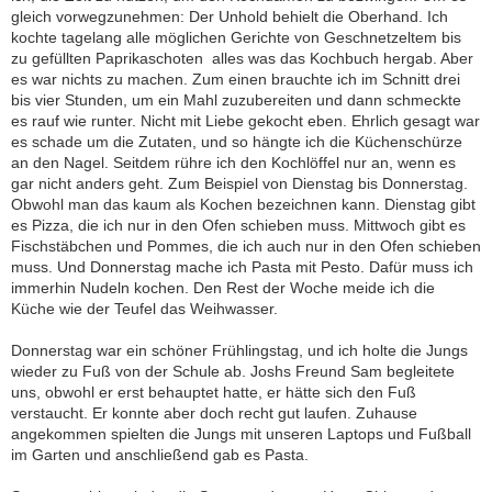
gleich vorwegzunehmen: Der Unhold behielt die Oberhand. Ich
kochte tagelang alle möglichen Gerichte von Geschnetzeltem bis
zu gefüllten Paprikaschoten  alles was das Kochbuch hergab. Aber
es war nichts zu machen. Zum einen brauchte ich im Schnitt drei
bis vier Stunden, um ein Mahl zuzubereiten und dann schmeckte
es rauf wie runter. Nicht mit Liebe gekocht eben. Ehrlich gesagt war
es schade um die Zutaten, und so hängte ich die Küchenschürze
an den Nagel. Seitdem rühre ich den Kochlöffel nur an, wenn es
gar nicht anders geht. Zum Beispiel von Dienstag bis Donnerstag.
Obwohl man das kaum als Kochen bezeichnen kann. Dienstag gibt
es Pizza, die ich nur in den Ofen schieben muss. Mittwoch gibt es
Fischstäbchen und Pommes, die ich auch nur in den Ofen schieben
muss. Und Donnerstag mache ich Pasta mit Pesto. Dafür muss ich
immerhin Nudeln kochen. Den Rest der Woche meide ich die
Küche wie der Teufel das Weihwasser.
Donnerstag war ein schöner Frühlingstag, und ich holte die Jungs
wieder zu Fuß von der Schule ab. Joshs Freund Sam begleitete
uns, obwohl er erst behauptet hatte, er hätte sich den Fuß
verstaucht. Er konnte aber doch recht gut laufen. Zuhause
angekommen spielten die Jungs mit unseren Laptops und Fußball
im Garten und anschließend gab es Pasta.