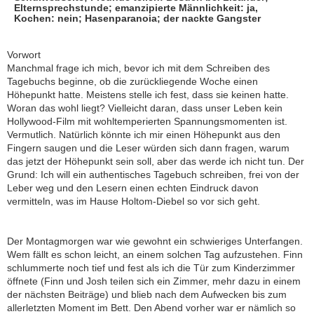
Elternsprechstunde; emanzipierte Männlichkeit: ja,
Kochen: nein; Hasenparanoia; der nackte Gangster
Vorwort
Manchmal frage ich mich, bevor ich mit dem Schreiben des
Tagebuchs beginne, ob die zurückliegende Woche einen
Höhepunkt hatte. Meistens stelle ich fest, dass sie keinen hatte.
Woran das wohl liegt? Vielleicht daran, dass unser Leben kein
Hollywood-Film mit wohltemperierten Spannungsmomenten ist.
Vermutlich. Natürlich könnte ich mir einen Höhepunkt aus den
Fingern saugen und die Leser würden sich dann fragen, warum
das jetzt der Höhepunkt sein soll, aber das werde ich nicht tun. Der
Grund: Ich will ein authentisches Tagebuch schreiben, frei von der
Leber weg und den Lesern einen echten Eindruck davon
vermitteln, was im Hause Holtom-Diebel so vor sich geht.
Der Montagmorgen war wie gewohnt ein schwieriges Unterfangen.
Wem fällt es schon leicht, an einem solchen Tag aufzustehen. Finn
schlummerte noch tief und fest als ich die Tür zum Kinderzimmer
öffnete (Finn und Josh teilen sich ein Zimmer, mehr dazu in einem
der nächsten Beiträge) und blieb nach dem Aufwecken bis zum
allerletzten Moment im Bett. Den Abend vorher war er nämlich so