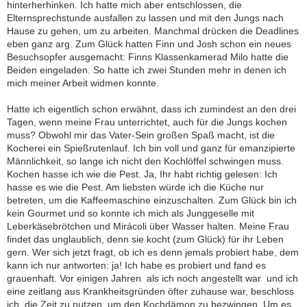
hinterherhinken. Ich hatte mich aber entschlossen, die
Elternsprechstunde ausfallen zu lassen und mit den Jungs nach
Hause zu gehen, um zu arbeiten. Manchmal drücken die Deadlines
eben ganz arg. Zum Glück hatten Finn und Josh schon ein neues
Besuchsopfer ausgemacht: Finns Klassenkamerad Milo hatte die
Beiden eingeladen. So hatte ich zwei Stunden mehr in denen ich
mich meiner Arbeit widmen konnte.
Hatte ich eigentlich schon erwähnt, dass ich zumindest an den drei
Tagen, wenn meine Frau unterrichtet, auch für die Jungs kochen
muss? Obwohl mir das Vater-Sein großen Spaß macht, ist die
Kocherei ein Spießrutenlauf. Ich bin voll und ganz für emanzipierte
Männlichkeit, so lange ich nicht den Kochlöffel schwingen muss.
Kochen hasse ich wie die Pest. Ja, Ihr habt richtig gelesen: Ich
hasse es wie die Pest. Am liebsten würde ich die Küche nur
betreten, um die Kaffeemaschine einzuschalten. Zum Glück bin ich
kein Gourmet und so konnte ich mich als Junggeselle mit
Leberkäsebrötchen und Mirácoli über Wasser halten. Meine Frau
findet das unglaublich, denn sie kocht (zum Glück) für ihr Leben
gern. Wer sich jetzt fragt, ob ich es denn jemals probiert habe, dem
kann ich nur antworten: ja! Ich habe es probiert und fand es
grauenhaft. Vor einigen Jahren  als ich noch angestellt war  und ich
eine zeitlang aus Krankheitsgründen öfter zuhause war, beschloss
ich, die Zeit zu nutzen, um den Kochdämon zu bezwingen. Um es