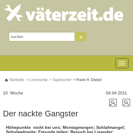
»
Toggle n
Startseite
> Community
> Tagebücher
> Frank H. Diebel
10. Woche
04.04.2011
Der nackte Gangster
Höhepunkte  nicht bei uns; Montagmorgen; Schlafmangel;
Schulwebseite; Freunde teilen: Besuch bei Lisander;