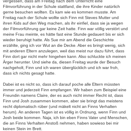
vergessen, dass am Freitag nach dem Unterricht eine
Filmvorführung in der Schule stattfand, die ihre Kinder natürlich
gerne besuchen wollten. Es kam wie es kommen musste. Am
Freitag nach der Schule wollte sich Finn mit Steves Mutter und
ihren Kids auf den Weg machen, als ihr einfiel, dass sie ja wegen
der Filmvorführung gar keine Zeit hatte. Finn war völlig verstört und
meine Frau meinte, es hätte fast eine Stunde gedauert bis er sich
wieder beruhigt hatte. Als Sue mir am Abend die Geschichte
erzählte, ging ich vor Wut an die Decke. Aber es bringt wenig, sich
mit anderen Eltern anzulegen, weil das meist nur dazu führt, dass
Finn dort gar nicht mehr hingehen kann. Also schluckte ich meinen
Ärger herunter. Und siehe da, diesen Freitag wurde der Besuch
nachgeholt, Finn und ich waren überglücklich und ich war froh,
dass ich nichts gesagt hatte.
Dabei ist es nicht so, dass ich darauf poche alle Eltern müssten
immer und jederzeit Finn empfangen. Wir haben zum Beispiel eine
Freundin namens Claire, der es auch nicht immer Recht ist, dass
Finn und Josh zusammen kommen, aber sie bringt das meistens
recht diplomatisch rüber (und mäkelt nicht an Finns Verhalten
herum). An anderen Tagen ist es völlig in Ordnung, wenn Finn und
Josh beide kommen. Naja, ich bin eben Finns Vater und Menschen,
die an Finns Verhalten Anstoß nehmen, haben sowieso bei mir
keinen Stein im Brett.