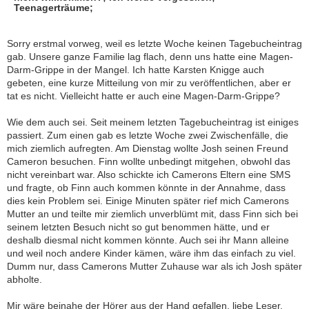
Teenagerträume;
Sorry erstmal vorweg, weil es letzte Woche keinen Tagebucheintrag
gab. Unsere ganze Familie lag flach, denn uns hatte eine Magen-
Darm-Grippe in der Mangel. Ich hatte Karsten Knigge auch
gebeten, eine kurze Mitteilung von mir zu veröffentlichen, aber er
tat es nicht. Vielleicht hatte er auch eine Magen-Darm-Grippe?
Wie dem auch sei. Seit meinem letzten Tagebucheintrag ist einiges
passiert. Zum einen gab es letzte Woche zwei Zwischenfälle, die
mich ziemlich aufregten. Am Dienstag wollte Josh seinen Freund
Cameron besuchen. Finn wollte unbedingt mitgehen, obwohl das
nicht vereinbart war. Also schickte ich Camerons Eltern eine SMS
und fragte, ob Finn auch kommen könnte in der Annahme, dass
dies kein Problem sei. Einige Minuten später rief mich Camerons
Mutter an und teilte mir ziemlich unverblümt mit, dass Finn sich bei
seinem letzten Besuch nicht so gut benommen hätte, und er
deshalb diesmal nicht kommen könnte. Auch sei ihr Mann alleine
und weil noch andere Kinder kämen, wäre ihm das einfach zu viel.
Dumm nur, dass Camerons Mutter Zuhause war als ich Josh später
abholte.
Mir wäre beinahe der Hörer aus der Hand gefallen, liebe Leser.