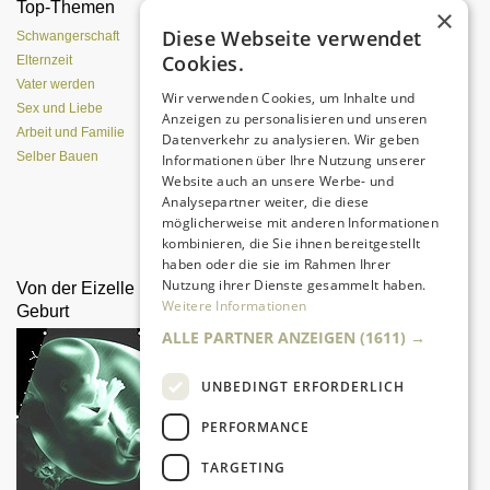
Top-Themen
Einen Lehmofen
×
(Pizzaofen) selber bauen
Diese Webseite verwendet
Schwangerschaft
Cookies.
Elternzeit
Vater werden
Wir verwenden Cookies, um Inhalte und
Sex und Liebe
Anzeigen zu personalisieren und unseren
Arbeit und Familie
Datenverkehr zu analysieren. Wir geben
Selber Bauen
Informationen über Ihre Nutzung unserer
Website auch an unsere Werbe- und
Analysepartner weiter, die diese
möglicherweise mit anderen Informationen
Da sind Kinder mit Begeisterung
kombinieren, die Sie ihnen bereitgestellt
dabei.
haben oder die sie im Rahmen Ihrer
Nutzung ihrer Dienste gesammelt haben.
Von der Eizelle bis zur
Vater-Kind-Beziehung in
Weitere Informationen
Geburt
der Stillzeit:
ALLE PARTNER ANZEIGEN
(1611) →
UNBEDINGT ERFORDERLICH
PERFORMANCE
TARGETING