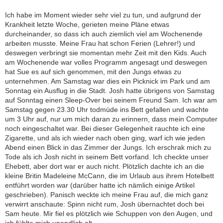
Ich habe im Moment wieder sehr viel zu tun, und aufgrund der
Krankheit letzte Woche, gerieten meine Pläne etwas
durcheinander, so dass ich auch ziemlich viel am Wochenende
arbeiten musste. Meine Frau hat schon Ferien (Lehrer!) und
deswegen verbringt sie momentan mehr Zeit mit den Kids. Auch
am Wochenende war volles Programm angesagt und deswegen
hat Sue es auf sich genommen, mit den Jungs etwas zu
unternehmen. Am Samstag war dies ein Picknick im Park und am
Sonntag ein Ausflug in die Stadt. Josh hatte übrigens von Samstag
auf Sonntag einen Sleep-Over bei seinem Freund Sam. Ich war am
Samstag gegen 23.30 Uhr todmüde ins Bett gefallen und wachte
um 3 Uhr auf, nur um mich daran zu erinnern, dass mein Computer
noch eingeschaltet war. Bei dieser Gelegenheit rauchte ich eine
Zigarette, und als ich wieder nach oben ging, warf ich wie jeden
Abend einen Blick in das Zimmer der Jungs. Ich erschrak mich zu
Tode als ich Josh nicht in seinem Bett vorfand. Ich checkte unser
Ehebett, aber dort war er auch nicht. Plötzlich dachte ich an die
kleine Britin Madeleine McCann, die im Urlaub aus ihrem Hotelbett
entführt worden war (darüber hatte ich nämlich einige Artikel
geschrieben). Panisch weckte ich meine Frau auf, die mich ganz
verwirrt anschaute: Spinn nicht rum, Josh übernachtet doch bei
Sam heute. Mir fiel es plötzlich wie Schuppen von den Augen, und