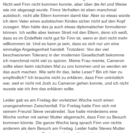
Nicht weil Finn nicht kommen konnte, aber über die Art und Weise
wie mir abgesagt wurde. Finns Verhalten ist eben manchmal
autistisch, nicht alle Eltern kommen damit klar. Aber so etwas würde
ich dem Vater eines autistischen Kindes sicher nicht auf den Kopf
zusagen. Man hätte das ja auch etwas diplomatischer formulieren
können. Ich wollte aber keinen Streit mit den Eltern, denn ich weiß,
dass es im Endeffekt nicht gut für Finn ist, wenn er dort nicht mehr
willkommen ist. Und es kann ja sein, dass es sich nur um eine
einmalige Angelegenheit handelt. Trotzdem: Von der viel
beschworenen Toleranz in der modernen Gesellschaft bekomme
ich manchmal nicht viel zu spüren. Meine Frau meinte, Cameron
sollte eben beim nächsten Mal zu uns kommen und so werden wir
das auch machen. Wie seht ihr das, liebe Leser? Bin ich hier zu
empfindlich? Ich brauche nicht zu erklären, dass Finn untröstlich
war, weil er nicht mit Josh zu Cameron gehen konnte, und ich nicht
wusste wie ich ihm das erklären sollte.
Leider gab es am Freitag der vorletzten Woche noch einen
unangenehmen Zwischenfall. Für Freitag hatte Finn sich mit
seinem Freund Steve verabredet. Sue hatte mindestens eine
Woche vorher mit seiner Mutter abgemacht, dass Finn zu Besuch
kommen könnte. Die ganze Woche lang sprach Finn von nichts
anderem als dem Besuch am Freitag. Leider hatte Steves Mutter