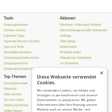
Tools
Aktionen
Eisprungkalender
Elternzeit + Elterngeld Infothek
Termine suchen
Abo Schwangerschafts-Väterbriefe
Experten-Tipps
Umfrage
regionale Banner schalten
Väter-Blogs
Quiz und Tests
Gewinnspiel
Newsletter bestellen
Produkte testen
Schwangerschaftsrechner
Väterglosse Seitenhieb
Zeugungsrechner
zur Redaktion
Schwangerschafts-Kalender
×
Diese Webseite verwendet
Top-Themen
Einen Lehmofen
Cookies.
(Pizzaofen) selber bauen
Schwangerschaft
Elternzeit
Wir verwenden Cookies, um Inhalte und
Vater werden
Anzeigen zu personalisieren und unseren
Datenverkehr zu analysieren. Wir geben
Sex und Liebe
Informationen über Ihre Nutzung unserer
Arbeit und Familie
Website auch an unsere Werbe- und
Selber Bauen