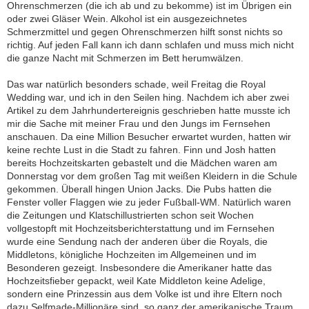
Ohrenschmerzen (die ich ab und zu bekomme) ist im Übrigen ein
oder zwei Gläser Wein. Alkohol ist ein ausgezeichnetes
Schmerzmittel und gegen Ohrenschmerzen hilft sonst nichts so
richtig. Auf jeden Fall kann ich dann schlafen und muss mich nicht
die ganze Nacht mit Schmerzen im Bett herumwälzen.
Das war natürlich besonders schade, weil Freitag die Royal
Wedding war, und ich in den Seilen hing. Nachdem ich aber zwei
Artikel zu dem Jahrhundertereignis geschrieben hatte musste ich
mir die Sache mit meiner Frau und den Jungs im Fernsehen
anschauen. Da eine Million Besucher erwartet wurden, hatten wir
keine rechte Lust in die Stadt zu fahren. Finn und Josh hatten
bereits Hochzeitskarten gebastelt und die Mädchen waren am
Donnerstag vor dem großen Tag mit weißen Kleidern in die Schule
gekommen. Überall hingen Union Jacks. Die Pubs hatten die
Fenster voller Flaggen wie zu jeder Fußball-WM. Natürlich waren
die Zeitungen und Klatschillustrierten schon seit Wochen
vollgestopft mit Hochzeitsberichterstattung und im Fernsehen
wurde eine Sendung nach der anderen über die Royals, die
Middletons, königliche Hochzeiten im Allgemeinen und im
Besonderen gezeigt. Insbesondere die Amerikaner hatte das
Hochzeitsfieber gepackt, weil Kate Middleton keine Adelige,
sondern eine Prinzessin aus dem Volke ist und ihre Eltern noch
dazu Selfmade-Millionäre sind  so ganz der amerikanische Traum