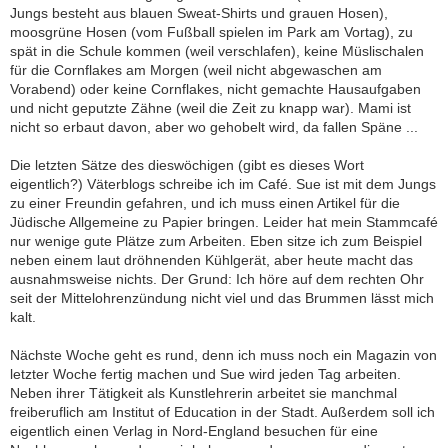
Jungs besteht aus blauen Sweat-Shirts und grauen Hosen),
moosgrüne Hosen (vom Fußball spielen im Park am Vortag), zu
spät in die Schule kommen (weil verschlafen), keine Müslischalen
für die Cornflakes am Morgen (weil nicht abgewaschen am
Vorabend) oder keine Cornflakes, nicht gemachte Hausaufgaben
und nicht geputzte Zähne (weil die Zeit zu knapp war). Mami ist
nicht so erbaut davon, aber wo gehobelt wird, da fallen Späne ...
Die letzten Sätze des dieswöchigen (gibt es dieses Wort
eigentlich?) Väterblogs schreibe ich im Café. Sue ist mit dem Jungs
zu einer Freundin gefahren, und ich muss einen Artikel für die
Jüdische Allgemeine zu Papier bringen. Leider hat mein Stammcafé
nur wenige gute Plätze zum Arbeiten. Eben sitze ich zum Beispiel
neben einem laut dröhnenden Kühlgerät, aber heute macht das
ausnahmsweise nichts. Der Grund: Ich höre auf dem rechten Ohr
seit der Mittelohrenzündung nicht viel und das Brummen lässt mich
kalt.
Nächste Woche geht es rund, denn ich muss noch ein Magazin von
letzter Woche fertig machen und Sue wird jeden Tag arbeiten.
Neben ihrer Tätigkeit als Kunstlehrerin arbeitet sie manchmal
freiberuflich am Institut of Education in der Stadt. Außerdem soll ich
eigentlich einen Verlag in Nord-England besuchen für eine