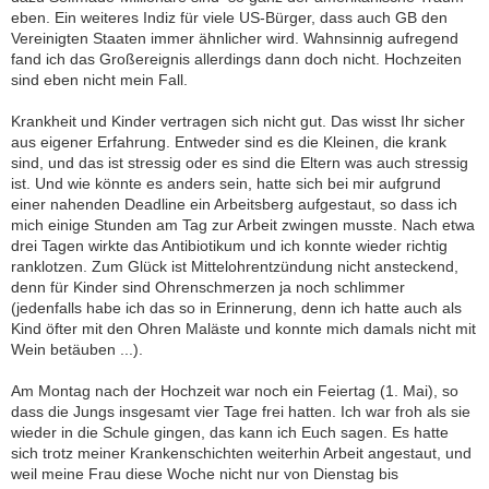
eben. Ein weiteres Indiz für viele US-Bürger, dass auch GB den
Vereinigten Staaten immer ähnlicher wird. Wahnsinnig aufregend
fand ich das Großereignis allerdings dann doch nicht. Hochzeiten
sind eben nicht mein Fall.
Krankheit und Kinder vertragen sich nicht gut. Das wisst Ihr sicher
aus eigener Erfahrung. Entweder sind es die Kleinen, die krank
sind, und das ist stressig oder es sind die Eltern was auch stressig
ist. Und wie könnte es anders sein, hatte sich bei mir aufgrund
einer nahenden Deadline ein Arbeitsberg aufgestaut, so dass ich
mich einige Stunden am Tag zur Arbeit zwingen musste. Nach etwa
drei Tagen wirkte das Antibiotikum und ich konnte wieder richtig
ranklotzen. Zum Glück ist Mittelohrentzündung nicht ansteckend,
denn für Kinder sind Ohrenschmerzen ja noch schlimmer
(jedenfalls habe ich das so in Erinnerung, denn ich hatte auch als
Kind öfter mit den Ohren Maläste und konnte mich damals nicht mit
Wein betäuben ...).
Am Montag nach der Hochzeit war noch ein Feiertag (1. Mai), so
dass die Jungs insgesamt vier Tage frei hatten. Ich war froh als sie
wieder in die Schule gingen, das kann ich Euch sagen. Es hatte
sich trotz meiner Krankenschichten weiterhin Arbeit angestaut, und
weil meine Frau diese Woche nicht nur von Dienstag bis