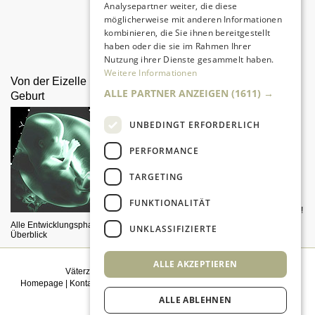
Analysepartner weiter, die diese
möglicherweise mit anderen Informationen
kombinieren, die Sie ihnen bereitgestellt
Da sind Kinder mit Begeisterung
haben oder die sie im Rahmen Ihrer
dabei.
Nutzung ihrer Dienste gesammelt haben.
Weitere Informationen
Von der Eizelle bis zur
Eine Wiege selber bauen
ALLE PARTNER ANZEIGEN
(1611) →
Geburt
UNBEDINGT ERFORDERLICH
PERFORMANCE
TARGETING
FUNKTIONALITÄT
Mit unserer Bauanleitung klappt es!
Alle Entwicklungsphasen im
UNKLASSIFIZIERTE
Überblick
ALLE AKZEPTIEREN
Väterzeit weiterempfehlen
|
Newsletter bestellen
Homepage
|
Kontakt
|
Sitemap
|
Impressum
|
Datenschutz
|
Mediadaten
|
Einwilligungsmanagement
ALLE ABLEHNEN
© 2026
kidsgo