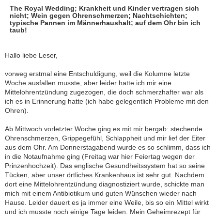
The Royal Wedding; Krankheit und Kinder vertragen sich
nicht; Wein gegen Ohrenschmerzen; Nachtschichten;
typische Pannen im Männerhaushalt; auf dem Ohr bin ich
taub!
Hallo liebe Leser,
vorweg erstmal eine Entschuldigung, weil die Kolumne letzte
Woche ausfallen musste, aber leider hatte ich mir eine
Mittelohrentzündung zugezogen, die doch schmerzhafter war als
ich es in Erinnerung hatte (ich habe gelegentlich Probleme mit den
Ohren).
Ab Mittwoch vorletzter Woche ging es mit mir bergab: stechende
Ohrenschmerzen, Grippegefühl, Schlappheit und mir lief der Eiter
aus dem Ohr. Am Donnerstagabend wurde es so schlimm, dass ich
in die Notaufnahme ging (Freitag war hier Feiertag wegen der
Prinzenhochzeit). Das englische Gesundheitssystem hat so seine
Tücken, aber unser örtliches Krankenhaus ist sehr gut. Nachdem
dort eine Mittelohrentzündung diagnostiziert wurde, schickte man
mich mit einem Antibiotikum und guten Wünschen wieder nach
Hause. Leider dauert es ja immer eine Weile, bis so ein Mittel wirkt
und ich musste noch einige Tage leiden. Mein Geheimrezept für