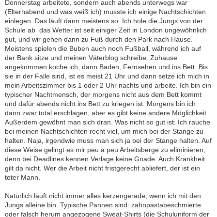
Donnerstag arbeitete, sondern auch abends unterwegs war
(Elternabend und was weiß ich) musste ich einige Nachtschichten
einlegen. Das läuft dann meistens so: Ich hole die Jungs von der
Schule ab  das Wetter ist seit einiger Zeit in London ungewöhnlich
gut, und wir gehen dann zu Fuß durch den Park nach Hause.
Meistens spielen die Buben auch noch Fußball, während ich auf
der Bank sitze und meinen Väterblog schreibe. Zuhause
angekommen koche ich, dann Baden, Fernsehen und ins Bett. Bis
sie in der Falle sind, ist es meist 21 Uhr und dann setze ich mich in
mein Arbeitszimmer bis 1 oder 2 Uhr nachts und arbeite. Ich bin ein
typischer Nachtmensch, der morgens nicht aus dem Bett kommt
und dafür abends nicht ins Bett zu kriegen ist. Morgens bin ich
dann zwar total erschlagen, aber es gibt keine andere Möglichkeit.
Außerdem gewöhnt man sich dran. Was nicht so gut ist: Ich rauche
bei meinen Nachtschichten recht viel, um mich bei der Stange zu
halten. Naja, irgendwie muss man sich ja bei der Stange halten. Auf
diese Weise gelingt es mir peu a peu Arbeitsberge zu eliminieren,
denn bei Deadlines kennen Verlage keine Gnade. Auch Krankheit
gilt da nicht. Wer die Arbeit nicht fristgerecht abliefert, der ist ein
toter Mann.
Natürlich läuft nicht immer alles kerzengerade, wenn ich mit den
Jungs alleine bin. Typische Pannen sind: zahnpastabeschmierte
oder falsch herum angezogene Sweat-Shirts (die Schuluniform der