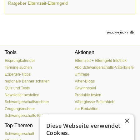
Ratgeber Elternzeit-Elterngeld
Tools
Aktionen
Eisprungkalender
Elternzeit + Elterngeld Infothek
Termine suchen
Abo Schwangerschafts-Väterbriefe
Experten-Tipps
Umfrage
regionale Banner schalten
Väter-Blogs
Quiz und Tests
Gewinnspiel
Newsletter bestellen
Produkte testen
Schwangerschaftsrechner
Väterglosse Seitenhieb
Zeugungsrechner
zur Redaktion
Schwangerschafts-Kalender
×
Diese Webseite verwendet
Top-Themen
Einen Lehmofen
Cookies.
(Pizzaofen) selber bauen
Schwangerschaft