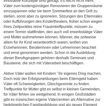
Innovative Konzepte sind gefragt. Es reicht nicht mehr,
Väter zum kostengünstigen Renovieren der Gruppenräume
einzuspannen oder sie beim Sommerfest an den Grill zu
stellen, sonst aber zu ignorieren. Sitzungen des Elternrates
oder Aufführungen des Kindertheaters, früher schon wegen
ihres Zeitpunktes reine Frauentreffpunkte, müssen zu
einem Termin stattfinden, den auch voll erwerbstätige Väter
und Mütter wahrnehmen können. Männer, die zeitweise
allein für ihr Kind verantwortlich waren, wollen von
Erzieherinnen, Beraterinnen oder Lehrerinnen beachtet
und ernst genommen werden. Schon in die Ausbildung
dieser Berufsgruppen gehören deshalb Seminare und
Bausteine, die sich mit Väterarbeit beschäftigen.
Aktive Väter wollen mit Kindern "ihr eigenes Ding machen.
Doch trotz der Erfolgsmeldungen beim Elterngeld haben
Väter oft Schwierigkeiten, Gleichgesinnte zu finden.
Treffpunkte für Mütter gibt es selbst in kleinen Gemeinden,
für Väter fehlen sie weitgehend. In einigen Großstädten
gibt es inzwischen eigene Väterzentren als Alternative zur
herkömmlichen Familienbildung und als neues Element