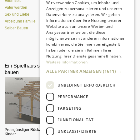
Elternzeit
Wir verwenden Cookies, um Inhalte und
Vater werden
Anzeigen zu personalisieren und unseren
Datenverkehr zu analysieren. Wir geben
Sex und Liebe
Informationen über Ihre Nutzung unserer
Arbeit und Familie
Website auch an unsere Werbe- und
Selber Bauen
Analysepartner weiter, die diese
möglicherweise mit anderen Informationen
kombinieren, die Sie ihnen bereitgestellt
Da sind Kinder mit Begeisterung
haben oder die sie im Rahmen Ihrer
dabei.
Nutzung ihrer Dienste gesammelt haben.
Weitere Informationen
Ein Spielhaus selber
Baumhaus selber bauen
ALLE PARTNER ANZEIGEN
(1611) →
bauen
UNBEDINGT ERFORDERLICH
PERFORMANCE
TARGETING
FUNKTIONALITÄT
So erfüllen Sie einen Kindertraum!
Preisgünstiger Rückzugsbereich für
UNKLASSIFIZIERTE
Kinder