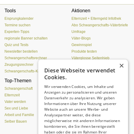
Tools
Aktionen
Eisprungkalender
Elternzeit + Elterngeld Infothek
Termine suchen
Abo Schwangerschafts-Väterbriefe
Experten-Tipps
Umfrage
regionale Banner schalten
Väter-Blogs
Quiz und Tests
Gewinnspiel
Newsletter bestellen
Produkte testen
Schwangerschaftsrechner
Väterglosse Seitenhieb
×
Zeugungsrechner
zur Redaktion
Diese Webseite verwendet
Schwangerschafts-Kalender
Cookies.
Top-Themen
Von der Eizelle bis zur
Wir verwenden Cookies, um Inhalte und
Geburt
Schwangerschaft
Anzeigen zu personalisieren und unseren
Elternzeit
Datenverkehr zu analysieren. Wir geben
Vater werden
Informationen über Ihre Nutzung unserer
Sex und Liebe
Website auch an unsere Werbe- und
Analysepartner weiter, die diese
Arbeit und Familie
möglicherweise mit anderen Informationen
Selber Bauen
kombinieren, die Sie ihnen bereitgestellt
haben oder die sie im Rahmen Ihrer