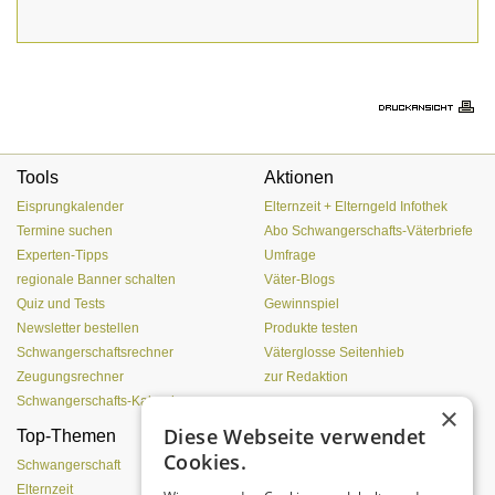
Tools
Aktionen
Eisprungkalender
Elternzeit + Elterngeld Infothek
Termine suchen
Abo Schwangerschafts-Väterbriefe
Experten-Tipps
Umfrage
regionale Banner schalten
Väter-Blogs
Quiz und Tests
Gewinnspiel
Newsletter bestellen
Produkte testen
Schwangerschaftsrechner
Väterglosse Seitenhieb
Zeugungsrechner
zur Redaktion
Schwangerschafts-Kalender
×
Diese Webseite verwendet
Top-Themen
Von der Eizelle bis zur
Cookies.
Geburt
Schwangerschaft
Elternzeit