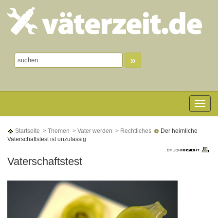
»
Toggle n
Startseite
> Themen
> Vater werden
> Rechtliches
Der heimliche
Vaterschaftstest ist unzulässig
Vaterschaftstest