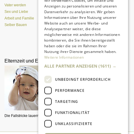
Wir verwenden Cookies, um Inhalte und
Vater werden
Anzeigen zu personalisieren und unseren
Datenverkehr zu analysieren. Wir geben
Sex und Liebe
Informationen über Ihre Nutzung unserer
Arbeit und Familie
Website auch an unsere Werbe- und
Selber Bauen
Analysepartner weiter, die diese
möglicherweise mit anderen Informationen
kombinieren, die Sie ihnen bereitgestellt
Alle Entwicklungsphasen im
haben oder die sie im Rahmen Ihrer
Überblick
Nutzung ihrer Dienste gesammelt haben.
Weitere Informationen
Elternzeit und Elterngeld
Geschenke für die
ALLE PARTNER ANZEIGEN
(1611) →
Schwangere
UNBEDINGT ERFORDERLICH
PERFORMANCE
TARGETING
FUNKTIONALITÄT
Die Fallstricke lauern im Detail.
Mit unseren Tipps finden Sie
UNKLASSIFIZIERTE
bestimmt das Richtige.