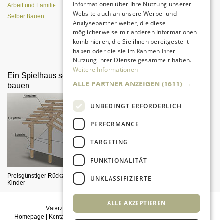
Informationen über Ihre Nutzung unserer
Arbeit und Familie
Website auch an unsere Werbe- und
Selber Bauen
Analysepartner weiter, die diese
möglicherweise mit anderen Informationen
kombinieren, die Sie ihnen bereitgestellt
Da sind Kinder mit Begeisterung
haben oder die sie im Rahmen Ihrer
dabei.
Nutzung ihrer Dienste gesammelt haben.
Weitere Informationen
Ein Spielhaus selber
Im Auto mit Kindern
ALLE PARTNER ANZEIGEN
(1611) →
bauen
UNBEDINGT ERFORDERLICH
PERFORMANCE
TARGETING
FUNKTIONALITÄT
So vermeiden Sie Stress!
Preisgünstiger Rückzugsbereich für
UNKLASSIFIZIERTE
Kinder
ALLE AKZEPTIEREN
Väterzeit weiterempfehlen
|
Newsletter bestellen
Homepage
|
Kontakt
|
Sitemap
|
Impressum
|
Datenschutz
|
Mediadaten
|