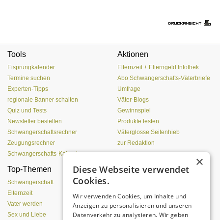
Tools
Aktionen
Eisprungkalender
Elternzeit + Elterngeld Infothek
Termine suchen
Abo Schwangerschafts-Väterbriefe
Experten-Tipps
Umfrage
regionale Banner schalten
Väter-Blogs
Quiz und Tests
Gewinnspiel
Newsletter bestellen
Produkte testen
Schwangerschaftsrechner
Väterglosse Seitenhieb
Zeugungsrechner
zur Redaktion
Schwangerschafts-Kalender
×
Diese Webseite verwendet
Top-Themen
Einen Lehmofen
Cookies.
(Pizzaofen) selber bauen
Schwangerschaft
Elternzeit
Wir verwenden Cookies, um Inhalte und
Vater werden
Anzeigen zu personalisieren und unseren
Datenverkehr zu analysieren. Wir geben
Sex und Liebe