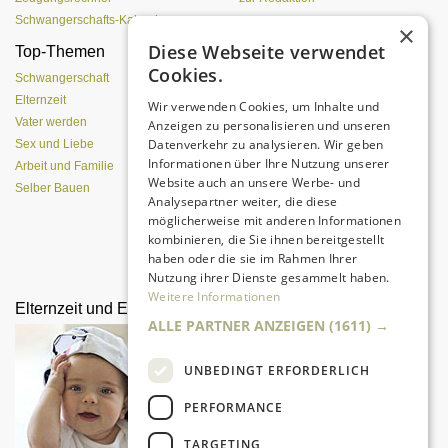
Schwangerschafts-Kalender
×
Diese Webseite verwendet
Top-Themen
Von der Eizelle bis zur
Cookies.
Geburt
Schwangerschaft
Elternzeit
Wir verwenden Cookies, um Inhalte und
Vater werden
Anzeigen zu personalisieren und unseren
Datenverkehr zu analysieren. Wir geben
Sex und Liebe
Informationen über Ihre Nutzung unserer
Arbeit und Familie
Website auch an unsere Werbe- und
Selber Bauen
Analysepartner weiter, die diese
möglicherweise mit anderen Informationen
kombinieren, die Sie ihnen bereitgestellt
Alle Entwicklungsphasen im
haben oder die sie im Rahmen Ihrer
Überblick
Nutzung ihrer Dienste gesammelt haben.
Weitere Informationen
Elternzeit und Elterngeld
Wissenswertes zum
ALLE PARTNER ANZEIGEN
(1611) →
Elterngeld
UNBEDINGT ERFORDERLICH
PERFORMANCE
TARGETING