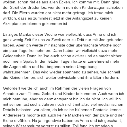
wollten, schon rief es aus allen Ecken. Ich komme mit. Dann ging
der Streit der Brüder los, wer denn nun den Kinderwagen schieben
darf. Die Eltern wurden gar nicht mehr gefragt. Ich freue mich
wirklich, dass es zumindest jetzt in der Anfangszeit zu keinen
Akzeptanzproblemen gekommen ist.
Einziges Manko dieser Woche war vielleicht, dass Anna und ich
ganz wenig Zeit für uns zu Zweit oder zu Dritt nur mit Joe gefunden
haben. Aber ich werde mir nächste oder übernächste Woche noch
ein paar Tage frei nehmen. Dann haben wir vielleicht dazu mehr
Gelegenheit. Dann ist Joe auch schon aktiver und es macht sicher
noch mehr Spaß. In den letzten Tagen hatte er zunehmend mehr
die Augen offen und hat begonnen seine Umgebung
wahrzunehmen. Das wird wieder spannend zu sehen, wie schnell
die Kleinen lernen, sich weiter entwickeln und ihre Eltern fordern.
Gefordert werde ich auch im Rahmen der vielen Fragen von
Amadeo zum Thema Geburt und Kinder bekommen. Auch wenn ich
mich bemühe, aber so ganz entspannt bin ich da nicht. Ich will ihn
mit seinen fast sechs Jahren noch nicht mit allzu viel medizinischen
Details belasten, vor allem, da ich seine blühende Fantasie kenne.
Andererseits möchte ich auch keine Märchen von der Blüte und der
Biene erzählen. Na ja, irgendwie haben es Anna und ich geschafft,
seinen Wissensdurst vorerst zu stillen. Toll fand ich Amadeo s