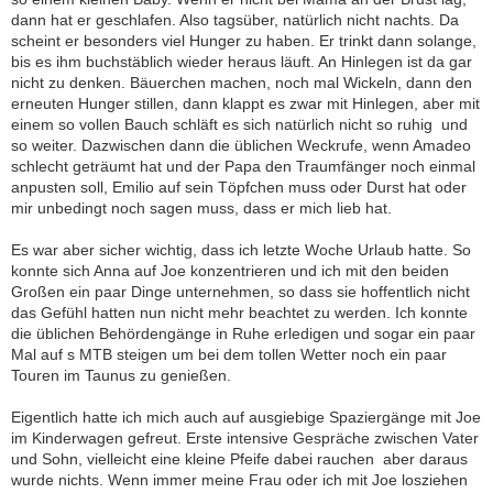
dann hat er geschlafen. Also tagsüber, natürlich nicht nachts. Da
scheint er besonders viel Hunger zu haben. Er trinkt dann solange,
bis es ihm buchstäblich wieder heraus läuft. An Hinlegen ist da gar
nicht zu denken. Bäuerchen machen, noch mal Wickeln, dann den
erneuten Hunger stillen, dann klappt es zwar mit Hinlegen, aber mit
einem so vollen Bauch schläft es sich natürlich nicht so ruhig  und
so weiter. Dazwischen dann die üblichen Weckrufe, wenn Amadeo
schlecht geträumt hat und der Papa den Traumfänger noch einmal
anpusten soll, Emilio auf sein Töpfchen muss oder Durst hat oder
mir unbedingt noch sagen muss, dass er mich lieb hat.
Es war aber sicher wichtig, dass ich letzte Woche Urlaub hatte. So
konnte sich Anna auf Joe konzentrieren und ich mit den beiden
Großen ein paar Dinge unternehmen, so dass sie hoffentlich nicht
das Gefühl hatten nun nicht mehr beachtet zu werden. Ich konnte
die üblichen Behördengänge in Ruhe erledigen und sogar ein paar
Mal auf s MTB steigen um bei dem tollen Wetter noch ein paar
Touren im Taunus zu genießen.
Eigentlich hatte ich mich auch auf ausgiebige Spaziergänge mit Joe
im Kinderwagen gefreut. Erste intensive Gespräche zwischen Vater
und Sohn, vielleicht eine kleine Pfeife dabei rauchen  aber daraus
wurde nichts. Wenn immer meine Frau oder ich mit Joe losziehen