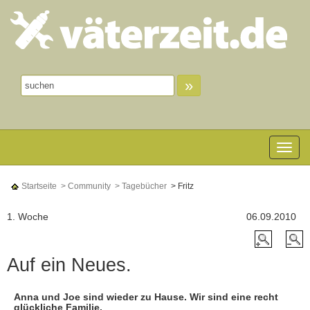
»
Toggle n
Startseite
> Community
> Tagebücher
> Fritz
1. Woche
06.09.2010
Auf ein Neues.
Anna und Joe sind wieder zu Hause. Wir sind eine recht
glückliche Familie.