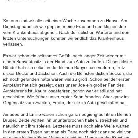
So  nun sind wir alle seit einer Woche zusammen zu Hause. Am
Dienstag habe ich wie geplant meine Frau und den kleinen Joe
vom Krankenhaus abgeholt. Nach der üblichen Warterei und den
letzten Untersuchungen konnten wir endlich das Krankenhaus
verlassen.
Es war schon ein seltsames Gefühl nach langer Zeit wieder mit
einem Babyautositz in der Hand zum Auto zu laufen. Dieses kleine
Bündel hat sich selbst in der kleinen Babyschale verloren, trotz
dicker Decke und Jäckchen. Auch die kleinsten dicken Socken, die
ich noch gefunden hatte waren viel zu groß. Schon bei der ersten
Autofahrt hat sich gezeigt, dass unser Joe ein großer Fan des
Autofahrens ist. Kaum losgefahren, schon war er still und hat
geschlafen. Wie früher unser erster Sohn Amadeo. Aber ganz im
Gegensatz zum zweiten, Emilio, der nie im Auto geschlafen hat.
Amadeo und Emilio waren schon ganz neugierig auf ihren kleinen
Bruder. Beide wollten ihn ununterbrochen halten, streicheln und
natürlich mit ihm spielen. Letzteres muss noch eine Weile warten.
In den ersten Tagen hat man als Papa noch nicht ganz so viel von
so einem kleinen Baby. Wenn er nicht bei Mama an der Brust lag,