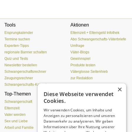
Tools
Aktionen
Eisprungkalender
Elternzeit + Elterngeld Infothek
Termine suchen
Abo Schwangerschafts-Väterbriefe
Experten-Tipps
Umfrage
regionale Banner schalten
Väter-Blogs
Quiz und Tests
Gewinnspiel
Newsletter bestellen
Produkte testen
Schwangerschaftsrechner
Väterglosse Seitenhieb
Zeugungsrechner
zur Redaktion
Schwangerschafts-Kalender
×
Diese Webseite verwendet
Top-Themen
Einen Lehmofen
Cookies.
(Pizzaofen) selber bauen
Schwangerschaft
Elternzeit
Wir verwenden Cookies, um Inhalte und
Vater werden
Anzeigen zu personalisieren und unseren
Datenverkehr zu analysieren. Wir geben
Sex und Liebe
Informationen über Ihre Nutzung unserer
Arbeit und Familie