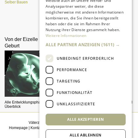
Website auch an unsere Werbe- und
Selber Bauen
Analysepartner weiter, die diese
möglicherweise mit anderen Informationen
kombinieren, die Sie ihnen bereitgestellt
Da sind Kinder mit Begeisterung
haben oder die sie im Rahmen Ihrer
dabei.
Nutzung ihrer Dienste gesammelt haben.
Weitere Informationen
Von der Eizelle bis zur
Väter als gleichberechtigte
ALLE PARTNER ANZEIGEN
(1611) →
Geburt
Partner
UNBEDINGT ERFORDERLICH
PERFORMANCE
TARGETING
FUNKTIONALITÄT
Alle Entwicklungsphasen im
Wie sich moderne Väter sehen und
UNKLASSIFIZIERTE
Überblick
wie sie gesehen werden
ALLE AKZEPTIEREN
Väterzeit weiterempfehlen
|
Newsletter bestellen
Homepage
|
Kontakt
|
Sitemap
|
Impressum
|
Datenschutz
|
Mediadaten
|
Einwilligungsmanagement
ALLE ABLEHNEN