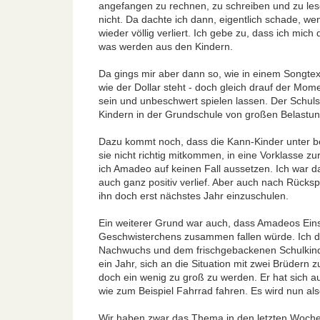
angefangen zu rechnen, zu schreiben und zu les
nicht. Da dachte ich dann, eigentlich schade, we
wieder völlig verliert. Ich gebe zu, dass ich mich
was werden aus den Kindern.
Da gings mir aber dann so, wie in einem Songte
wie der Dollar steht - doch gleich drauf der Mome
sein und unbeschwert spielen lassen. Der Schuls
Kindern in der Grundschule von großen Belastung
Dazu kommt noch, dass die Kann-Kinder unter 
sie nicht richtig mitkommen, in eine Vorklasse z
ich Amadeo auf keinen Fall aussetzen. Ich war d
auch ganz positiv verlief. Aber auch nach Rücks
ihn doch erst nächstes Jahr einzuschulen.
Ein weiterer Grund war auch, dass Amadeos Einsc
Geschwisterchens zusammen fallen würde. Ich d
Nachwuchs und dem frischgebackenen Schulkind
ein Jahr, sich an die Situation mit zwei Brüder
doch ein wenig zu groß zu werden. Er hat sich a
wie zum Beispiel Fahrrad fahren. Es wird nun also
Wir haben zwar das Thema in den letzten Wochen