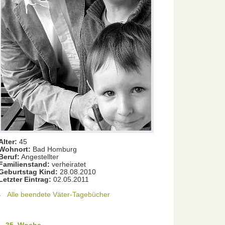
Alter:
45
Wohnort:
Bad Homburg
Beruf:
Angestellter
Familienstand:
verheiratet
Geburtstag Kind:
28.08.2010
Letzter Eintrag:
02.05.2011
Alle beendete Väter-Tagebücher