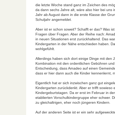
die letzte Woche stand ganz im Zeichen des mög
da dann sechs Jahre alt, wäre also hier bei uns 
Jahr ab August dann in die erste Klasse der Grun
Schuljahr angemeldet.
Aber ist er schon soweit? Schafft er das? Was ist
Fragen über Fragen. Aber der Reihe nach: Amadeo 
in neuen Situationen erst zurückhaltend. Das wa
Kindergarten in der Nähe entschieden haben. Das
wohlgefühlt.
Allerdings haben sich dort einige Dinge mit den J
Kombination mit den ordentlichen Gebühren und d
Entscheidung, dass Amadeo auf einen Gemeindeki
dass er hier dann auch die Kinder kennenlernt, 
Eigentlich hat er sich inzwischen ganz gut eing
Kindergarten zurückdenkt. Aber er trifft sowieso 
Kindergeburtstagen. Da er erst im Februar in den
etablierten Vorschulkindergruppe eher schwer. Die 
zu gleichaltrigen, eher noch jüngeren Kindern.
Auf der anderen Seite ist er ein sehr aufgeweckte