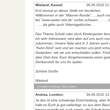
Wieland, Kassel:
05.05.2010 21
Erst einmal an dieser Stelle ein herzlichen
Willkommen in der "Männer-Runde"......auch ma
bei "www.vaeter-zeit.de" vorbei schauen........ ;-)
........da gibts auch Vätertagebücher....
Das Thema Schule oder doch Kindergarten fan
ich sehr interessant, wird aber auf uns auch no
zukommen. Unsere Nala wird in 3 Jahren auch 
"Kann-Kind" sein und wir machen uns jetzt scho
Gedanken, wie wir uns entscheiden sollen. Find
aber Dein bzw. Eure Vorgehensweise einen gut
Denkanstoß für uns für später.
Schöne Grüße
Wieland
unmöglicher Beitrag? Bitte melden!
Andrea, London:
04.05.2010 13
Ja das ist eine schwierige Entscheidung, aber ih
habt es Euch ja gut ueberlegt, so aus dem Bau
heraus wuerde ich auch sagen, die Schule kom