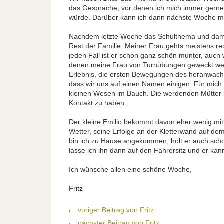
das Gespräche, vor denen ich mich immer gerne
würde. Darüber kann ich dann nächste Woche me
Nachdem letzte Woche das Schulthema und dami
Rest der Familie. Meiner Frau gehts meistens r
jeden Fall ist er schon ganz schön munter, auch
denen meine Frau von Turnübungen geweckt werden
Erlebnis, die ersten Bewegungen des heranwachs
dass wir uns auf einen Namen einigen. Für mich 
kleinen Wesen im Bauch. Die werdenden Mütter ha
Kontakt zu haben.
Der kleine Emilio bekommt davon eher wenig mit.
Wetter, seine Erfolge an der Kletterwand auf de
bin ich zu Hause angekommen, holt er auch scho
lasse ich ihn dann auf den Fahrersitz und er kann
Ich wünsche allen eine schöne Woche,
Fritz
voriger Beitrag von Fritz
nächster Beitrag von Fritz