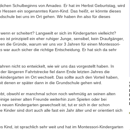
lichen Schulbeginns von Amadeo. Er hat im Herbst Geburtstag, wird
in Hessen ein sogenanntes Kann-Kind. Das heißt, er könnte dieses
dschule bei uns im Ort gehen. Wir haben ihn also für dieses
 wenn er scheitert? Langweilt er sich im Kindergarten vielleicht?
ist prinzipiell ein eher ruhiger Junge, sensibel, kein Draufgänger,
ren die Gründe, warum wir uns vor 3 Jahren für einen Montessori-
 war auch sicher die richtige Entscheidung. Er hat sich da sehr
ahren nicht so entwickelt, wie wir uns das vorgestellt haben. In
er längeren Fahrtstrecke fiel dann Ende letzten Jahres die
ndergarten im Ort wechselt. Das sollte auch den Vorteil haben,
mit denen er später dann in die Grundschule gehen wird.
elebt, obwohl er manchmal schon noch wehmütig an seinen alten
einige seiner alten Freunde weiterhin zum Spielen oder bei
 neuen Kindergarten gewechselt ist, tut er sich in der schon
Kinder sind dort auch alle fast ein Jahr älter und er orientiert sich
s Kind, ist sprachlich sehr weit und hat im Montessori-Kindergarten