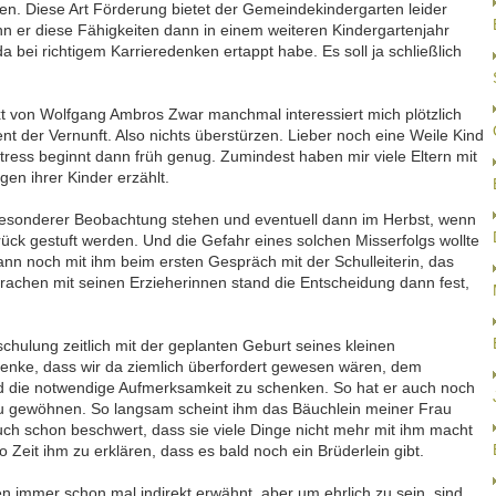
en. Diese Art Förderung bietet der Gemeindekindergarten leider
nn er diese Fähigkeiten dann in einem weiteren Kindergartenjahr
 da bei richtigem Karrieredenken ertappt habe. Es soll ja schließlich
xt von Wolfgang Ambros Zwar manchmal interessiert mich plötzlich
nt der Vernunft. Also nichts überstürzen. Lieber noch eine Weile Kind
tress beginnt dann früh genug. Zumindest haben mir viele Eltern mit
en ihrer Kinder erzählt.
besonderer Beobachtung stehen und eventuell dann im Herbst, wenn
urück gestuft werden. Und die Gefahr eines solchen Misserfolgs wollte
ann noch mit ihm beim ersten Gespräch mit der Schulleiterin, das
prachen mit seinen Erzieherinnen stand die Entscheidung dann fest,
hulung zeitlich mit der geplanten Geburt seines kleinen
enke, dass wir da ziemlich überfordert gewesen wären, dem
 die notwendige Aufmerksamkeit zu schenken. So hat er auch noch
n zu gewöhnen. So langsam scheint ihm das Bäuchlein meiner Frau
uch schon beschwert, dass sie viele Dinge nicht mehr mit ihm macht
 Zeit ihm zu erklären, dass es bald noch ein Brüderlein gibt.
 immer schon mal indirekt erwähnt, aber um ehrlich zu sein, sind