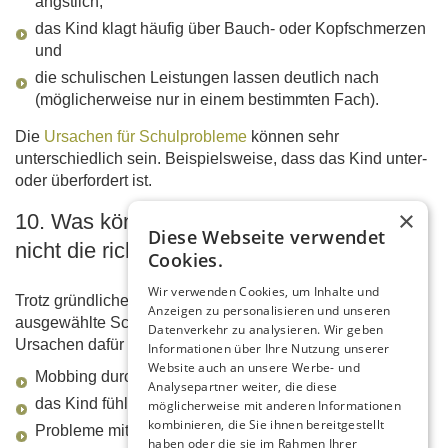
ängstlich,
das Kind klagt häufig über Bauch- oder Kopfschmerzen
und
die schulischen Leistungen lassen deutlich nach
(möglicherweise nur in einem bestimmten Fach).
Die
Ursachen für Schulprobleme
können sehr
unterschiedlich sein. Beispielsweise, dass das Kind unter-
oder überfordert ist.
×
10. Was können wir tun, wenn die Schule
Diese Webseite verwendet
nicht die richtige Wahl war?
Cookies.
Wir verwenden Cookies, um Inhalte und
Trotz gründlicher Überlegung kann es sein, dass die
Anzeigen zu personalisieren und unseren
ausgewählte Schule für das Kind nicht die richtige ist. Die
Datenverkehr zu analysieren. Wir geben
Ursachen dafür können ganz verschieden sein:
Informationen über Ihre Nutzung unserer
Website auch an unsere Werbe- und
Mobbing durch Mitschüler
Analysepartner weiter, die diese
das Kind fühlt sich unter- oder überfordert
möglicherweise mit anderen Informationen
kombinieren, die Sie ihnen bereitgestellt
Probleme mit einer oder mehreren Lehrkräften
haben oder die sie im Rahmen Ihrer