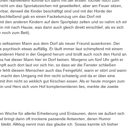
onen Nahverkehr konnte ich dann mit der ersten Tochter noch zum
 nicht um das Sportabzeichen mit gewetteifert, aber am Feuer sitzen,
bar, derweil die Kinder beschäftigt sind und mit der Horde der
Abschließend gab es einen Fackelumzug um das Dorf mit
t mit den anderen Kindern auf dem Sportplatz zelten und so nahm ich ei
 mit nach Hause, was dann auch gleich direkt einschlief, als es sich
sie noch zum Bett).
s seltsamen Mann aus dem Dorf als neuer Freund auserkoren. Der
psychisch etwas auffällig. Er läuft immer laut schimpfend mit einem
r anderen Hand in der Gegend herum und brüllt auch noch den Hund an
ma hat dieser Mann hier im Dorf keinen. Morgens um fünf Uhr geht er
ft auch dort laut vor sich hin, so dass wir die Fenster schließen
se fehlt diesem Menschen auch das Feingefühl, wann er stört und wann
s macht den Umgang mit ihm recht schwierig und da er über eine
h mit ihm nicht so wirklich gut Kirschen essen. Als er heute morgen zum
Hin und Hers sich vom Hof komplementieren lies, merkte die zweite
n Woche für allerlei Erheiterung und Erstaunen, denn sie äußert sich
nd bringt dann oft trockene passende Antworten, deren Humor
leibt. Altklug nennt man das glaube ich. Sowas kannte ich bisher