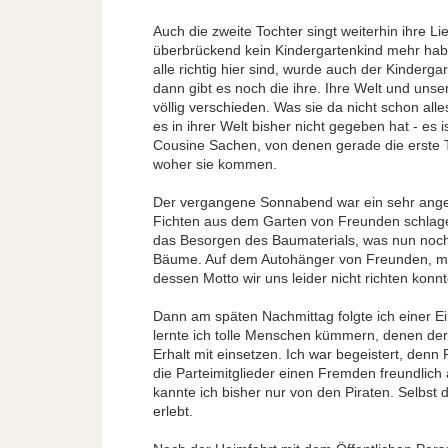
Auch die zweite Tochter singt weiterhin ihre Li
überbrückend kein Kindergartenkind mehr hab
alle richtig hier sind, wurde auch der Kinderga
dann gibt es noch die ihre. Ihre Welt und unse
völlig verschieden. Was sie da nicht schon all
es in ihrer Welt bisher nicht gegeben hat - es i
Cousine Sachen, von denen gerade die erste To
woher sie kommen.
Der vergangene Sonnabend war ein sehr angef
Fichten aus dem Garten von Freunden schlagen
das Besorgen des Baumaterials, was nun noch a
Bäume. Auf dem Autohänger von Freunden, mit 
dessen Motto wir uns leider nicht richten kon
Dann am späten Nachmittag folgte ich einer E
lernte ich tolle Menschen kümmern, denen der 
Erhalt mit einsetzen. Ich war begeistert, den
die Parteimitglieder einen Fremden freundlich
kannte ich bisher nur von den Piraten. Selbs
erlebt.