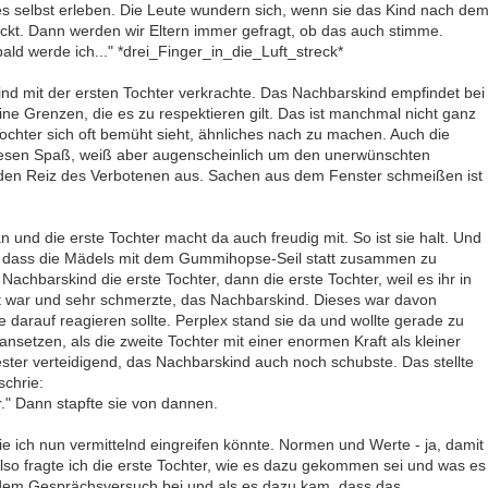
s selbst erleben. Die Leute wundern sich, wenn sie das Kind nach de
treckt. Dann werden wir Eltern immer gefragt, ob das auch stimme.
ald werde ich..." *drei_Finger_in_die_Luft_streck*
nd mit der ersten Tochter verkrachte. Das Nachbarskind empfindet bei
eine Grenzen, die es zu respektieren gilt. Das ist manchmal nicht ganz
Tochter sich oft bemüht sieht, ähnliches nach zu machen. Auch die
riesen Spaß, weiß aber augenscheinlich um den unerwünschten
den Reiz des Verbotenen aus. Sachen aus dem Fenster schmeißen ist
n und die erste Tochter macht da auch freudig mit. So ist sie halt. Und
 dass die Mädels mit dem Gummihopse-Seil statt zusammen zu
Nachbarskind die erste Tochter, dann die erste Tochter, weil es ihr in
t war und sehr schmerzte, das Nachbarskind. Dieses war davon
e darauf reagieren sollte. Perplex stand sie da und wollte gerade zu
setzen, als die zweite Tochter mit einer enormen Kraft als kleiner
ter verteidigend, das Nachbarskind auch noch schubste. Das stellte
schrie:
." Dann stapfte sie von dannen.
ie ich nun vermittelnd eingreifen könnte. Normen und Werte - ja, damit
Also fragte ich die erste Tochter, wie es dazu gekommen sei und was es
 dem Gesprächsversuch bei und als es dazu kam, dass das