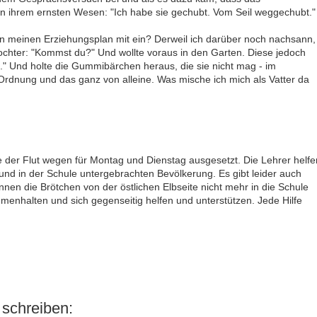
in ihrem ernsten Wesen: "Ich habe sie gechubt. Vom Seil weggechubt."
in meinen Erziehungsplan mit ein? Derweil ich darüber noch nachsann,
chter: "Kommst du?" Und wollte voraus in den Garten. Diese jedoch
h." Und holte die Gummibärchen heraus, die sie nicht mag - im
Ordnung und das ganz von alleine. Was mische ich mich als Vatter da
le der Flut wegen für Montag und Dienstag ausgesetzt. Die Lehrer helfe
nd in der Schule untergebrachten Bevölkerung. Es gibt leider auch
en die Brötchen von der östlichen Elbseite nicht mehr in die Schule
mmenhalten und sich gegenseitig helfen und unterstützen. Jede Hilfe
schreiben: