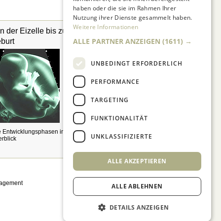
haben oder die sie im Rahmen Ihrer
Nutzung ihrer Dienste gesammelt haben.
Weitere Informationen
n der Eizelle bis zur
Fahrradanhänger
ALLE PARTNER ANZEIGEN
(1611) →
burt
UNBEDINGT ERFORDERLICH
PERFORMANCE
TARGETING
FUNKTIONALITÄT
Wie steht es mit Sicherheit,
Komfort und Preis?
e Entwicklungsphasen im
UNKLASSIFIZIERTE
rblick
ALLE AKZEPTIEREN
nagement
ALLE ABLEHNEN
DETAILS ANZEIGEN