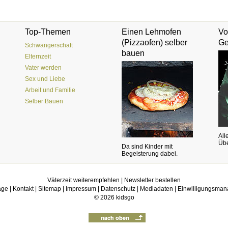
Top-Themen
Einen Lehmofen
Vo
(Pizzaofen) selber
Ge
Schwangerschaft
bauen
Elternzeit
Vater werden
Sex und Liebe
Arbeit und Familie
Selber Bauen
All
Übe
Da sind Kinder mit
Begeisterung dabei.
Väterzeit weiterempfehlen
|
Newsletter bestellen
age
|
Kontakt
|
Sitemap
|
Impressum
|
Datenschutz
|
Mediadaten
|
Einwilligungsma
© 2026
kidsgo