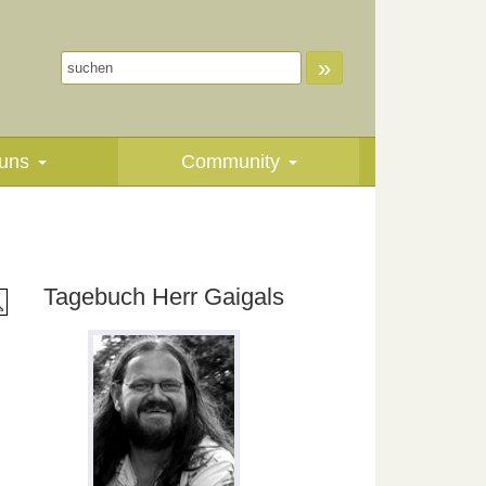
»
uns
Community
Tagebuch Herr Gaigals