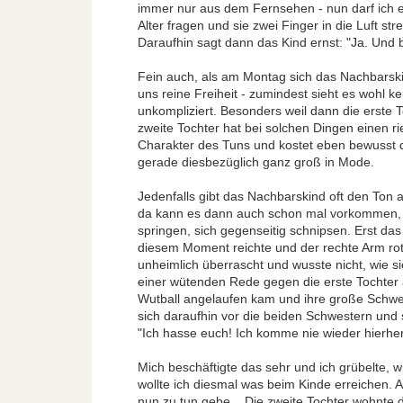
immer nur aus dem Fernsehen - nun darf ich e
Alter fragen und sie zwei Finger in die Luft s
Daraufhin sagt dann das Kind ernst: "Ja. Und b
Fein auch, als am Montag sich das Nachbarski
uns reine Freiheit - zumindest sieht es wohl k
unkompliziert. Besonders weil dann die erste 
zweite Tochter hat bei solchen Dingen einen 
Charakter des Tuns und kostet eben bewusst 
gerade diesbezüglich ganz groß in Mode.
Jedenfalls gibt das Nachbarskind oft den Ton a
da kann es dann auch schon mal vorkommen,
springen, sich gegenseitig schnipsen. Erst das 
diesem Moment reichte und der rechte Arm ro
unheimlich überrascht und wusste nicht, wie si
einer wütenden Rede gegen die erste Tochter an
Wutball angelaufen kam und ihre große Schwes
sich daraufhin vor die beiden Schwestern und 
"Ich hasse euch! Ich komme nie wieder hierher
Mich beschäftigte das sehr und ich grübelte, w
wollte ich diesmal was beim Kinde erreichen. 
nun zu tun gebe... Die zweite Tochter wohnte