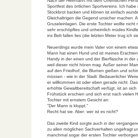
Nach der Heimfahrt mit dem Öffentlichen Pers
Sportfest des örtlichen Sportvereins. Ich habe
Stockbrot backen und klönen ist einfach wunder
Gleichaltrigen die Gegend unsicher machen. 
Gruseleinlagen. Die erste Tochter wollte nich
sehr erschöpftes und unheimlich müdes Kindlein
ins Bett fallen lies (die letzten Meter trug ich 
Neuerdings wurde mein Vater von einem etwa
Mann hat einen Hund und ist meines Erachtens 
Handy in der einen und der Bierflasche in de
weil dieser nicht hören mag. Außer seiner Ma
auf den Friedhof, die Blumen gießen und schimp
müssen - wie in der Stadt. Bedauerlicher Wei
er willkommen ist oder eben gerade nicht. Da
erhöhte Gewaltbereitschaft verfügt, ist an sic
Frühstück erschien und sich erst nach vielen 
Tochter mit ernstem Gesicht an:
"Der Mann is kloppt."
Recht hat sie. Aber: wer ist es nicht?
Das zweite Kind sorgte auch in der vergangene
zu allen möglichen Sachverhalten ungefragt u
manchmal sogar der ersten Tochter verborgen b