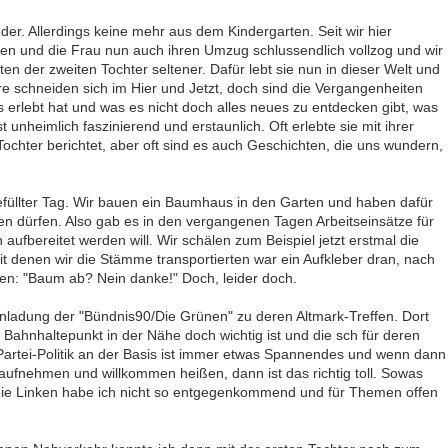
eder. Allerdings keine mehr aus dem Kindergarten. Seit wir hier
en und die Frau nun auch ihren Umzug schlussendlich vollzog und wir
rten der zweiten Tochter seltener. Dafür lebt sie nun in dieser Welt und
re schneiden sich im Hier und Jetzt, doch sind die Vergangenheiten
es erlebt hat und was es nicht doch alles neues zu entdecken gibt, was
st unheimlich faszinierend und erstaunlich. Oft erlebte sie mit ihrer
chter berichtet, aber oft sind es auch Geschichten, die uns wundern,
üllter Tag. Wir bauen ein Baumhaus in den Garten und haben dafür
 dürfen. Also gab es in den vergangenen Tagen Arbeitseinsätze für
ufbereitet werden will. Wir schälen zum Beispiel jetzt erstmal die
denen wir die Stämme transportierten war ein Aufkleber dran, nach
nten: "Baum ab? Nein danke!" Doch, leider doch.
inladung der "Bündnis90/Die Grünen" zu deren Altmark-Treffen. Dort
Bahnhaltepunkt in der Nähe doch wichtig ist und die sch für deren
n Partei-Politik an der Basis ist immer etwas Spannendes und wenn dann
 aufnehmen und willkommen heißen, dann ist das richtig toll. Sowas
t die Linken habe ich nicht so entgegenkommend und für Themen offen