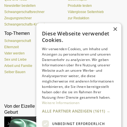
Newsletter bestellen
Produkte testen
Schwangerschaftsrechner
Väterglosse Seitenhieb
Zeugungsrechner
zur Redaktion
Schwangerschafts-Kalender
×
Diese Webseite verwendet
Top-Themen
Einen Lehmofen
Cookies.
(Pizzaofen) selber bauen
Schwangerschaft
Elternzeit
Wir verwenden Cookies, um Inhalte und
Vater werden
Anzeigen zu personalisieren und unseren
Datenverkehr zu analysieren. Wir geben
Sex und Liebe
Informationen über Ihre Nutzung unserer
Arbeit und Familie
Website auch an unsere Werbe- und
Selber Bauen
Analysepartner weiter, die diese
möglicherweise mit anderen Informationen
kombinieren, die Sie ihnen bereitgestellt
Da sind Kinder mit Begeisterung
haben oder die sie im Rahmen Ihrer
dabei.
Nutzung ihrer Dienste gesammelt haben.
Weitere Informationen
Von der Eizelle bis zur
Adoption
ALLE PARTNER ANZEIGEN
(1611) →
Geburt
UNBEDINGT ERFORDERLICH