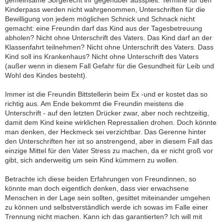
gemeinsame Sorgerecht ihr gegenüber ausspielt: Termine für den
Kinderpass werden nicht wahrgenommen, Unterschriften für die
Bewilligung von jedem möglichen Schnick und Schnack nicht
gemacht: eine Freundin darf das Kind aus der Tagesbetreuung
abholen? Nicht ohne Unterschrift des Vaters. Das Kind darf an der
Klassenfahrt teilnehmen? Nicht ohne Unterschrift des Vaters. Dass
Kind soll ins Krankenhaus? Nicht ohne Unterschrift des Vaters
(außer wenn in diesem Fall Gefahr für die Gesundheit für Leib und
Wohl des Kindes besteht).
Immer ist die Freundin Bittstellerin beim Ex -und er kostet das so
richtig aus. Am Ende bekommt die Freundin meistens die
Unterschrift - auf den letzten Drücker zwar, aber noch rechtzeitig,
damit dem Kind keine wirklichen Repressalien drohen. Doch könnte
man denken, der Heckmeck sei verzichtbar. Das Gerenne hinter
den Unterschriften her ist so anstrengend, aber in diesem Fall das
einzige Mittel für den Vater Stress zu machen, da er nicht groß vor
gibt, sich anderweitig um sein Kind kümmern zu wollen.
Betrachte ich diese beiden Erfahrungen von Freundinnen, so
könnte man doch eigentlich denken, dass vier erwachsene
Menschen in der Lage sein sollten, gesittet miteinander umgehen
zu können und selbstverständlich werde ich sowas im Falle einer
Trennung nicht machen. Kann ich das garantierten? Ich will mit