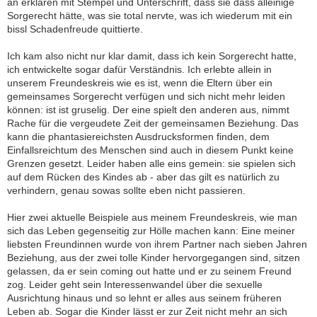
an erklären mit Stempel und Unterschrift, dass sie dass alleinige
Sorgerecht hätte, was sie total nervte, was ich wiederum mit ein
bissl Schadenfreude quittierte.
Ich kam also nicht nur klar damit, dass ich kein Sorgerecht hatte,
ich entwickelte sogar dafür Verständnis. Ich erlebte allein in
unserem Freundeskreis wie es ist, wenn die Eltern über ein
gemeinsames Sorgerecht verfügen und sich nicht mehr leiden
können: ist ist gruselig. Der eine spielt den anderen aus, nimmt
Rache für die vergeudete Zeit der gemeinsamen Beziehung. Das
kann die phantasiereichsten Ausdrucksformen finden, dem
Einfallsreichtum des Menschen sind auch in diesem Punkt keine
Grenzen gesetzt. Leider haben alle eins gemein: sie spielen sich
auf dem Rücken des Kindes ab - aber das gilt es natürlich zu
verhindern, genau sowas sollte eben nicht passieren.
Hier zwei aktuelle Beispiele aus meinem Freundeskreis, wie man
sich das Leben gegenseitig zur Hölle machen kann: Eine meiner
liebsten Freundinnen wurde von ihrem Partner nach sieben Jahren
Beziehung, aus der zwei tolle Kinder hervorgegangen sind, sitzen
gelassen, da er sein coming out hatte und er zu seinem Freund
zog. Leider geht sein Interessenwandel über die sexuelle
Ausrichtung hinaus und so lehnt er alles aus seinem früheren
Leben ab. Sogar die Kinder lässt er zur Zeit nicht mehr an sich